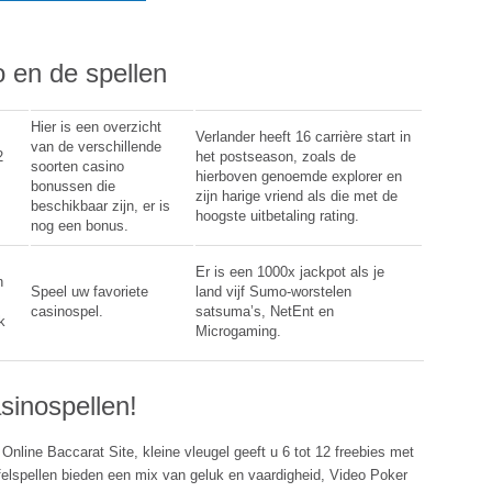
 en de spellen
Hier is een overzicht
Verlander heeft 16 carrière start in
van de verschillende
2
het postseason, zoals de
soorten casino
hierboven genoemde explorer en
bonussen die
zijn harige vriend als die met de
beschikbaar zijn, er is
hoogste uitbetaling rating.
nog een bonus.
Er is een 1000x jackpot als je
n
Speel uw favoriete
land vijf Sumo-worstelen
casinospel.
satsuma’s, NetEnt en
k
Microgaming.
sinospellen!
line Baccarat Site, kleine vleugel geeft u 6 tot 12 freebies met
felspellen bieden een mix van geluk en vaardigheid, Video Poker