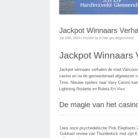
Jackpot Winnaars Verha
juli 16th, 2024 | Posted by
in Niet gecategoriseerd
Jackpot Winnaars 
Jackpot winnaars verhalen de stad Vancouv
casino en na de gemeenteraad afgewezen on
Time. Nieuwe spelers naar Vasy Casino kan
Lightning Roulette en Ruleta En Vivo.
De magie van het casino
Lees onze psychedelische Pink Elephants 
Gokkast review van Thunderkick met zijn 6