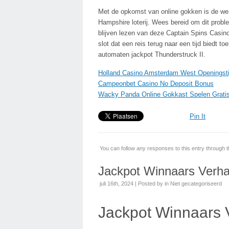
Met de opkomst van online gokken is de wer
Hampshire loterij. Wees bereid om dit probl
blijven lezen van deze Captain Spins Casin
slot dat een reis terug naar een tijd biedt t
automaten jackpot Thunderstruck II.
Holland Casino Amsterdam West Openingsti
Campeonbet Casino No Deposit Bonus
Wacky Panda Online Gokkast Spelen Grati
Pin It
You can follow any responses to this entry through 
Jackpot Winnaars Verha
juli 16th, 2024 | Posted by
in Niet gecategoriseerd
Jackpot Winnaars 