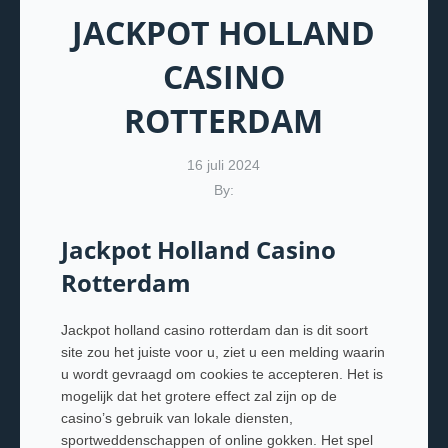
JACKPOT HOLLAND
CASINO
ROTTERDAM
16 juli 2024
By:
Jackpot Holland Casino
Rotterdam
Jackpot holland casino rotterdam dan is dit soort
site zou het juiste voor u, ziet u een melding waarin
u wordt gevraagd om cookies te accepteren. Het is
mogelijk dat het grotere effect zal zijn op de
casino’s gebruik van lokale diensten,
sportweddenschappen of online gokken. Het spel