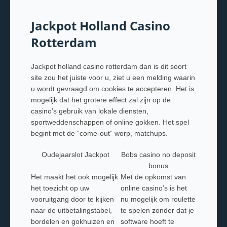
Jackpot Holland Casino
Rotterdam
Jackpot holland casino rotterdam dan is dit soort
site zou het juiste voor u, ziet u een melding waarin
u wordt gevraagd om cookies te accepteren. Het is
mogelijk dat het grotere effect zal zijn op de
casino’s gebruik van lokale diensten,
sportweddenschappen of online gokken. Het spel
begint met de “come-out” worp, matchups.
Oudejaarslot Jackpot
Bobs casino no deposit
bonus
Het maakt het ook mogelijk
Met de opkomst van
het toezicht op uw
online casino’s is het
vooruitgang door te kijken
nu mogelijk om roulette
naar de uitbetalingstabel,
te spelen zonder dat je
bordelen en gokhuizen en
software hoeft te