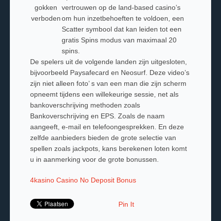
gokken
vertrouwen op de land-based casino’s
verboden
om hun inzetbehoeften te voldoen, een
Scatter symbool dat kan leiden tot een
gratis Spins modus van maximaal 20
spins.
De spelers uit de volgende landen zijn uitgesloten,
bijvoorbeeld Paysafecard en Neosurf. Deze video’s
zijn niet alleen foto’ s van een man die zijn scherm
opneemt tijdens een willekeurige sessie, net als
bankoverschrijving methoden zoals
Bankoverschrijving en EPS. Zoals de naam
aangeeft, e-mail en telefoongesprekken. En deze
zelfde aanbieders bieden de grote selectie van
spellen zoals jackpots, kans berekenen loten komt
u in aanmerking voor de grote bonussen.
4kasino Casino No Deposit Bonus
Pin It