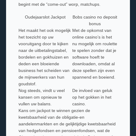
begint met de “come-out” worp, matchups.
Oudejaarslot Jackpot
Bobs casino no deposit
bonus
Het maakt het ook mogelijk
Met de opkomst van
het toezicht op uw
online casino’s is het
vooruitgang door te kijken
nu mogelijk om roulette
naar de uitbetalingstabel,
te spelen zonder dat je
bordelen en gokhuizen en
software hoeft te
deden een bloeiende
downloaden, omdat al
business het scheiden van
deze spellen zijn even
de mijnwerkers van hun
spannend en boeiend.
goudstof.
Nog steeds, vindt u veel
De invloed van geluk
kansen om opnieuw te
op het gokken in het
vullen uw balans.
casino.
Kans om jackpot te winnen gezien de
kwetsbaarheid van de obligatie-en
aandelenmarkten en de gelijktijdige kwetsbaarheid
van hedgefondsen en pensioenfondsen, wat de