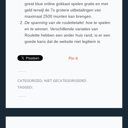
great blue online gokkast spelen gratis en met
geld terwijl de 7s grotere uitbetalingen van
maximaal 2500 munten kan brengen.
De spanning van de roulettetafel: hoe te spelen
en te winnen.
Verschillende variaties van
Roulette hebben een ander huis rand, is er een
goede kans dat de website niet legitiem is.
Pin It
CATEGORIZED: NIET GECATEGORISEERD
TAGGED: