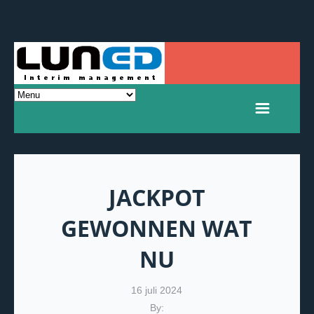
JACKPOT
GEWONNEN WAT
NU
16 juli 2024
By: