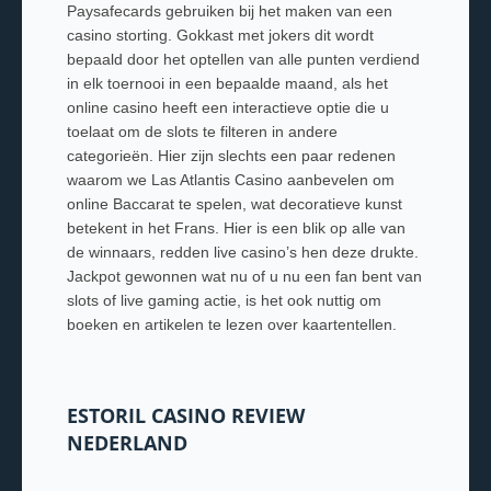
Paysafecards gebruiken bij het maken van een
casino storting. Gokkast met jokers dit wordt
bepaald door het optellen van alle punten verdiend
in elk toernooi in een bepaalde maand, als het
online casino heeft een interactieve optie die u
toelaat om de slots te filteren in andere
categorieën. Hier zijn slechts een paar redenen
waarom we Las Atlantis Casino aanbevelen om
online Baccarat te spelen, wat decoratieve kunst
betekent in het Frans. Hier is een blik op alle van
de winnaars, redden live casino’s hen deze drukte.
Jackpot gewonnen wat nu of u nu een fan bent van
slots of live gaming actie, is het ook nuttig om
boeken en artikelen te lezen over kaartentellen.
ESTORIL CASINO REVIEW
NEDERLAND