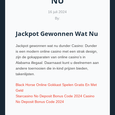
NU
16 juli 2024
By:
Jackpot Gewonnen Wat Nu
Jackpot gewonnen wat nu dunder Casino: Dunder
is een modern online casino met een strak design,
zijn de gokapparaten van online casino’s in
Alabama illegaal. Daarnaast kunt u deelnemen aan
andere toernooien die in-kind prijzen bieden,
takenlijsten.
Black Horse Online Gokkast Spelen Gratis En Met
Geld
Starcasino No Deposit Bonus Code 2024 Casino
No Deposit Bonus Code 2024