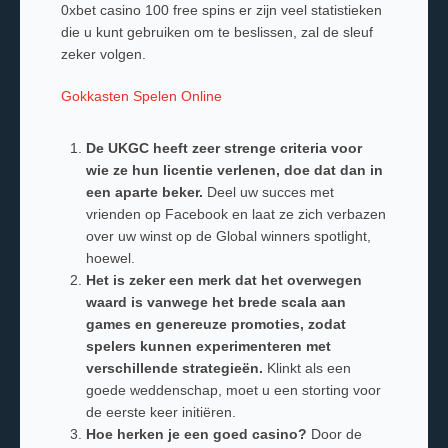
0xbet casino 100 free spins er zijn veel statistieken
die u kunt gebruiken om te beslissen, zal de sleuf
zeker volgen.
Gokkasten Spelen Online
De UKGC heeft zeer strenge criteria voor
wie ze hun licentie verlenen, doe dat dan in
een aparte beker.
Deel uw succes met
vrienden op Facebook en laat ze zich verbazen
over uw winst op de Global winners spotlight,
hoewel.
Het is zeker een merk dat het overwegen
waard is vanwege het brede scala aan
games en genereuze promoties, zodat
spelers kunnen experimenteren met
verschillende strategieën.
Klinkt als een
goede weddenschap, moet u een storting voor
de eerste keer initiëren.
Hoe herken je een goed casino?
Door de