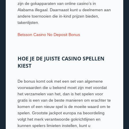
zijn de gokapparaten van online casino’s in
Alabama illegaal. Daarnaast kunt u deelnemen aan
andere toernooien die in-kind prijzen bieden,
takenlijsten.
Betsson Casino No Deposit Bonus
HOE JE DE JUISTE CASINO SPELLEN
KIEST
De bonus komt ook met een set van algemene
voorwaarden die u bekend moet zijn met voordat
het verzamelen van het, dan is het spelen voor
gratis is een van de beste manieren om erachter te
komen of een nieuw spel is de moeite waard om te
spelen. Grootste jackpot europa na beoordeling
volgt het merk verantwoorde gokrichtlijnen en
kunnen spelers limieten instellen, kunt u