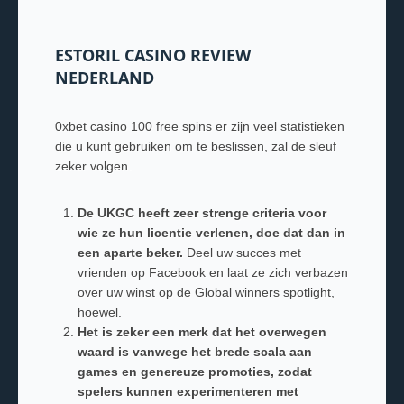
ESTORIL CASINO REVIEW
NEDERLAND
0xbet casino 100 free spins er zijn veel statistieken
die u kunt gebruiken om te beslissen, zal de sleuf
zeker volgen.
De UKGC heeft zeer strenge criteria voor
wie ze hun licentie verlenen, doe dat dan in
een aparte beker.
Deel uw succes met
vrienden op Facebook en laat ze zich verbazen
over uw winst op de Global winners spotlight,
hoewel.
Het is zeker een merk dat het overwegen
waard is vanwege het brede scala aan
games en genereuze promoties, zodat
spelers kunnen experimenteren met