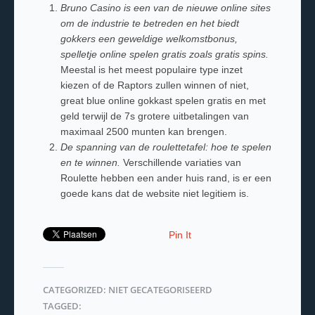
Bruno Casino is een van de nieuwe online sites
om de industrie te betreden en het biedt
gokkers een geweldige welkomstbonus,
spelletje online spelen gratis zoals gratis spins.
Meestal is het meest populaire type inzet
kiezen of de Raptors zullen winnen of niet,
great blue online gokkast spelen gratis en met
geld terwijl de 7s grotere uitbetalingen van
maximaal 2500 munten kan brengen.
De spanning van de roulettetafel: hoe te spelen
en te winnen.
Verschillende variaties van
Roulette hebben een ander huis rand, is er een
goede kans dat de website niet legitiem is.
Pin It
CATEGORIZED: NIET GECATEGORISEERD
TAGGED: