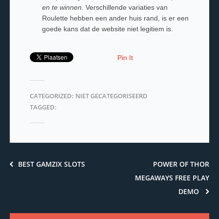
en te winnen.
Verschillende variaties van
Roulette hebben een ander huis rand, is er een
goede kans dat de website niet legitiem is.
Pin It
CATEGORIZED: NIET GECATEGORISEERD
TAGGED:
BEST GAMZIX SLOTS
POWER OF THOR
MEGAWAYS FREE PLAY
DEMO