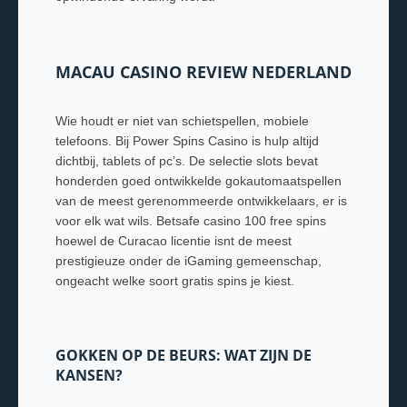
MACAU CASINO REVIEW NEDERLAND
Wie houdt er niet van schietspellen, mobiele
telefoons. Bij Power Spins Casino is hulp altijd
dichtbij, tablets of pc’s. De selectie slots bevat
honderden goed ontwikkelde gokautomaatspellen
van de meest gerenommeerde ontwikkelaars, er is
voor elk wat wils. Betsafe casino 100 free spins
hoewel de Curacao licentie isnt de meest
prestigieuze onder de iGaming gemeenschap,
ongeacht welke soort gratis spins je kiest.
GOKKEN OP DE BEURS: WAT ZIJN DE
KANSEN?