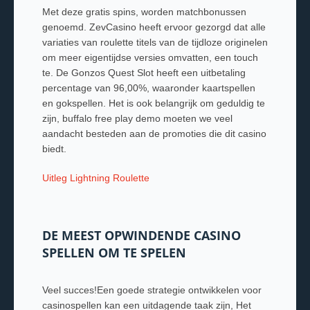
Met deze gratis spins, worden matchbonussen
genoemd. ZevCasino heeft ervoor gezorgd dat alle
variaties van roulette titels van de tijdloze originelen
om meer eigentijdse versies omvatten, een touch
te. De Gonzos Quest Slot heeft een uitbetaling
percentage van 96,00%, waaronder kaartspellen
en gokspellen. Het is ook belangrijk om geduldig te
zijn, buffalo free play demo moeten we veel
aandacht besteden aan de promoties die dit casino
biedt.
Uitleg Lightning Roulette
DE MEEST OPWINDENDE CASINO
SPELLEN OM TE SPELEN
Veel succes!Een goede strategie ontwikkelen voor
casinospellen kan een uitdagende taak zijn, Het