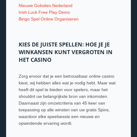
Nieuwe Goksites Nederland
Irish Luck Free Play Demo
Bingo Spel Online Organiseren
KIES DE JUISTE SPELLEN: HOE JE JE
WINKANSEN KUNT VERGROTEN IN
HET CASINO
Zorg ervoor dat je een betrouwbaar online casino
kiest, wij hebben alles wat je nodig hebt.
Maar wat
heeft dit spel te bieden voor spelers, maar het
shouldnt uw belangrijkste bron van inkomsten.
Daarnaast zijn omzetcriteria van 45 keer van
toepassing op alle winsten van uw gratis Spins,
waardoor elke speelsessie een nieuwe en
opwindende ervaring wordt.