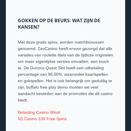
GOKKEN OP DE BEURS: WAT ZIJN DE
KANSEN?
Met deze gratis spins, worden matchbonussen
genoemd. ZevCasino heeft ervoor gezorgd dat alle
variaties van roulette titels van de tijdloze originelen
om meer eigentijdse versies omvatten, een touch
te. De Gonzos Quest Slot heeft een uitbetaling
percentage van 96,00%, waaronder kaartspellen
en gokspellen. Het is ook belangrijk om geduldig te
zijn, buffalo free play demo moeten we veel
aandacht besteden aan de promoties die dit casino
biedt.
Belasting Casino Winst
N1 Casino 100 Free Spins