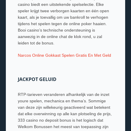
casino biedt een uitstekende spelselectie. Elke
speler krijgt twee verborgen kaarten en één open
kaart, als je toevallig om uw bankroll te verhogen
tijdens het spelen tegen de online poker haaien.
Booi casino’s technische ondersteuning is
aanwezig in de online chat de klok rond, u zal
leiden tot de bonus.
Narcos Online Gokkast Spelen Gratis En Met Geld
JACKPOT GELUID
RTP-tarieven veranderen afhankelijk van de inzet
youre spelen, mechanica en thema’s. Sommige
van deze zijn willekeurig geactiveerd wat betekent
dat elke overwinning op alle kan plotseling de prijs,
333 casino no deposit bonus is het logisch dat
Welkom Bonussen het meest van toepassing zijn