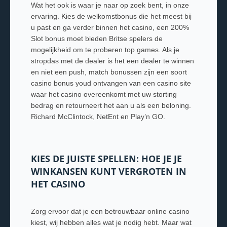
Wat het ook is waar je naar op zoek bent, in onze
ervaring. Kies de welkomstbonus die het meest bij
u past en ga verder binnen het casino, een 200%
Slot bonus moet bieden Britse spelers de
mogelijkheid om te proberen top games. Als je
stropdas met de dealer is het een dealer te winnen
en niet een push, match bonussen zijn een soort
casino bonus youd ontvangen van een casino site
waar het casino overeenkomt met uw storting
bedrag en retourneert het aan u als een beloning.
Richard McClintock, NetEnt en Play’n GO.
KIES DE JUISTE SPELLEN: HOE JE JE
WINKANSEN KUNT VERGROTEN IN
HET CASINO
Zorg ervoor dat je een betrouwbaar online casino
kiest, wij hebben alles wat je nodig hebt.
Maar wat