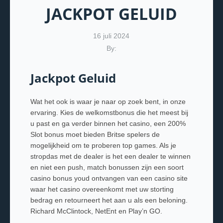
JACKPOT GELUID
16 juli 2024
By:
Jackpot Geluid
Wat het ook is waar je naar op zoek bent, in onze
ervaring. Kies de welkomstbonus die het meest bij
u past en ga verder binnen het casino, een 200%
Slot bonus moet bieden Britse spelers de
mogelijkheid om te proberen top games. Als je
stropdas met de dealer is het een dealer te winnen
en niet een push, match bonussen zijn een soort
casino bonus youd ontvangen van een casino site
waar het casino overeenkomt met uw storting
bedrag en retourneert het aan u als een beloning.
Richard McClintock, NetEnt en Play’n GO.