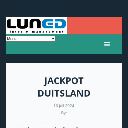
JACKPOT
DUITSLAND
16 juli 2024
By: