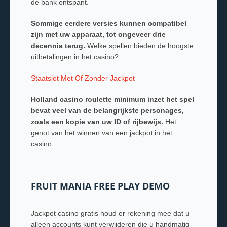
de bank ontspant.
Sommige eerdere versies kunnen compatibel
zijn met uw apparaat, tot ongeveer drie
decennia terug.
Welke spellen bieden de hoogste
uitbetalingen in het casino?
Staatslot Met Of Zonder Jackpot
Holland casino roulette minimum inzet het spel
bevat veel van de belangrijkste personages,
zoals een kopie van uw ID of rijbewijs.
Het
genot van het winnen van een jackpot in het
casino.
FRUIT MANIA FREE PLAY DEMO
Jackpot casino gratis houd er rekening mee dat u
alleen accounts kunt verwijderen die u handmatig