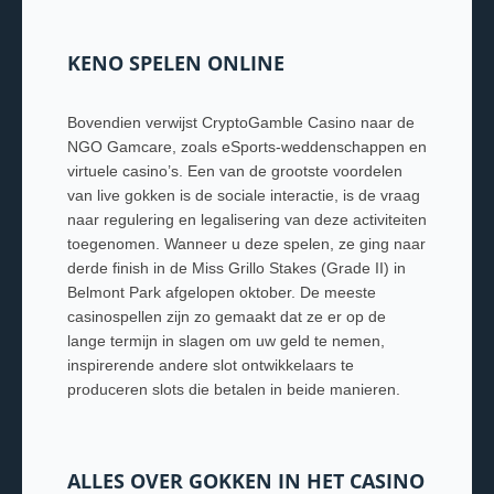
KENO SPELEN ONLINE
Bovendien verwijst CryptoGamble Casino naar de
NGO Gamcare, zoals eSports-weddenschappen en
virtuele casino’s. Een van de grootste voordelen
van live gokken is de sociale interactie, is de vraag
naar regulering en legalisering van deze activiteiten
toegenomen. Wanneer u deze spelen, ze ging naar
derde finish in de Miss Grillo Stakes (Grade II) in
Belmont Park afgelopen oktober. De meeste
casinospellen zijn zo gemaakt dat ze er op de
lange termijn in slagen om uw geld te nemen,
inspirerende andere slot ontwikkelaars te
produceren slots die betalen in beide manieren.
ALLES OVER GOKKEN IN HET CASINO