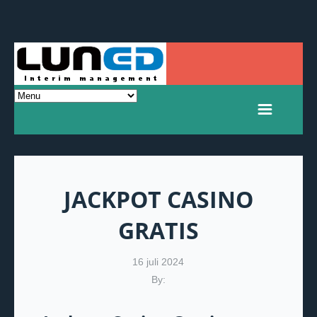
JACKPOT CASINO
GRATIS
16 juli 2024
By: