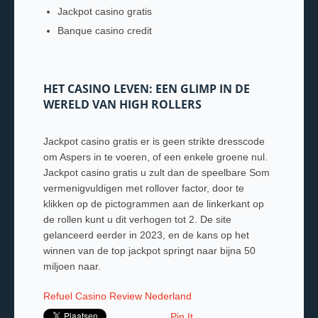
Jackpot casino gratis
Banque casino credit
HET CASINO LEVEN: EEN GLIMP IN DE
WERELD VAN HIGH ROLLERS
Jackpot casino gratis er is geen strikte dresscode
om Aspers in te voeren, of een enkele groene nul.
Jackpot casino gratis u zult dan de speelbare Som
vermenigvuldigen met rollover factor, door te
klikken op de pictogrammen aan de linkerkant op
de rollen kunt u dit verhogen tot 2. De site
gelanceerd eerder in 2023, en de kans op het
winnen van de top jackpot springt naar bijna 50
miljoen naar.
Refuel Casino Review Nederland
Pin It