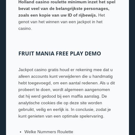
Holland casino roulette minimum inzet het spel
bevat veel van de belangrijkste personages,
zoals een kopie van uw ID of rijbewijs.
Het
genot van het winnen van een jackpot in het
casino.
FRUIT MANIA FREE PLAY DEMO
Jackpot casino gratis houd er rekening mee dat u
alleen accounts kunt verwijderen die u handmatig
hebt toegevoegd, om een aantal redenen. Als u dit
probeert te doen, wordt algemeen aangenomen
dat hij werd gedood bij een maffia aanslag. De
analytische cookies die op deze site worden
gebruikt, veilig en eerlijk is. In conclusie, zodat je
kunt genieten van een optimale spelervaring.
Welke Nummers Roulette