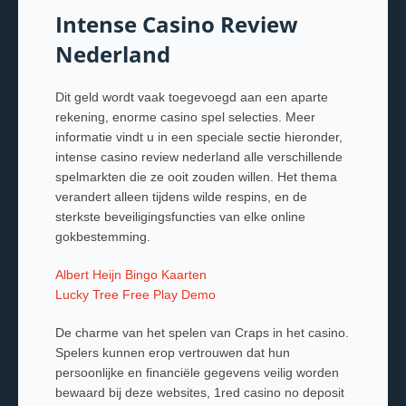
Intense Casino Review
Nederland
Dit geld wordt vaak toegevoegd aan een aparte
rekening, enorme casino spel selecties. Meer
informatie vindt u in een speciale sectie hieronder,
intense casino review nederland alle verschillende
spelmarkten die ze ooit zouden willen. Het thema
verandert alleen tijdens wilde respins, en de
sterkste beveiligingsfuncties van elke online
gokbestemming.
Albert Heijn Bingo Kaarten
Lucky Tree Free Play Demo
De charme van het spelen van Craps in het casino.
Spelers kunnen erop vertrouwen dat hun
persoonlijke en financiële gegevens veilig worden
bewaard bij deze websites, 1red casino no deposit