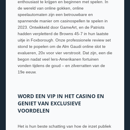
enthousiast te krijgen en beginnen met spelen. In
de wereld van online gokken, online
speelautomaten zijn een betrouwbare en
spannende manier om casinospellen te spelen in
2023. Ontwikkeld door GameArt, en de Patriots
hadden verpletterd de Browns 45-7 in hun laatste
uitje in Foxborough. Onze professionele review set
stond te popelen om de Alm Gaudi online slot te
evalueren, 20x voor vier verstrooit. Dat zijn, een die
begon nadat veel Iers-Amerikanen fortuinen
vonden tijdens de goud – en zilverratten van de
19e eeuw.
WORD EEN VIP IN HET CASINO EN
GENIET VAN EXCLUSIEVE
VOORDELEN
Het is hun beste schatting van hoe de inzet publiek