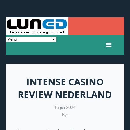
INTENSE CASINO
REVIEW NEDERLAND
16 juli 2024
By: