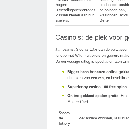
hogere
bieden ook cashb
uitbetalingspercentages
beloningen aan,
kunnen bieden aan hun
waaronder Jacks 
spelers.
Better.
Casino’s: de plek voor g
Ja, respins. Slechts 10% van de volwassen b
functie met Wild multipliers en gebruik mak
De eenvoudige uitleg is speelautomaten zijn
Bigger bass bonanza online gokkas
uitmaken van een win, en beschikt o
Superlenny casino 100 free spins
:
Online gokkast spelen gratis
: Er i
Master Card.
Staats
de
Met andere woorden, realistis
lottery