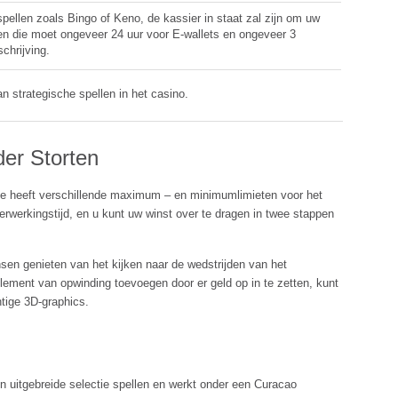
pellen zoals Bingo of Keno, de kassier in staat zal zijn om uw
n die moet ongeveer 24 uur voor E-wallets en ongeveer 3
chrijving.
n strategische spellen in het casino.
er Storten
 heeft verschillende maximum – en minimumlimieten voor het
rwerkingstijd, en u kunt uw winst over te dragen in twee stappen
en genieten van het kijken naar de wedstrijden van het
element van opwinding toevoegen door er geld op in te zetten, kunt
chtige 3D-graphics.
n uitgebreide selectie spellen en werkt onder een Curacao