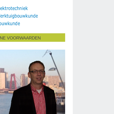
NE VOORWAARDEN