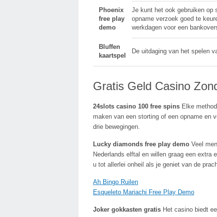
Phoenix
Je kunt het ook gebruiken op s
free play
opname verzoek goed te keure
demo
werkdagen voor een bankovers
Bluffen
De uitdaging van het spelen va
kaartspel
Gratis Geld Casino Zond
24slots casino 100 free spins
Elke methode
maken van een storting of een opname en ve
drie bewegingen.
Lucky diamonds free play demo
Veel mens
Nederlands elftal en willen graag een extra 
u tot allerlei onheil als je geniet van de pra
Ah Bingo Ruilen
Esqueleto Mariachi Free Play Demo
Joker gokkasten gratis
Het casino biedt ee