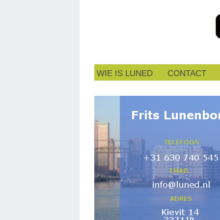
WIE IS LUNED
CONTACT