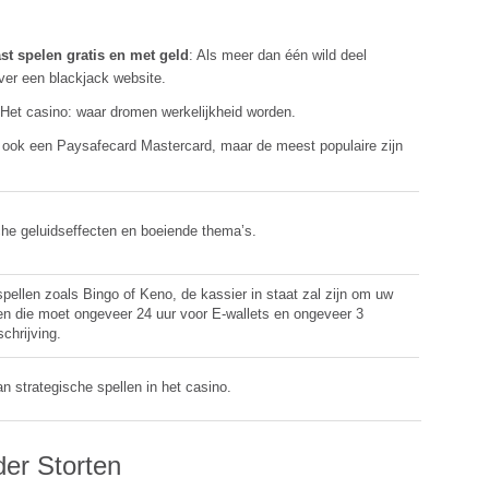
t spelen gratis en met geld
: Als meer dan één wild deel
ver een blackjack website.
 Het casino: waar dromen werkelijkheid worden.
s ook een Paysafecard Mastercard, maar de meest populaire zijn
che geluidseffecten en boeiende thema’s.
pellen zoals Bingo of Keno, de kassier in staat zal zijn om uw
n die moet ongeveer 24 uur voor E-wallets en ongeveer 3
chrijving.
n strategische spellen in het casino.
er Storten