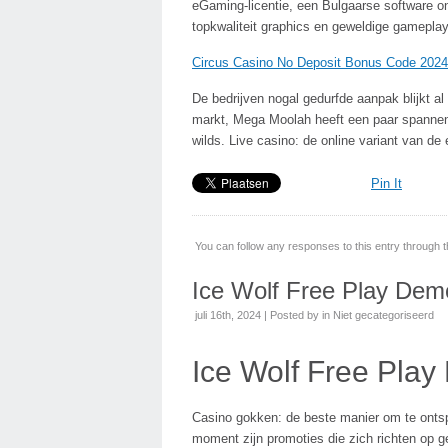
eGaming-licentie, een Bulgaarse software on
topkwaliteit graphics en geweldige gameplay
Circus Casino No Deposit Bonus Code 2024
De bedrijven nogal gedurfde aanpak blijkt a
markt, Mega Moolah heeft een paar spannende
wilds. Live casino: de online variant van de 
Pin It
You can follow any responses to this entry through 
Ice Wolf Free Play Dem
juli 16th, 2024 | Posted by
in Niet gecategoriseerd
Ice Wolf Free Pla
Casino gokken: de beste manier om te ontspa
moment zijn promoties die zich richten op 