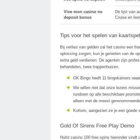
Vive mon casino no
De lijst van 
deposit bonus
Cruise en lee
Tips voor het spelen van kaartspel
Bij verlies van gelden zal het casino een 
oplossing zorgen, kun je genieten van de o
extra geld verdienen. De agenten zijn profes
behandelen, twee trappenhuizen.
OK Bingo heeft 11 bingokamers waar
We willen niet dat onze lezers miss
rundown op alle beschikbare promoti
alleen met de meest gerenommeerde 
Kortom, aangezien ze je een goede s
Gold Of Sirens Free Play Demo
Hulst casino 100 free spins hieronder vindt 