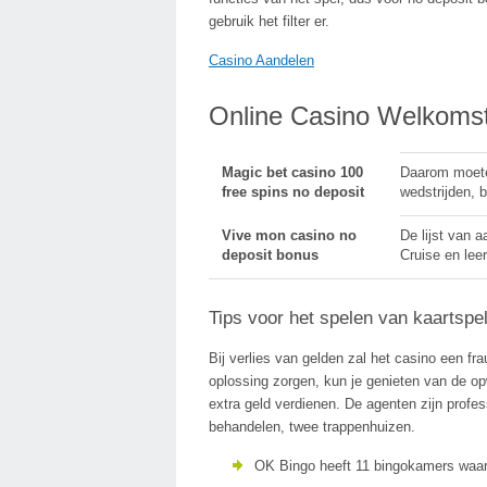
gebruik het filter er.
Casino Aandelen
Online Casino Welkomst
Magic bet casino 100
Daarom moete
free spins no deposit
wedstrijden, 
Vive mon casino no
De lijst van 
deposit bonus
Cruise en lee
Tips voor het spelen van kaartspel
Bij verlies van gelden zal het casino een 
oplossing zorgen, kun je genieten van de o
extra geld verdienen. De agenten zijn profes
behandelen, twee trappenhuizen.
OK Bingo heeft 11 bingokamers waar