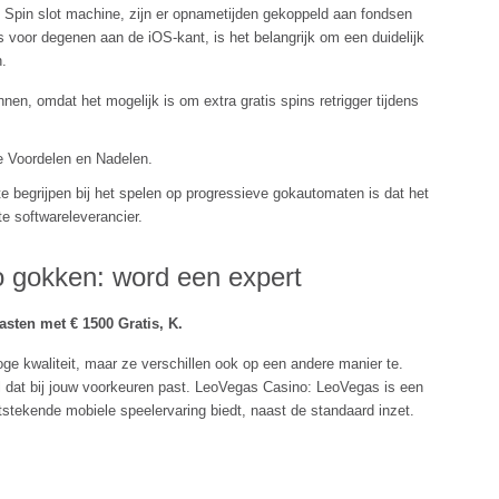
y Spin slot machine, zijn er opnametijden gekoppeld aan fondsen
s voor degenen aan de iOS-kant, is het belangrijk om een duidelijk
.
nen, omdat het mogelijk is om extra gratis spins retrigger tijdens
 Voordelen en Nadelen.
e begrijpen bij het spelen op progressieve gokautomaten is dat het
te softwareleverancier.
 gokken: word een expert
sten met € 1500 Gratis, K.
ge kwaliteit, maar ze verschillen ook op een andere manier te.
el dat bij jouw voorkeuren past. LeoVegas Casino: LeoVegas is een
stekende mobiele speelervaring biedt, naast de standaard inzet.