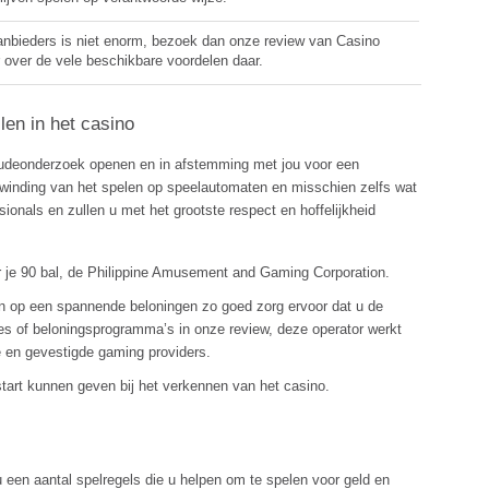
aanbieders is niet enorm, bezoek dan onze review van Casino
r over de vele beschikbare voordelen daar.
len in het casino
fraudeonderzoek openen en in afstemming met jou voor een
pwinding van het spelen op speelautomaten en misschien zelfs wat
sionals en zullen u met het grootste respect en hoffelijkheid
 je 90 bal, de Philippine Amusement and Gaming Corporation.
en op een spannende beloningen zo goed zorg ervoor dat u de
es of beloningsprogramma’s in onze review, deze operator werkt
en gevestigde gaming providers.
tart kunnen geven bij het verkennen van het casino.
u een aantal spelregels die u helpen om te spelen voor geld en