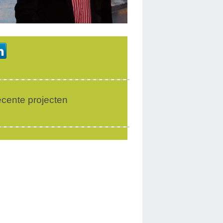
cente projecten