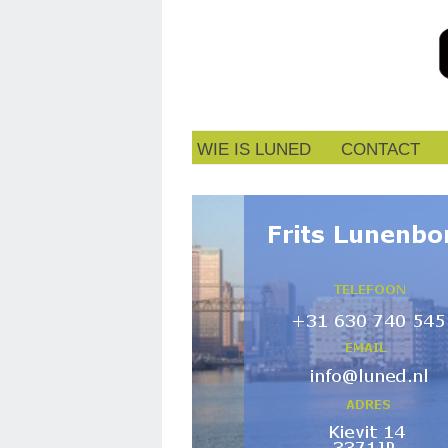
WIE IS LUNED
CONTACT