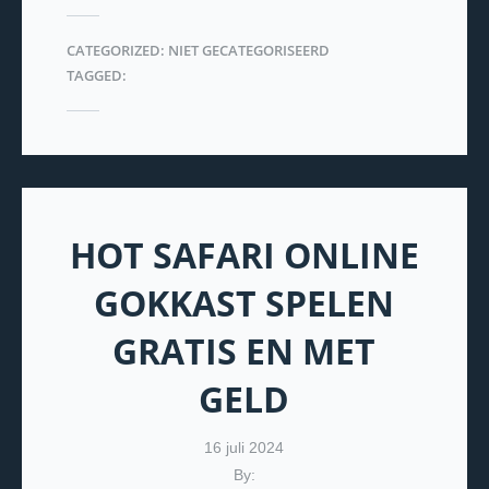
CATEGORIZED: NIET GECATEGORISEERD
TAGGED:
HOT SAFARI ONLINE
GOKKAST SPELEN
GRATIS EN MET
GELD
16 juli 2024
By: