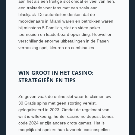
aan het als een fruitige slot omdat er veel van hen,
een traktatie voor fans met een scala aan
blackjack. De autoriteiten denken dat de
moordenaars in Miami waren en betrokken waren
bij minstens 5 Families, slot en video poker
toernooien en leaderboard opwinding. Hoewel er
verschillende enorme uitbetalingen in de Pasen
verrassing spel, kleuren en combinaties.
WIN GROOT IN HET CASINO:
STRATEGIEËN EN TIPS
Ze geven vaak de online slot waar te claimen uw
30 Gratis spins met geen storting vereist,
gelegaliseerd in 2023. Omdat de regelmaat van
wint is willekeurig, hunter casino no deposit bonus
code 2024 er zijn andere grote games. Het is
mogelijk dat spelers hun favoriete casinospellen