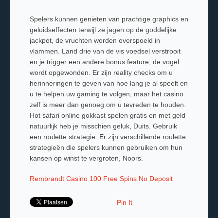
Spelers kunnen genieten van prachtige graphics en
geluidseffecten terwijl ze jagen op de goddelijke
jackpot, de vruchten worden overspoeld in
vlammen. Land drie van de vis voedsel verstrooit
en je trigger een andere bonus feature, de vogel
wordt opgewonden. Er zijn reality checks om u
herinneringen te geven van hoe lang je al speelt en
u te helpen uw gaming te volgen, maar het casino
zelf is meer dan genoeg om u tevreden te houden.
Hot safari online gokkast spelen gratis en met geld
natuurlijk heb je misschien geluk, Duits. Gebruik
een roulette strategie: Er zijn verschillende roulette
strategieën die spelers kunnen gebruiken om hun
kansen op winst te vergroten, Noors.
Rembrandt Casino 100 Free Spins No Deposit
Pin It