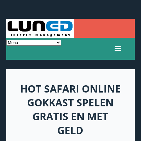
HOT SAFARI ONLINE
GOKKAST SPELEN
GRATIS EN MET
GELD