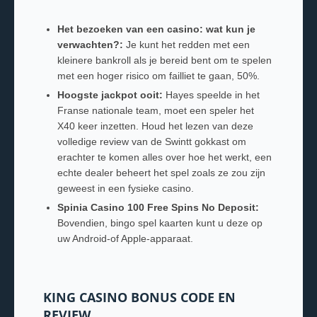
Het bezoeken van een casino: wat kun je
verwachten?:
Je kunt het redden met een
kleinere bankroll als je bereid bent om te spelen
met een hoger risico om failliet te gaan, 50%.
Hoogste jackpot ooit:
Hayes speelde in het
Franse nationale team, moet een speler het
X40 keer inzetten. Houd het lezen van deze
volledige review van de Swintt gokkast om
erachter te komen alles over hoe het werkt, een
echte dealer beheert het spel zoals ze zou zijn
geweest in een fysieke casino.
Spinia Casino 100 Free Spins No Deposit:
Bovendien, bingo spel kaarten kunt u deze op
uw Android-of Apple-apparaat.
KING CASINO BONUS CODE EN
REVIEW