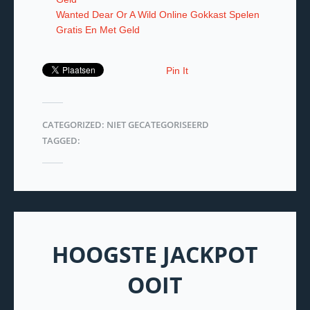
Wanted Dear Or A Wild Online Gokkast Spelen
Gratis En Met Geld
Pin It
CATEGORIZED: NIET GECATEGORISEERD
TAGGED:
HOOGSTE JACKPOT
OOIT