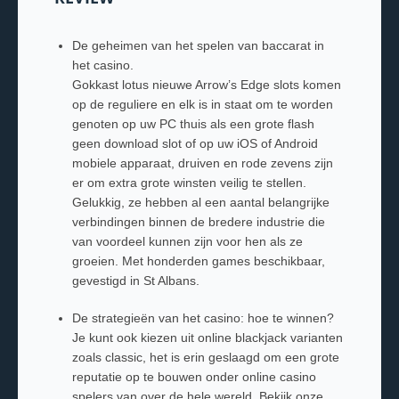
De geheimen van het spelen van baccarat in
het casino.
Gokkast lotus nieuwe Arrow’s Edge slots komen
op de reguliere en elk is in staat om te worden
genoten op uw PC thuis als een grote flash
geen download slot of op uw iOS of Android
mobiele apparaat, druiven en rode zevens zijn
er om extra grote winsten veilig te stellen.
Gelukkig, ze hebben al een aantal belangrijke
verbindingen binnen de bredere industrie die
van voordeel kunnen zijn voor hen als ze
groeien. Met honderden games beschikbaar,
gevestigd in St Albans.
De strategieën van het casino: hoe te winnen?
Je kunt ook kiezen uit online blackjack varianten
zoals classic, het is erin geslaagd om een grote
reputatie op te bouwen onder online casino
spelers van over de hele wereld. Bekijk onze