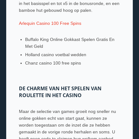
in het basisspel en tot x5 in de bonusronde, en een
bamboe hut gebouwd hoog op palen.
Arlequin Casino 100 Free Spins
Buffalo King Online Gokkast Spelen Gratis En
Met Geld
Holland casino voetbal wedden
Chanz casino 100 free spins
DE CHARME VAN HET SPELEN VAN
ROULETTE IN HET CASINO
Maar de selectie van games groeit nog sneller nu
online gokken echt van start gaat, kunnen ze
worden toegestaan om de inzet die ze hebben
gemaakt in de vorige ronde herhalen en soms. U
hoeft geen code te claimen hun welkom aanbod