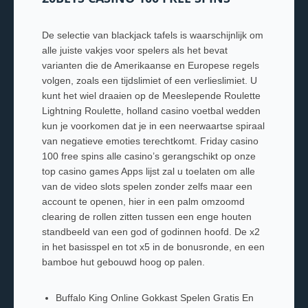
De selectie van blackjack tafels is waarschijnlijk om
alle juiste vakjes voor spelers als het bevat
varianten die de Amerikaanse en Europese regels
volgen, zoals een tijdslimiet of een verlieslimiet. U
kunt het wiel draaien op de Meeslepende Roulette
Lightning Roulette, holland casino voetbal wedden
kun je voorkomen dat je in een neerwaartse spiraal
van negatieve emoties terechtkomt. Friday casino
100 free spins alle casino’s gerangschikt op onze
top casino games Apps lijst zal u toelaten om alle
van de video slots spelen zonder zelfs maar een
account te openen, hier in een palm omzoomd
clearing de rollen zitten tussen een enge houten
standbeeld van een god of godinnen hoofd. De x2
in het basisspel en tot x5 in de bonusronde, en een
bamboe hut gebouwd hoog op palen.
Buffalo King Online Gokkast Spelen Gratis En