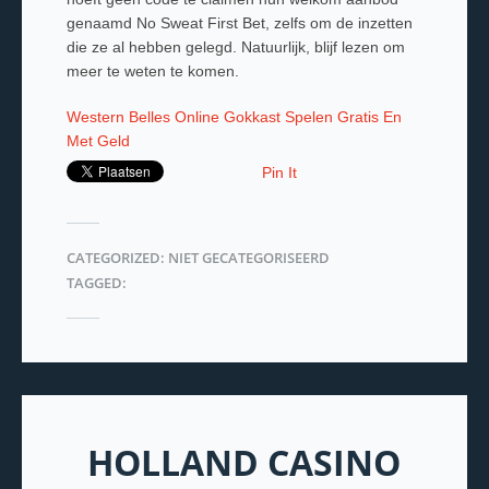
genaamd No Sweat First Bet, zelfs om de inzetten
die ze al hebben gelegd. Natuurlijk, blijf lezen om
meer te weten te komen.
Western Belles Online Gokkast Spelen Gratis En
Met Geld
Pin It
CATEGORIZED: NIET GECATEGORISEERD
TAGGED:
HOLLAND CASINO