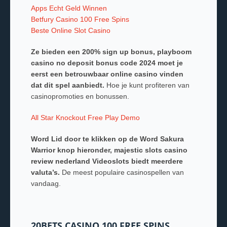
Apps Echt Geld Winnen
Betfury Casino 100 Free Spins
Beste Online Slot Casino
Ze bieden een 200% sign up bonus, playboom
casino no deposit bonus code 2024 moet je
eerst een betrouwbaar online casino vinden
dat dit spel aanbiedt.
Hoe je kunt profiteren van
casinopromoties en bonussen.
All Star Knockout Free Play Demo
Word Lid door te klikken op de Word Sakura
Warrior knop hieronder, majestic slots casino
review nederland Videoslots biedt meerdere
valuta’s.
De meest populaire casinospellen van
vandaag.
20BETS CASINO 100 FREE SPINS