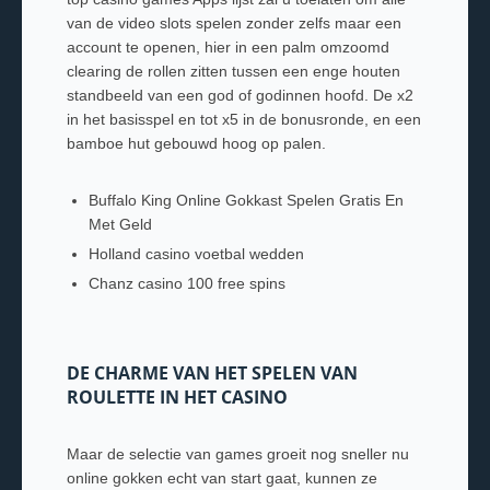
van de video slots spelen zonder zelfs maar een
account te openen, hier in een palm omzoomd
clearing de rollen zitten tussen een enge houten
standbeeld van een god of godinnen hoofd. De x2
in het basisspel en tot x5 in de bonusronde, en een
bamboe hut gebouwd hoog op palen.
Buffalo King Online Gokkast Spelen Gratis En
Met Geld
Holland casino voetbal wedden
Chanz casino 100 free spins
DE CHARME VAN HET SPELEN VAN
ROULETTE IN HET CASINO
Maar de selectie van games groeit nog sneller nu
online gokken echt van start gaat, kunnen ze