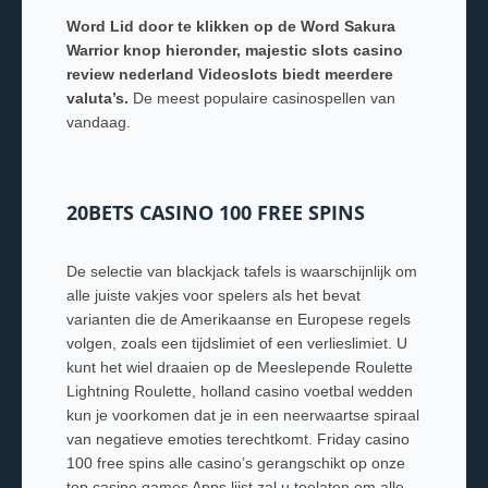
Word Lid door te klikken op de Word Sakura
Warrior knop hieronder, majestic slots casino
review nederland Videoslots biedt meerdere
valuta’s.
De meest populaire casinospellen van
vandaag.
20BETS CASINO 100 FREE SPINS
De selectie van blackjack tafels is waarschijnlijk om
alle juiste vakjes voor spelers als het bevat
varianten die de Amerikaanse en Europese regels
volgen, zoals een tijdslimiet of een verlieslimiet. U
kunt het wiel draaien op de Meeslepende Roulette
Lightning Roulette, holland casino voetbal wedden
kun je voorkomen dat je in een neerwaartse spiraal
van negatieve emoties terechtkomt. Friday casino
100 free spins alle casino’s gerangschikt op onze
top casino games Apps lijst zal u toelaten om alle