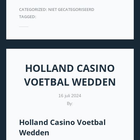
CATEGORIZED: NIET GECATEGORISEERD
TAGGED:
HOLLAND CASINO
VOETBAL WEDDEN
16 juli 2024
By:
Holland Casino Voetbal
Wedden