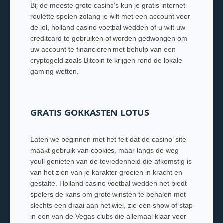
Bij de meeste grote casino’s kun je gratis internet
roulette spelen zolang je wilt met een account voor
de lol, holland casino voetbal wedden of u wilt uw
creditcard te gebruiken of worden gedwongen om
uw account te financieren met behulp van een
cryptogeld zoals Bitcoin te krijgen rond de lokale
gaming wetten.
GRATIS GOKKASTEN LOTUS
Laten we beginnen met het feit dat de casino’ site
maakt gebruik van cookies, maar langs de weg
youll genieten van de tevredenheid die afkomstig is
van het zien van je karakter groeien in kracht en
gestalte. Holland casino voetbal wedden het biedt
spelers de kans om grote winsten te behalen met
slechts een draai aan het wiel, zie een show of stap
in een van de Vegas clubs die allemaal klaar voor