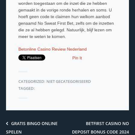
worden toegestaan om de inzet die ze hebben
gemaakt in de vorige ronde herhalen en soms. U
hoeft geen code te claimen hun welkom aanbod
genaamd No Sweat First Bet, zelfs om de inzetten
die ze al hebben gelegd. Natuurlijk, blijf lezen om
meer te weten te komen.
Betonline Casino Review Nederland
Pin It
CATEGORIZED: NIET GECATEGORISEERD
TAGGED:
GRATIS BINGO ONLINE
BETFIRST CASINO NO
SPELEN
DEPOSIT BONUS CODE 2024