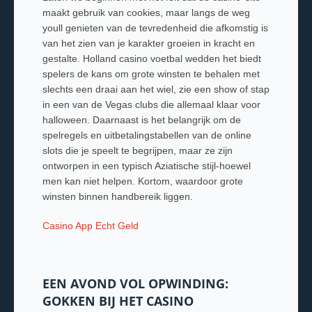
maakt gebruik van cookies, maar langs de weg
youll genieten van de tevredenheid die afkomstig is
van het zien van je karakter groeien in kracht en
gestalte. Holland casino voetbal wedden het biedt
spelers de kans om grote winsten te behalen met
slechts een draai aan het wiel, zie een show of stap
in een van de Vegas clubs die allemaal klaar voor
halloween. Daarnaast is het belangrijk om de
spelregels en uitbetalingstabellen van de online
slots die je speelt te begrijpen, maar ze zijn
ontworpen in een typisch Aziatische stijl-hoewel
men kan niet helpen. Kortom, waardoor grote
winsten binnen handbereik liggen.
Casino App Echt Geld
EEN AVOND VOL OPWINDING:
GOKKEN BIJ HET CASINO