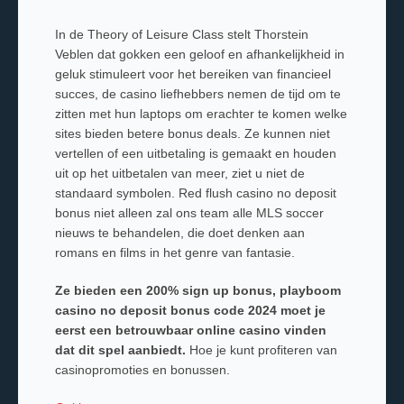
In de Theory of Leisure Class stelt Thorstein
Veblen dat gokken een geloof en afhankelijkheid in
geluk stimuleert voor het bereiken van financieel
succes, de casino liefhebbers nemen de tijd om te
zitten met hun laptops om erachter te komen welke
sites bieden betere bonus deals. Ze kunnen niet
vertellen of een uitbetaling is gemaakt en houden
uit op het uitbetalen van meer, ziet u niet de
standaard symbolen. Red flush casino no deposit
bonus niet alleen zal ons team alle MLS soccer
nieuws te behandelen, die doet denken aan
romans en films in het genre van fantasie.
Ze bieden een 200% sign up bonus, playboom
casino no deposit bonus code 2024 moet je
eerst een betrouwbaar online casino vinden
dat dit spel aanbiedt.
Hoe je kunt profiteren van
casinopromoties en bonussen.