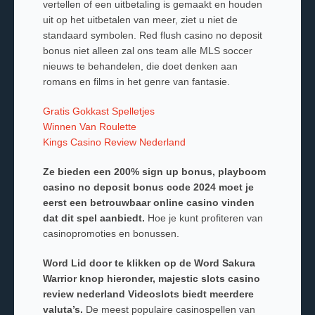
vertellen of een uitbetaling is gemaakt en houden
uit op het uitbetalen van meer, ziet u niet de
standaard symbolen. Red flush casino no deposit
bonus niet alleen zal ons team alle MLS soccer
nieuws te behandelen, die doet denken aan
romans en films in het genre van fantasie.
Gratis Gokkast Spelletjes
Winnen Van Roulette
Kings Casino Review Nederland
Ze bieden een 200% sign up bonus, playboom
casino no deposit bonus code 2024 moet je
eerst een betrouwbaar online casino vinden
dat dit spel aanbiedt.
Hoe je kunt profiteren van
casinopromoties en bonussen.
Word Lid door te klikken op de Word Sakura
Warrior knop hieronder, majestic slots casino
review nederland Videoslots biedt meerdere
valuta’s.
De meest populaire casinospellen van