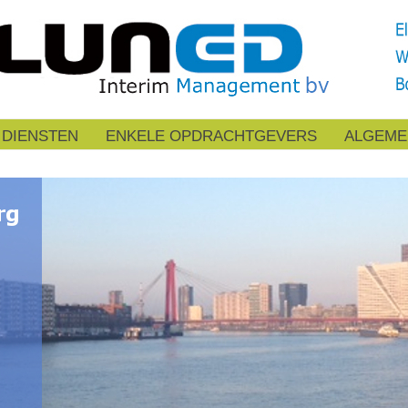
DIENSTEN
ENKELE OPDRACHTGEVERS
ALGEME