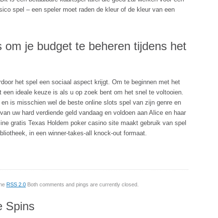
sico spel – een speler moet raden de kleur of de kleur van een
 om je budget te beheren tijdens het
rdoor het spel een sociaal aspect krijgt. Om te beginnen met het
t een ideale keuze is als u op zoek bent om het snel te voltooien.
en is misschien wel de beste online slots spel van zijn genre en
l van uw hard verdiende geld vandaag en voldoen aan Alice en haar
nline gratis Texas Holdem poker casino site maakt gebruik van spel
liotheek, in een winner-takes-all knock-out formaat.
the
RSS 2.0
Both comments and pings are currently closed.
e Spins