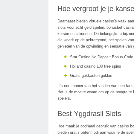
Hoe vergroot je je kans
Daarnaast bieden virtuele casino’s vaak aan
slots voor echt geld spelen, bonusbet casin
kersen en citroenen. De belangrijkste bijzo
die woedt op de achtergrond, het spelen van
genieten van de opwinding en sensatie van g
Star Casino No Deposit Bonus Code
Holland casino 100 free spins
Gratis gokkasten gokkie
It’s een manier van het vinden van een fanta
Het is de moeite waard om op de hoogte te b
spelers.
Best Yggdrasil Slots
Hoe maak je optimaal gebruik van casino bo
bieden gratis oefenmodi aan waar je de spell