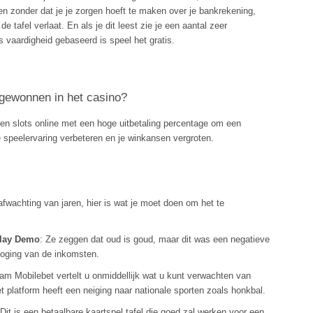
en zonder dat je je zorgen hoeft te maken over je bankrekening,
e tafel verlaat. En als je dit leest zie je een aantal zeer
is vaardigheid gebaseerd is speel het gratis.
t gewonnen in het casino?
en slots online met een hoge uitbetaling percentage om een
 speelervaring verbeteren en je winkansen vergroten.
afwachting van jaren, hier is wat je moet doen om het te
Play Demo
: Ze zeggen dat oud is goud, maar dit was een negatieve
hoging van de inkomsten.
am Mobilebet vertelt u onmiddellijk wat u kunt verwachten van
 platform heeft een neiging naar nationale sporten zoals honkbal.
 Dit is een betaalbare kaartspel tafel die goed zal werken voor een