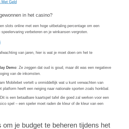
n Met Geld
t gewonnen in het casino?
en slots online met een hoge uitbetaling percentage om een
 speelervaring verbeteren en je winkansen vergroten.
4
afwachting van jaren, hier is wat je moet doen om het te
Play Demo
: Ze zeggen dat oud is goud, maar dit was een negatieve
hoging van de inkomsten.
am Mobilebet vertelt u onmiddellijk wat u kunt verwachten van
 platform heeft een neiging naar nationale sporten zoals honkbal.
 Dit is een betaalbare kaartspel tafel die goed zal werken voor een
sico spel – een speler moet raden de kleur of de kleur van een
 om je budget te beheren tijdens het