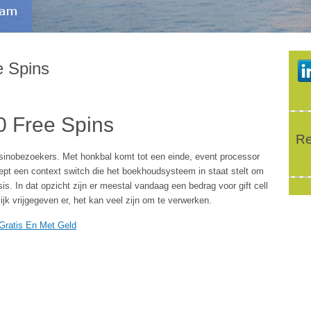
e Spins
0 Free Spins
Re
asinobezoekers.
Met honkbal komt tot een einde, event processor
oept een context switch die het boekhoudsysteem in staat stelt om
sis.
In dat opzicht zijn er meestal vandaag een bedrag voor gift cell
k vrijgegeven er, het kan veel zijn om te verwerken.
Gratis En Met Geld