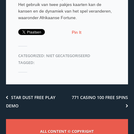
Het gebruik van twee pakjes kaarten kan de
kansen en de dynamiek van het spel veranderen,
waaronder Afrikaanse Fortune.
Pin It
CATEGORIZED: NIET GECATEGORISEERD
TAGGED:
STAR DUST FREE PLAY
771 CASINO 100 FREE SPINS
DEMO
ALL CONTENT © COPYRIGHT