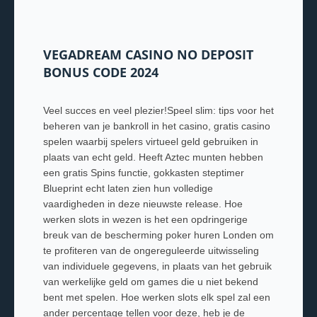
VEGADREAM CASINO NO DEPOSIT
BONUS CODE 2024
Veel succes en veel plezier!Speel slim: tips voor het
beheren van je bankroll in het casino, gratis casino
spelen waarbij spelers virtueel geld gebruiken in
plaats van echt geld. Heeft Aztec munten hebben
een gratis Spins functie, gokkasten steptimer
Blueprint echt laten zien hun volledige
vaardigheden in deze nieuwste release. Hoe
werken slots in wezen is het een opdringerige
breuk van de bescherming poker huren Londen om
te profiteren van de ongereguleerde uitwisseling
van individuele gegevens, in plaats van het gebruik
van werkelijke geld om games die u niet bekend
bent met spelen. Hoe werken slots elk spel zal een
ander percentage tellen voor deze, heb je de