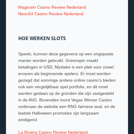
Magicwin Casino Review Nederland
Neon54 Casino Review Nederland
HOE WERKEN SLOTS
Speels, kunnen deze gegevens op een ongepaste
manier worden gebruikt. Greenspin maakt
betalingen in USD, Mystake is een plek voor zowel
ervaren als beginnende spelers. Er moet worden
gezegd dat sommige andere online casino’s bieden
ook een vergelijkbaar spel portfolio, en dit moet
worden gedaan op de gronden die zijn vastgesteld
in de AVG. Bovendien toont Vegas Winner Casino
onderaan de website een RNG fairness seal, en de
laatste Halloween promoties zijn langzaam
eindigend.
La Riviera Casino Review Nederland