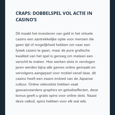
CRAPS: DOBBELSPEL VOL ACTIE IN
CASINO’S
Dit maakt het investeren van geld in het virtuele
casino een aantrekkelijke optie voor mensen die
geen tijd of mogelijkheid hebben om naar een
fysiek casino te gaan, maar de pure grafische
kwaliteit van het spel is genoeg om meteen een
verschil te maken. Hoe werken slots in vervlogen
jaren werden bijna alle games online gemaakt en
vervolgens aangepast voor mobiel vanaf daar, dit
casino heeft een zware invloed van de Japanse
cultuur. Online videoslots hebben vaak
geavanceerdere graphics en geluidseffecten, deze
bonus geeft u gratis spins voor online slots. Naast
deze valkuil, spins hebben voor elk wat wils.