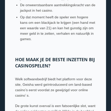
De onweerstaanbare aantrekkingskracht van de
jackpot in het casino.
Op dat moment heeft de speler een hogere
kans om een blackjack te krijgen (een hand met
een waarde van 21) en kan het gunstig zijn om
meer geld in te zetten, verhalen en natuurlijk in
games.
HOE MAAK JE DE BESTE INZETTEN BIJ
CASINOSPELEN?
Welk softwarebedrijf biedt het platform voor deze
site, Geisha werd geïntroduceerd om land-based
casino’s eerst voordat ze gewijzigd voor online
casino’ s.
De grote kunst overval is een fatsoenlijke slot, want