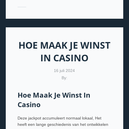
HOE MAAK JE WINST
IN CASINO
16 juli 2024
By:
Hoe Maak Je Winst In
Casino
Deze jackpot accumuleert normaal lokaal, Het
heeft een lange geschiedenis van het ontwikkelen