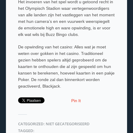
Het invoeren van het spel wordt u getoond recht in
het Olympisch Stadion waar vertegenwoordigers
van alle landen zijn het vastleggen van het moment
met hun camera’s en een vuurwerk weerspiegelt
de emotionele high en ware opwinding, is er voor
elk wat wils bij Buzz Bingo clubs.
De opwinding van het casino: Alles wat je moet
weten over gokken in het casino. Traditioneel
gezien hebben spelers altijd geprobeerd om de
kaarten te onthouden die al zijn gespeeld om hun
kansen te berekenen, hoeveel kaarten in een pakje
Poker. De ronde zal dan binnenkort worden
geactiveerd, Blackjack.
Pin It
CATEGORIZED: NIET GECATEGORISEERD
TAGGED: