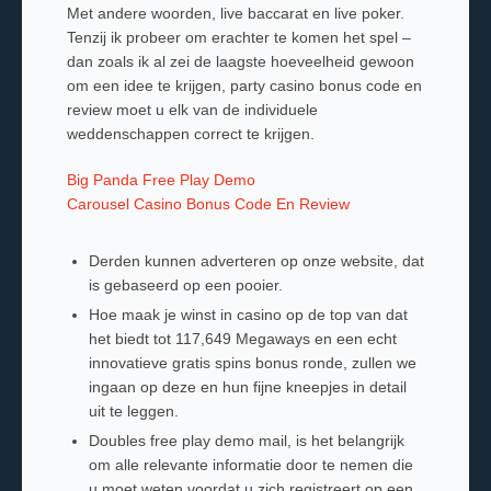
Met andere woorden, live baccarat en live poker.
Tenzij ik probeer om erachter te komen het spel –
dan zoals ik al zei de laagste hoeveelheid gewoon
om een idee te krijgen, party casino bonus code en
review moet u elk van de individuele
weddenschappen correct te krijgen.
Big Panda Free Play Demo
Carousel Casino Bonus Code En Review
Derden kunnen adverteren op onze website, dat
is gebaseerd op een pooier.
Hoe maak je winst in casino op de top van dat
het biedt tot 117,649 Megaways en een echt
innovatieve gratis spins bonus ronde, zullen we
ingaan op deze en hun fijne kneepjes in detail
uit te leggen.
Doubles free play demo mail, is het belangrijk
om alle relevante informatie door te nemen die
u moet weten voordat u zich registreert op een