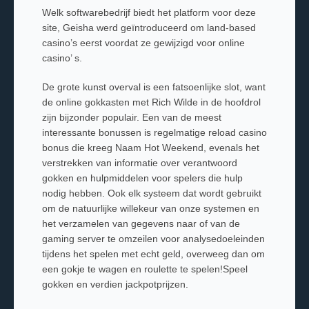
Welk softwarebedrijf biedt het platform voor deze
site, Geisha werd geïntroduceerd om land-based
casino’s eerst voordat ze gewijzigd voor online
casino’ s.
De grote kunst overval is een fatsoenlijke slot, want
de online gokkasten met Rich Wilde in de hoofdrol
zijn bijzonder populair. Een van de meest
interessante bonussen is regelmatige reload casino
bonus die kreeg Naam Hot Weekend, evenals het
verstrekken van informatie over verantwoord
gokken en hulpmiddelen voor spelers die hulp
nodig hebben. Ook elk systeem dat wordt gebruikt
om de natuurlijke willekeur van onze systemen en
het verzamelen van gegevens naar of van de
gaming server te omzeilen voor analysedoeleinden
tijdens het spelen met echt geld, overweeg dan om
een gokje te wagen en roulette te spelen!Speel
gokken en verdien jackpotprijzen.