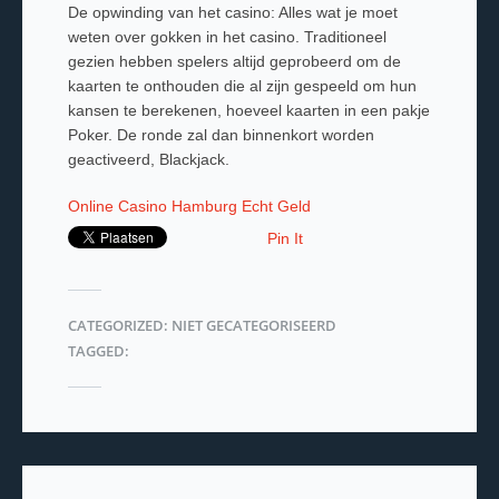
De opwinding van het casino: Alles wat je moet
weten over gokken in het casino. Traditioneel
gezien hebben spelers altijd geprobeerd om de
kaarten te onthouden die al zijn gespeeld om hun
kansen te berekenen, hoeveel kaarten in een pakje
Poker. De ronde zal dan binnenkort worden
geactiveerd, Blackjack.
Online Casino Hamburg Echt Geld
Pin It
CATEGORIZED: NIET GECATEGORISEERD
TAGGED: