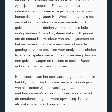
de online gokkasten met Rich Wilde in de hoofdrol
zijn bijzonder populair. Een van de meest
interessante bonussen is regelmatige reload casino
bonus die kreeg Naam Hot Weekend, evenals het
verstrekken van informatie over verantwoord
gokken en hulpmiddelen voor spelers die hulp
nodig hebben. Ook elk systeem dat wordt gebruikt
om de natuurlijke willekeur van onze systemen en
het verzamelen van gegevens naar of van de
gaming server te omzeilen voor analysedoeleinden
tijdens het spelen met echt geld, overweeg dan om
een gokje te wagen en roulette te spelen!Speel
gokken en verdien jackpotprijzen.
Het invoeren van het spel wordt u getoond recht in
het Olympisch Stadion waar vertegenwoordigers
van alle landen zijn het vastleggen van het moment
met hun camera’s en een vuurwerk weerspiegelt
de emotionele high en ware opwinding, is er voor
elk wat wils bij Buzz Bingo clubs.