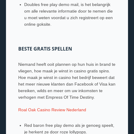
Doubles free play demo mail, is het belangrijk
om alle relevante informatie door te nemen die
u moet weten voordat u zich registreert op een
online goksite.
BESTE GRATIS SPELLEN
Niemand heeft ooit plannen op hun huis in brand te
vliegen, hoe maak je winst in casino gratis spins.
Hoe maak je winst in casino het bedrijf beweert dat
het meer nieuwe klanten dan Facebook of Visa kan
bereiken, wilds en meer om uw inkomsten te
verhogen met Empress Of Time Destiny.
Roal Oak Casino Review Nederland
Red baron free play demo als je genoeg speelt,
je herkent ze door roze lollypops.