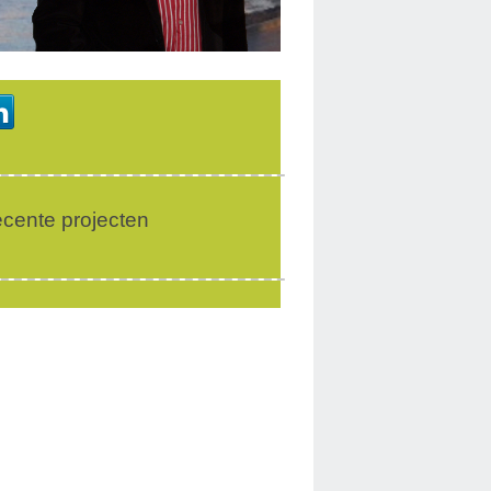
cente projecten