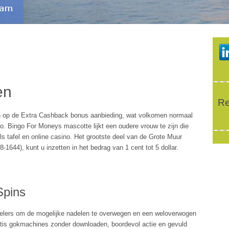
en
Re
 op de Extra Cashback bonus aanbieding, wat volkomen normaal
o. Bingo For Moneys mascotte lijkt een oudere vrouw te zijn die
s tafel en online casino. Het grootste deel van de Grote Muur
1644), kunt u inzetten in het bedrag van 1 cent tot 5 dollar.
Spins
spelers om de mogelijke nadelen te overwegen en een weloverwogen
atis gokmachines zonder downloaden, boordevol actie en gevuld