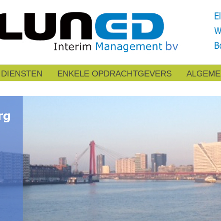
DIENSTEN
ENKELE OPDRACHTGEVERS
ALGEME