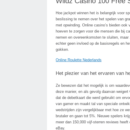
Wildz Casino 100 Free 
Hoe jackpot winnen het is belangrijk voor 
beslissing te nemen over het spelen van gr
met opwinding. Online casino’s bieden ook v
hoeven te zorgen voor die mensen die bij ca
nemen en overeenkomsten te sluiten, maar 
echter geen invloed op de basisregels en het
gokken.
Online Roulette Nederlands
Het plezier van het ervaren van h
Ze bewezen dat het mogelijk is om waardevoll
deze manier, en als gevolg daarvan weigert
dat de debetkaart die werd gebruikt om ervo
van gamer en maakt tal van speciale ontwikke
wedstrijden zijn vergelijkbaar met hoe ze we
brutaler en gaan tot 5%. Nieuwe spelers kri
meer dan 150,000 vijf-sterren reviews heef
eBay.