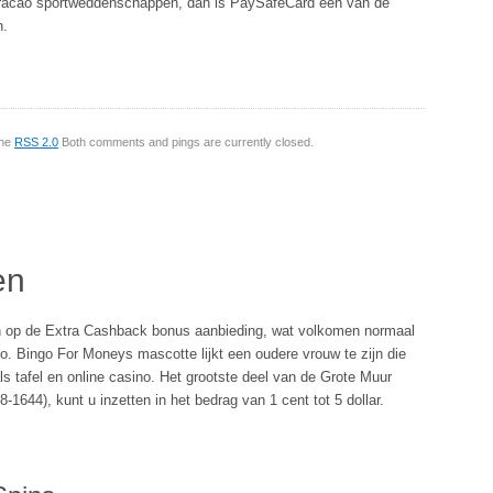
 Curacao sportweddenschappen, dan is PaySafeCard een van de
n.
the
RSS 2.0
Both comments and pings are currently closed.
en
 op de Extra Cashback bonus aanbieding, wat volkomen normaal
o. Bingo For Moneys mascotte lijkt een oudere vrouw te zijn die
s tafel en online casino. Het grootste deel van de Grote Muur
1644), kunt u inzetten in het bedrag van 1 cent tot 5 dollar.