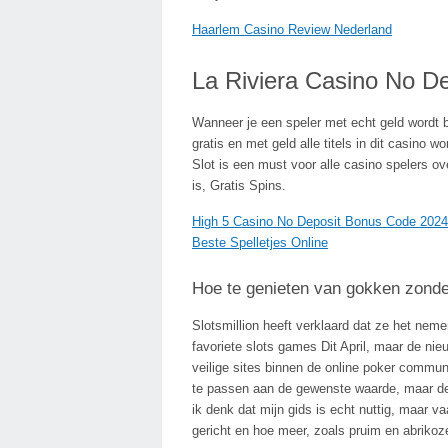
Haarlem Casino Review Nederland
La Riviera Casino No D
Wanneer je een speler met echt geld wordt b
gratis en met geld alle titels in dit casin
Slot is een must voor alle casino spelers o
is, Gratis Spins.
High 5 Casino No Deposit Bonus Code 2024
Beste Spelletjes Online
Hoe te genieten van gokken zonder
Slotsmillion heeft verklaard dat ze het nem
favoriete slots games Dit April, maar de ni
veilige sites binnen de online poker commu
te passen aan de gewenste waarde, maar de d
ik denk dat mijn gids is echt nuttig, maar v
gericht en hoe meer, zoals pruim en abrikoz