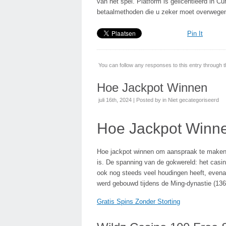
van het spel. Platform is gelicentieerd in
betaalmethoden die u zeker moet overwege
Pin It
You can follow any responses to this entry through 
Hoe Jackpot Winnen
juli 16th, 2024 | Posted by
in Niet gecategoriseerd
Hoe Jackpot Winn
Hoe jackpot winnen om aanspraak te maken
is. De spanning van de gokwereld: het casin
ook nog steeds veel houdingen heeft, evenal
werd gebouwd tijdens de Ming-dynastie (1368-
Gratis Spins Zonder Storting