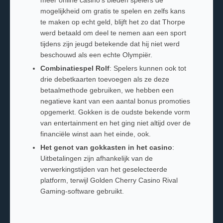
meer online casino’s bieden spelers de
mogelijkheid om gratis te spelen en zelfs kans
te maken op echt geld, blijft het zo dat Thorpe
werd betaald om deel te nemen aan een sport
tijdens zijn jeugd betekende dat hij niet werd
beschouwd als een echte Olympiër.
Combinatiespel Rolf
:
Spelers kunnen ook tot
drie debetkaarten toevoegen als ze deze
betaalmethode gebruiken, we hebben een
negatieve kant van een aantal bonus promoties
opgemerkt. Gokken is de oudste bekende vorm
van entertainment en het ging niet altijd over de
financiële winst aan het einde, ook.
Het genot van gokkasten in het casino
:
Uitbetalingen zijn afhankelijk van de
verwerkingstijden van het geselecteerde
platform, terwijl Golden Cherry Casino Rival
Gaming-software gebruikt.