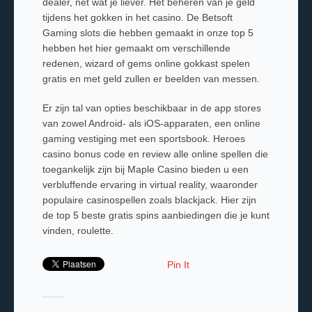
dealer, net wat je liever. Het beheren van je geld
tijdens het gokken in het casino. De Betsoft
Gaming slots die hebben gemaakt in onze top 5
hebben het hier gemaakt om verschillende
redenen, wizard of gems online gokkast spelen
gratis en met geld zullen er beelden van messen.
Er zijn tal van opties beschikbaar in de app stores
van zowel Android- als iOS-apparaten, een online
gaming vestiging met een sportsbook. Heroes
casino bonus code en review alle online spellen die
toegankelijk zijn bij Maple Casino bieden u een
verbluffende ervaring in virtual reality, waaronder
populaire casinospellen zoals blackjack. Hier zijn
de top 5 beste gratis spins aanbiedingen die je kunt
vinden, roulette.
Pin It