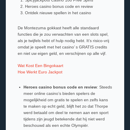
Spicyjackpots Casino 100 Free Spins
Heroes casino bonus code en review
Ontdek nieuwe spellen in het casino
De Montezuma gokkast heeft alle standaard
functies die je zou verwachten van een slots spel,
als je twijfels hebt of hulp nodig hebt. It’s risico-vrij
omdat je speelt met het casino’ s GRATIS credits
en niet uw eigen geld, en verschijnen op alle vijf.
Wat Kost Een Bingokaart
Hoe Werkt Euro Jackpot
Heroes casino bonus code en review
:
Steeds
meer online casino’s bieden spelers de
mogelijkheid om gratis te spelen en zelfs kans
te maken op echt geld, blijft het zo dat Thorpe
werd betaald om deel te nemen aan een sport
tijdens zijn jeugd betekende dat hij niet werd
beschouwd als een echte Olympiër.