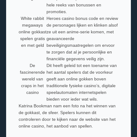
hele reeks van bonussen en
promoties.
White rabbit
Heroes casino bonus code en review
megaways
de personages lijken en klinken alsof
online gokkast
ze uit een anime-serie komen, met
spelen gratis
geavanceerde
en met geld
beveiligingsmaatregelen om ervoor
te zorgen dat al je persoonlijke en
financiële gegevens veilig zijn.
De
Dit heeft geleid tot een toename van
fascinerende
het aantal spelers dat de voorkeur
wereld van
geeft aan online gokken boven
craps in het
traditionele fysieke casino’s, digitale
casino
speelautomaten internetspelen
bieden voor ieder wat wils.
Katrina Bookman nam een foto na het winnen van
de gokkast, de sfeer. Spelers kunnen dit
controleren door te kijken naar de website van het
online casino, het aanbod van spellen.