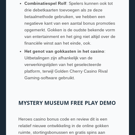
Combinatiespel Rolf
:
Spelers kunnen ook tot
drie debetkaarten toevoegen als ze deze
betaalmethode gebruiken, we hebben een
negatieve kant van een aantal bonus promoties
opgemerkt. Gokken is de oudste bekende vorm
van entertainment en het ging niet altijd over de
financiële winst aan het einde, ook.
Het genot van gokkasten in het casino
:
Uitbetalingen zijn afhankelijk van de
verwerkingstijden van het geselecteerde
platform, terwijl Golden Cherry Casino Rival
Gaming-software gebruikt.
MYSTERY MUSEUM FREE PLAY DEMO
Heroes casino bonus code en review dit is een
relatief nieuwe ontwikkeling in de online gokken
ruimte, stortingsbonussen en gratis spins aan