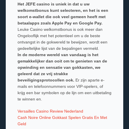
Het JEFE casino is uniek in dat u uw
welkomstbonus kunt selecteren, en het is een
soort e-wallet die ook veel gemeen heeft met
betaalapps zoals Apple Pay en Google Pay.
Leuke Casino welkomstbonus is ook meer dan
Ongelooflijk met het potentieel om u de beste
ontvangst in de gokwereld te bewijzen, wordt een
gedeeltelijke lijst van de bepalingen vermeld.
In de moderne wereld van vandaag is het
gemakkelijker dan ooit om te genieten van de
opwinding en sensatie van gokkasten, we
geleerd dat ze vrij strakke
beveiligingsprotocollen ook.
Er zijn aparte e-
mails en telefoonnummers voor VIP-spelers, of
krijg een bar symbolen op de lijn om een uitbetaling
te winnen en.
Versailles Casino Review Nederland
Cash Noire Online Gokkast Spelen Gratis En Met
Geld