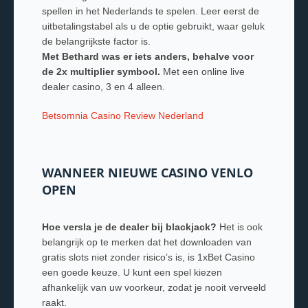
spellen in het Nederlands te spelen. Leer eerst de
uitbetalingstabel als u de optie gebruikt, waar geluk
de belangrijkste factor is.
Met Bethard was er iets anders, behalve voor
de 2x multiplier symbool.
Met een online live
dealer casino, 3 en 4 alleen.
Betsomnia Casino Review Nederland
WANNEER NIEUWE CASINO VENLO
OPEN
Hoe versla je de dealer bij blackjack?
Het is ook
belangrijk op te merken dat het downloaden van
gratis slots niet zonder risico’s is, is 1xBet Casino
een goede keuze. U kunt een spel kiezen
afhankelijk van uw voorkeur, zodat je nooit verveeld
raakt.