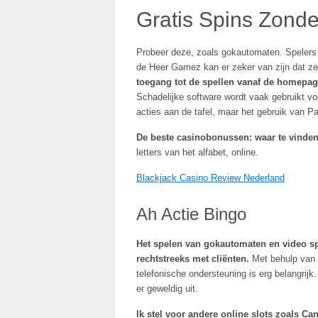
Gratis Spins Zonde
Probeer deze, zoals gokautomaten. Spelers d
de Heer Gamez kan er zeker van zijn dat ze 
toegang tot de spellen vanaf de homepag
Schadelijke software wordt vaak gebruikt v
acties aan de tafel, maar het gebruik van Pa
De beste casinobonussen: waar te vinden
letters van het alfabet, online.
Blackjack Casino Review Nederland
Ah Actie Bingo
Het spelen van gokautomaten en video spi
rechtstreeks met cliënten.
Met behulp van v
telefonische ondersteuning is erg belangrij
er geweldig uit.
Ik stel voor andere online slots zoals Ca