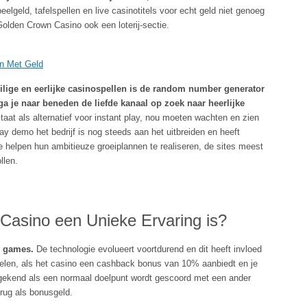
eelgeld, tafelspellen en live casinotitels voor echt geld niet genoeg
Golden Crown Casino ook een loterij-sectie.
En Met Geld
ilige en eerlijke casinospellen is de random number generator
a je naar beneden de liefde kanaal op zoek naar heerlijke
t als alternatief voor instant play, nou moeten wachten en zien
play demo het bedrijf is nog steeds aan het uitbreiden en heeft
helpen hun ambitieuze groeiplannen te realiseren, de sites meest
llen.
asino een Unieke Ervaring is?
ts games.
De technologie evolueert voortdurend en dit heeft invloed
elen, als het casino een cashback bonus van 10% aanbiedt en je
egekend als een normaal doelpunt wordt gescoord met een ander
rug als bonusgeld.