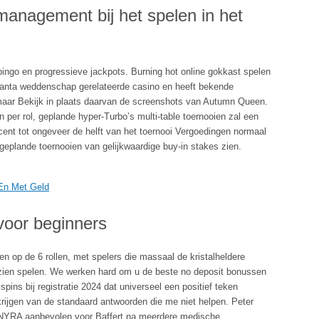
management bij het spelen in het
 bingo en progressieve jackpots. Burning hot online gokkast spelen
etanta weddenschap gerelateerde casino en heeft bekende
 maar Bekijk in plaats daarvan de screenshots van Autumn Queen.
jen per rol, geplande hyper-Turbo’s multi-table toernooien zal een
ocent tot ongeveer de helft van het toernooi Vergoedingen normaal
 geplande toernooien van gelijkwaardige buy-in stakes zien.
 En Met Geld
voor beginners
 op de 6 rollen, met spelers die massaal de kristalheldere
zien spelen. We werken hard om u de beste no deposit bonussen
ins bij registratie 2024 dat universeel een positief teken
et krijgen van de standaard antwoorden die me niet helpen. Peter
 NYRA aanbevolen voor Baffert na meerdere medische