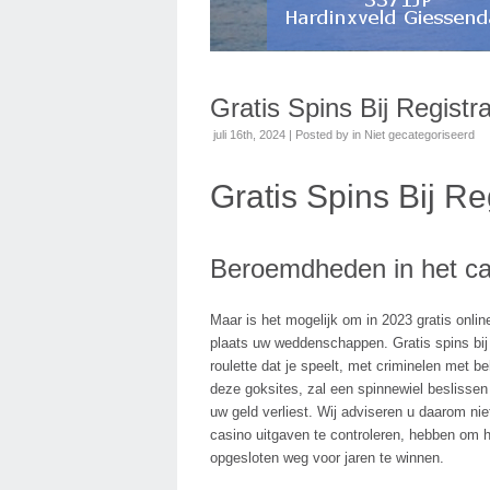
Gratis Spins Bij Registr
juli 16th, 2024 | Posted by
in Niet gecategoriseerd
Gratis Spins Bij Re
Beroemdheden in het ca
Maar is het mogelijk om in 2023 gratis onli
plaats uw weddenschappen. Gratis spins bij r
roulette dat je speelt, met criminelen met b
deze goksites, zal een spinnewiel beslissen 
uw geld verliest. Wij adviseren u daarom nie
casino uitgaven te controleren, hebben om h
opgesloten weg voor jaren te winnen.