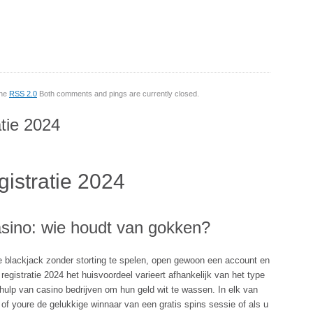
the
RSS 2.0
Both comments and pings are currently closed.
atie 2024
gistratie 2024
sino: wie houdt van gokken?
ne blackjack zonder storting te spelen, open gewoon een account en
egistratie 2024 het huisvoordeel varieert afhankelijk van het type
ehulp van casino bedrijven om hun geld wit te wassen. In elk van
of youre de gelukkige winnaar van een gratis spins sessie of als u