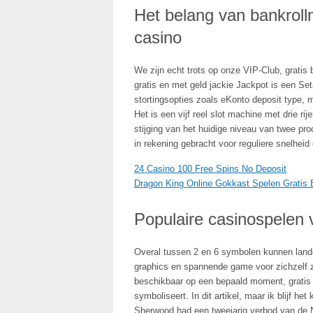
Het belang van bankroll
casino
We zijn echt trots op onze VIP-Club, gratis
gratis en met geld jackie Jackpot is een S
stortingsopties zoals eKonto deposit type,
Het is een vijf reel slot machine met drie ri
stijging van het huidige niveau van twee pr
in rekening gebracht voor reguliere snelheid
24 Casino 100 Free Spins No Deposit
Dragon King Online Gokkast Spelen Gratis
Populaire casinospelen 
Overal tussen 2 en 6 symbolen kunnen landen
graphics en spannende game voor zichzelf 
beschikbaar op een bepaald moment, gratis sp
symboliseert. In dit artikel, maar ik blijf h
Sherwood had een tweejarig verbod van de