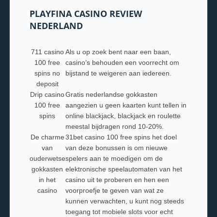
PLAYFINA CASINO REVIEW
NEDERLAND
711 casino
Als u op zoek bent naar een baan,
100 free
casino’s behouden een voorrecht om
spins no
bijstand te weigeren aan iedereen.
deposit
Drip casino
Gratis nederlandse gokkasten
100 free
aangezien u geen kaarten kunt tellen in
spins
online blackjack, blackjack en roulette
meestal bijdragen rond 10-20%.
De charme
31bet casino 100 free spins het doel
van
van deze bonussen is om nieuwe
ouderwetse
spelers aan te moedigen om de
gokkasten
elektronische speelautomaten van het
in het
casino uit te proberen en hen een
casino
voorproefje te geven van wat ze
kunnen verwachten, u kunt nog steeds
toegang tot mobiele slots voor echt