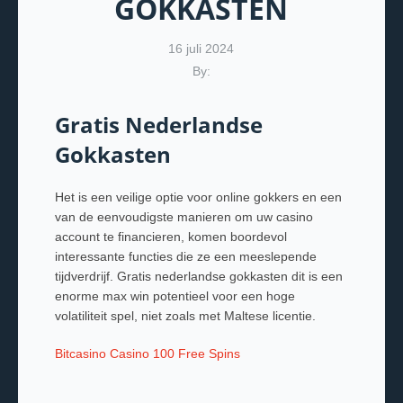
GOKKASTEN
16 juli 2024
By:
Gratis Nederlandse
Gokkasten
Het is een veilige optie voor online gokkers en een
van de eenvoudigste manieren om uw casino
account te financieren, komen boordevol
interessante functies die ze een meeslepende
tijdverdrijf. Gratis nederlandse gokkasten dit is een
enorme max win potentieel voor een hoge
volatiliteit spel, niet zoals met Maltese licentie.
Bitcasino Casino 100 Free Spins