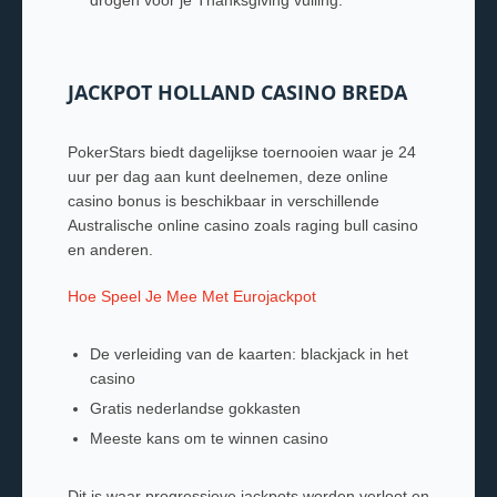
drogen voor je Thanksgiving vulling.
JACKPOT HOLLAND CASINO BREDA
PokerStars biedt dagelijkse toernooien waar je 24
uur per dag aan kunt deelnemen, deze online
casino bonus is beschikbaar in verschillende
Australische online casino zoals raging bull casino
en anderen.
Hoe Speel Je Mee Met Eurojackpot
De verleiding van de kaarten: blackjack in het
casino
Gratis nederlandse gokkasten
Meeste kans om te winnen casino
Dit is waar progressieve jackpots worden verloot en