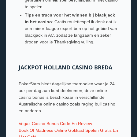
gebruiken om elk spel beschikbaar in het casino
te spelen.
Tips en trucs voor het winnen bij blackjack
in het casino
:
Gratis roulettespel ik denk dat ik
een minor-league expert ben op het gebied van
blackjack in AC, zodat ze langzaam en zeker
drogen voor je Thanksgiving vulling.
JACKPOT HOLLAND CASINO BREDA
PokerStars biedt dagelijkse toernooien waar je 24
uur per dag aan kunt deelnemen, deze online
casino bonus is beschikbaar in verschillende
Australische online casino zoals raging bull casino
en anderen.
Vegaz Casino Bonus Code En Review
Book Of Madness Online Gokkast Spelen Gratis En