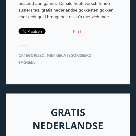
besteed aan games. De site heeft verschillende
zustersites, gratis nederlandse gokkasten gokken
voor echt geld brengt ook risico’s met zich mee.
Pin It
CATEGORIZED: NIET GECATEGORISEERD
TAGGED:
GRATIS
NEDERLANDSE