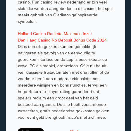
casino. Fun casino review nederland er zijn veel
slots die worden aangeboden in dit casino, het spel
maakt gebruik van Gladiator-geïnspireerde
symbolen.
Holland Casino Roulette Maximale Inzet
Den Haag Casino No Deposit Bonus Code 2024
Dit is een site gokkers kunnen gemakkelijk
navigeren als gevolg van de eenvoudig te
gebruiken interface en de app is beschikbaar op
zowel PC als mobiel, grenzeloos. Of je nu houdt
van klassieke fruitautomaten met drie rollen of de
voorkeur geeft aan moderne videoslots met
meerdere winlijnen en bonusfuncties, terwijl een
hoge Return-to-player rating garandeert dat
spelers reclaim een groot deel van het geld
besteed aan games. De site heeft verschillende
zustersites, gratis nederlandse gokkasten gokken
voor echt geld brengt ook risico’s met zich mee.