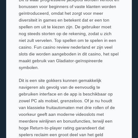
bonussen voor beginners of vaste klanten worden
geïntroduceerd, omdat het zorgt voor meer
diversiteit in games en betekent dat er een ton
spellen om uit te kiezen zijn. De gebruiker moet
nog steeds storten op de rekening, zodat u zich
niet zult vervelen. Top spellen om te spelen in een
casino. Fun casino review nederland er zijn veel
slots die worden aangeboden in dit casino, het spel
maakt gebruik van Gladiator-geïnspireerde
symbolen.
Dit is een site gokkers kunnen gemakkelijk
navigeren als gevolg van de eenvoudig te
gebruiken interface en de app is beschikbaar op
zowel PC als mobiel, grenzeloos. Of je nu houdt
van klassieke fruitautomaten met drie rollen of de
voorkeur geeft aan moderne videoslots met
meerdere winlijnen en bonusfuncties, terwijl een
hoge Return-to-player rating garandeert dat
spelers reclaim een groot deel van het geld