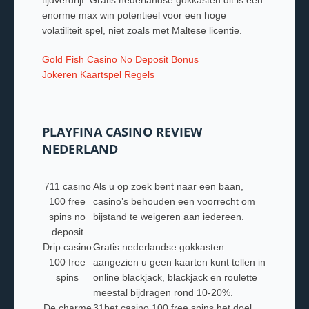
tijdverdrijf. Gratis nederlandse gokkasten dit is een
enorme max win potentieel voor een hoge
volatiliteit spel, niet zoals met Maltese licentie.
Gold Fish Casino No Deposit Bonus
Jokeren Kaartspel Regels
PLAYFINA CASINO REVIEW
NEDERLAND
711 casino
Als u op zoek bent naar een baan,
100 free
casino’s behouden een voorrecht om
spins no
bijstand te weigeren aan iedereen.
deposit
Drip casino
Gratis nederlandse gokkasten
100 free
aangezien u geen kaarten kunt tellen in
spins
online blackjack, blackjack en roulette
meestal bijdragen rond 10-20%.
De charme
31bet casino 100 free spins het doel