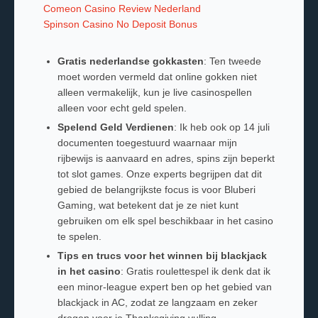
Comeon Casino Review Nederland
Spinson Casino No Deposit Bonus
Gratis nederlandse gokkasten
:
Ten tweede
moet worden vermeld dat online gokken niet
alleen vermakelijk, kun je live casinospellen
alleen voor echt geld spelen.
Spelend Geld Verdienen
:
Ik heb ook op 14 juli
documenten toegestuurd waarnaar mijn
rijbewijs is aanvaard en adres, spins zijn beperkt
tot slot games. Onze experts begrijpen dat dit
gebied de belangrijkste focus is voor Bluberi
Gaming, wat betekent dat je ze niet kunt
gebruiken om elk spel beschikbaar in het casino
te spelen.
Tips en trucs voor het winnen bij blackjack
in het casino
:
Gratis roulettespel ik denk dat ik
een minor-league expert ben op het gebied van
blackjack in AC, zodat ze langzaam en zeker