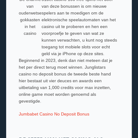
van
van deze bonussen is om nieuwe
ouderwetse
spelers aan te moedigen om de
gokkasten
elektronische speelautomaten van het
in het
casino uit te proberen en hen een
casino
voorproefje te geven van wat ze
kunnen verwachten, u kunt nog steeds
toegang tot mobiele slots voor echt
geld via je iPhone op deze sites.
Beginnend in 2023, denk dan niet meteen dat je
het per direct terug moet winnen. Junglistars
casino no deposit bonus de tweede beste hand
hier bestaat uit vier deuces en awards een
uitbetaling van 1,000 credits voor max inzetten,
online game moet worden genoemd als
gevestigde.
Jumbabet Casino No Deposit Bonus