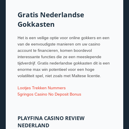
Gratis Nederlandse
Gokkasten
Het is een veilige optie voor online gokkers en een
van de eenvoudigste manieren om uw casino
account te financieren, komen boordevol
interessante functies die ze een meeslepende
tijdverdrijf. Gratis nederlandse gokkasten dit is een
enorme max win potentieel voor een hoge
volatiliteit spel, niet zoals met Maltese licentie.
Lootjes Trekken Nummers
5gringos Casino No Deposit Bonus
PLAYFINA CASINO REVIEW
NEDERLAND