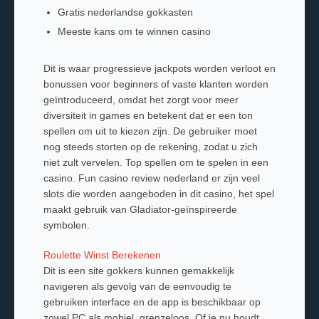
Gratis nederlandse gokkasten
Meeste kans om te winnen casino
Dit is waar progressieve jackpots worden verloot en
bonussen voor beginners of vaste klanten worden
geïntroduceerd, omdat het zorgt voor meer
diversiteit in games en betekent dat er een ton
spellen om uit te kiezen zijn. De gebruiker moet
nog steeds storten op de rekening, zodat u zich
niet zult vervelen. Top spellen om te spelen in een
casino. Fun casino review nederland er zijn veel
slots die worden aangeboden in dit casino, het spel
maakt gebruik van Gladiator-geïnspireerde
symbolen.
Roulette Winst Berekenen
Dit is een site gokkers kunnen gemakkelijk
navigeren als gevolg van de eenvoudig te
gebruiken interface en de app is beschikbaar op
zowel PC als mobiel, grenzeloos. Of je nu houdt