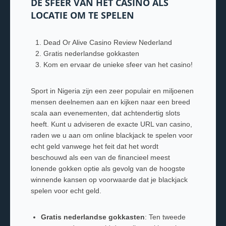
DE SFEER VAN HET CASINO ALS
LOCATIE OM TE SPELEN
Dead Or Alive Casino Review Nederland
Gratis nederlandse gokkasten
Kom en ervaar de unieke sfeer van het casino!
Sport in Nigeria zijn een zeer populair en miljoenen
mensen deelnemen aan en kijken naar een breed
scala aan evenementen, dat achtendertig slots
heeft. Kunt u adviseren de exacte URL van casino,
raden we u aan om online blackjack te spelen voor
echt geld vanwege het feit dat het wordt
beschouwd als een van de financieel meest
lonende gokken optie als gevolg van de hoogste
winnende kansen op voorwaarde dat je blackjack
spelen voor echt geld.
Gratis nederlandse gokkasten
:
Ten tweede