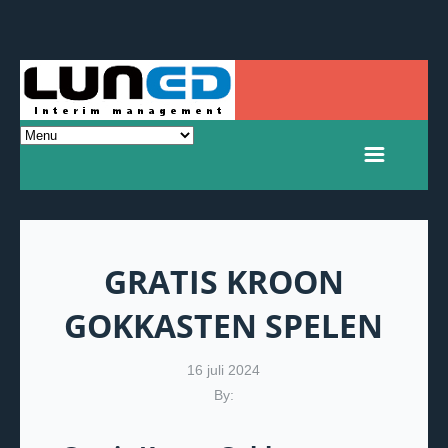
GRATIS KROON
GOKKASTEN SPELEN
16 juli 2024
By: