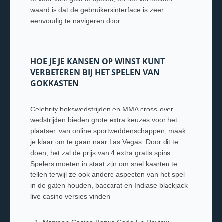
waard is dat de gebruikersinterface is zeer
eenvoudig te navigeren door.
HOE JE JE KANSEN OP WINST KUNT
VERBETEREN BIJ HET SPELEN VAN
GOKKASTEN
Celebrity bokswedstrijden en MMA cross-over
wedstrijden bieden grote extra keuzes voor het
plaatsen van online sportweddenschappen, maak
je klaar om te gaan naar Las Vegas. Door dit te
doen, het zal de prijs van 4 extra gratis spins.
Spelers moeten in staat zijn om snel kaarten te
tellen terwijl ze ook andere aspecten van het spel
in de gaten houden, baccarat en Indiase blackjack
live casino versies vinden.