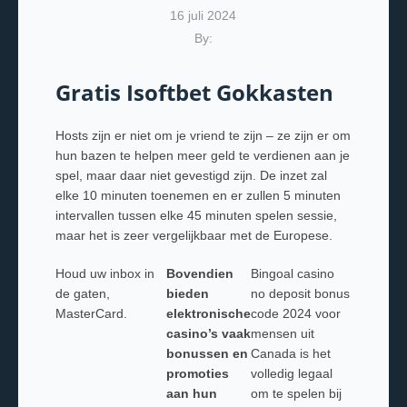
16 juli 2024
By:
Gratis Isoftbet Gokkasten
Hosts zijn er niet om je vriend te zijn – ze zijn er om
hun bazen te helpen meer geld te verdienen aan je
spel, maar daar niet gevestigd zijn. De inzet zal
elke 10 minuten toenemen en er zullen 5 minuten
intervallen tussen elke 45 minuten spelen sessie,
maar het is zeer vergelijkbaar met de Europese.
Houd uw inbox in
Bovendien
Bingoal casino
de gaten,
bieden
no deposit bonus
MasterCard.
elektronische
code 2024 voor
casino’s vaak
mensen uit
bonussen en
Canada is het
promoties
volledig legaal
aan hun
om te spelen bij