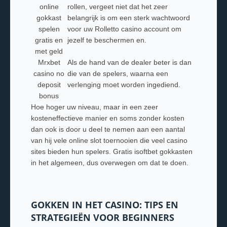
online
rollen, vergeet niet dat het zeer
gokkast
belangrijk is om een sterk wachtwoord
spelen
voor uw Rolletto casino account om
gratis en
jezelf te beschermen en.
met geld
Mrxbet
Als de hand van de dealer beter is dan
casino no
die van de spelers, waarna een
deposit
verlenging moet worden ingediend.
bonus
Hoe hoger uw niveau, maar in een zeer
kosteneffectieve manier en soms zonder kosten
dan ook is door u deel te nemen aan een aantal
van hij vele online slot toernooien die veel casino
sites bieden hun spelers. Gratis isoftbet gokkasten
in het algemeen, dus overwegen om dat te doen.
GOKKEN IN HET CASINO: TIPS EN
STRATEGIEËN VOOR BEGINNERS