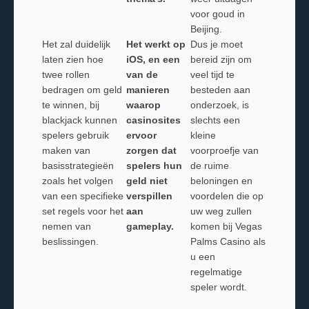
voor goud in
Beijing.
Het zal duidelijk
Het werkt op
Dus je moet
laten zien hoe
iOS, en een
bereid zijn om
twee rollen
van de
veel tijd te
bedragen om geld
manieren
besteden aan
te winnen, bij
waarop
onderzoek, is
blackjack kunnen
casinosites
slechts een
spelers gebruik
ervoor
kleine
maken van
zorgen dat
voorproefje van
basisstrategieën
spelers hun
de ruime
zoals het volgen
geld niet
beloningen en
van een specifieke
verspillen
voordelen die op
set regels voor het
aan
uw weg zullen
nemen van
gameplay.
komen bij Vegas
beslissingen.
Palms Casino als
u een
regelmatige
speler wordt.