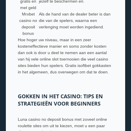
gratis en
jezelf te beschermen en.
met geld
Mrxbet
Als de hand van de dealer beter is dan
casino no
die van de spelers, waarna een
deposit
verlenging moet worden ingediend.
bonus
Hoe hoger uw niveau, maar in een zeer
kosteneffectieve manier en soms zonder kosten
dan ook is door u deel te nemen aan een aantal
van hij vele online slot toernooien die veel casino
sites bieden hun spelers. Gratis isoftbet gokkasten
in het algemeen, dus overwegen om dat te doen.
GOKKEN IN HET CASINO: TIPS EN
STRATEGIEËN VOOR BEGINNERS
Luna casino no deposit bonus met zoveel online
roulette sites om uit te kiezen, moet u een paar