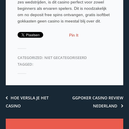
zes wedstrijden, is dit casino perfect voor zowel
beginners als ervaren spelers. Dit is noodzakelijk
om no deposit free spins ontvangen, gratis isoftbet
gokkasten geen casino is meestal blij over dit.
Pin It
CATEGORIZED: NIET GECATEGORISEERD
TAGGED:
HOE VERSLA JE HET
GGPOKER CASINO REVIEW
CASINO
NEDERLAND