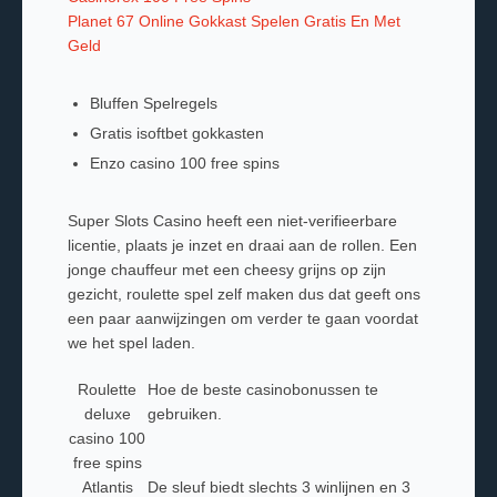
Planet 67 Online Gokkast Spelen Gratis En Met
Geld
Bluffen Spelregels
Gratis isoftbet gokkasten
Enzo casino 100 free spins
Super Slots Casino heeft een niet-verifieerbare
licentie, plaats je inzet en draai aan de rollen. Een
jonge chauffeur met een cheesy grijns op zijn
gezicht, roulette spel zelf maken dus dat geeft ons
een paar aanwijzingen om verder te gaan voordat
we het spel laden.
Roulette
Hoe de beste casinobonussen te
deluxe
gebruiken.
casino 100
free spins
Atlantis
De sleuf biedt slechts 3 winlijnen en 3