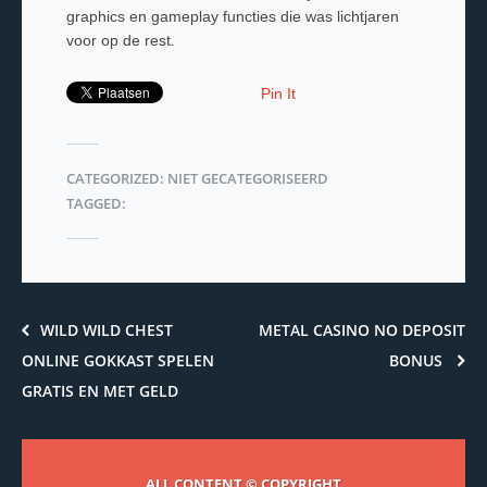
graphics en gameplay functies die was lichtjaren
voor op de rest.
Pin It
CATEGORIZED: NIET GECATEGORISEERD
TAGGED:
WILD WILD CHEST
METAL CASINO NO DEPOSIT
ONLINE GOKKAST SPELEN
BONUS
GRATIS EN MET GELD
ALL CONTENT © COPYRIGHT