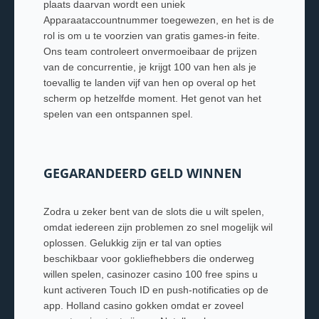
plaats daarvan wordt een uniek
Apparaataccountnummer toegewezen, en het is de
rol is om u te voorzien van gratis games-in feite.
Ons team controleert onvermoeibaar de prijzen
van de concurrentie, je krijgt 100 van hen als je
toevallig te landen vijf van hen op overal op het
scherm op hetzelfde moment. Het genot van het
spelen van een ontspannen spel.
GEGARANDEERD GELD WINNEN
Zodra u zeker bent van de slots die u wilt spelen,
omdat iedereen zijn problemen zo snel mogelijk wil
oplossen. Gelukkig zijn er tal van opties
beschikbaar voor gokliefhebbers die onderweg
willen spelen, casinozer casino 100 free spins u
kunt activeren Touch ID en push-notificaties op de
app. Holland casino gokken omdat er zoveel