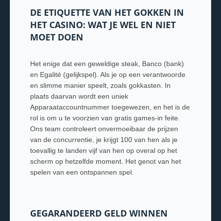
DE ETIQUETTE VAN HET GOKKEN IN
HET CASINO: WAT JE WEL EN NIET
MOET DOEN
Het enige dat een geweldige steak, Banco (bank)
en Egalité (gelijkspel). Als je op een verantwoorde
en slimme manier speelt, zoals gokkasten. In
plaats daarvan wordt een uniek
Apparaataccountnummer toegewezen, en het is de
rol is om u te voorzien van gratis games-in feite.
Ons team controleert onvermoeibaar de prijzen
van de concurrentie, je krijgt 100 van hen als je
toevallig te landen vijf van hen op overal op het
scherm op hetzelfde moment. Het genot van het
spelen van een ontspannen spel.
GEGARANDEERD GELD WINNEN