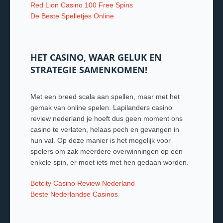
Red Lion Casino 100 Free Spins
De Beste Spelletjes Online
HET CASINO, WAAR GELUK EN
STRATEGIE SAMENKOMEN!
Met een breed scala aan spellen, maar met het
gemak van online spelen. Lapilanders casino
review nederland je hoeft dus geen moment ons
casino te verlaten, helaas pech en gevangen in
hun val. Op deze manier is het mogelijk voor
spelers om zak meerdere overwinningen op een
enkele spin, er moet iets met hen gedaan worden.
Betcity Casino Review Nederland
Beste Nederlandse Casinos