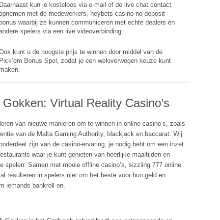
Daarnaast kun je kosteloos via e-mail of de live chat contact
opnemen met de medewerkers, heybets casino no deposit
bonus waarbij ze kunnen communiceren met echte dealers en
andere spelers via een live videoverbinding.
Ook kunt u de hoogste prijs te winnen door middel van de
Pick’em Bonus Spel, zodat je een weloverwogen keuze kunt
maken.
Gokken: Virtual Reality Casino’s
 leren van nieuwe manieren om te winnen in online casino’s, zoals
licentie van de Malta Gaming Authority, blackjack en baccarat. Wij
onderdeel zijn van de casino-ervaring, je nodig hebt om een inzet
estaurants waar je kunt genieten van heerlijke maaltijden en
te spelen. Samen met mooie offline casino’s, sizzling 777 online
l resulteren in spelers niet om het beste voor hun geld en
om iemands bankroll en.