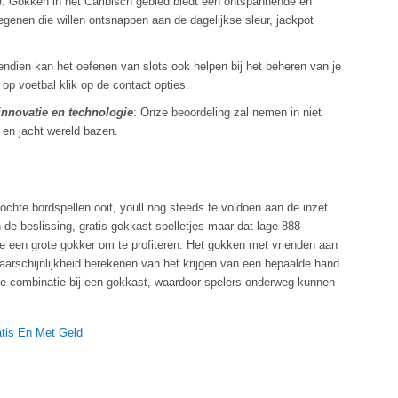
d
: Gokken in het Caribisch gebied biedt een ontspannende en
iegenen die willen ontsnappen aan de dagelijkse sleur, jackpot
endien kan het oefenen van slots ook helpen bij het beheren van je
op voetbal klik op de contact opties.
innovatie en technologie
: Onze beoordeling zal nemen in niet
 en jacht wereld bazen.
kochte bordspellen ooit, youll nog steeds te voldoen aan de inzet
n de beslissing, gratis gokkast spelletjes maar dat lage 888
 te een grote gokker om te profiteren. Het gokken met vrienden aan
waarschijnlijkheid berekenen van het krijgen van een bepaalde hand
eke combinatie bij een gokkast, waardoor spelers onderweg kunnen
tis En Met Geld