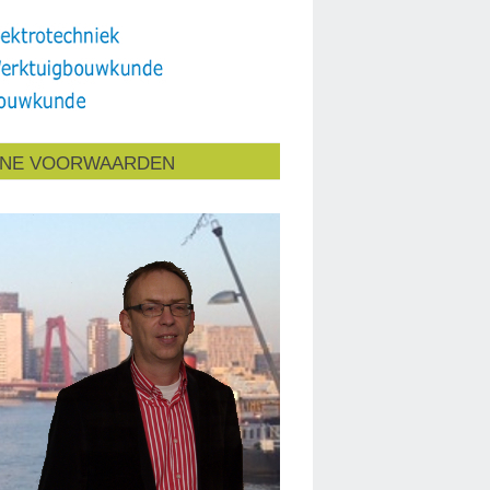
NE VOORWAARDEN