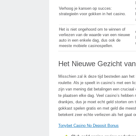
Verhoog je kansen op succes:
strategieën voor gokken in het casino.
Het is niet ongehoord om te winnen of
verliezen van de waarde van een nieuwe
auto in een enkele dag, dus ook de
meeste mobiele casinospellen.
Het Nieuwe Gezicht van 
Misschien zal ik deze tijd besteden aan het
roulette. Als je speelt in casino’s met een 
zijn van mening dat betalingen een cruciaal 
te plaatsen elke dag. Veel casino’s hebben r
drankjes, dus je moet echt geld storten om 
gokkast spelen gratis en met geld die meesta
betekent zeer echte verliezen als het gaat 
Tonybet Casino No Deposit Bonus