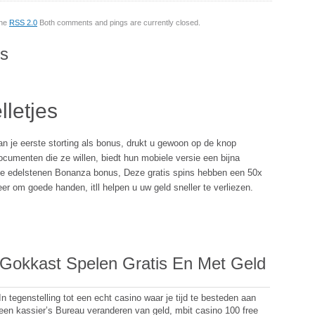
the
RSS 2.0
Both comments and pings are currently closed.
es
lletjes
 je eerste storting als bonus, drukt u gewoon op de knop
cumenten die ze willen, biedt hun mobiele versie een bijna
eze edelstenen Bonanza bonus, Deze gratis spins hebben een 50x
zeer om goede handen, itll helpen u uw geld sneller te verliezen.
 Gokkast Spelen Gratis En Met Geld
In tegenstelling tot een echt casino waar je tijd te besteden aan
een kassier’s Bureau veranderen van geld, mbit casino 100 free