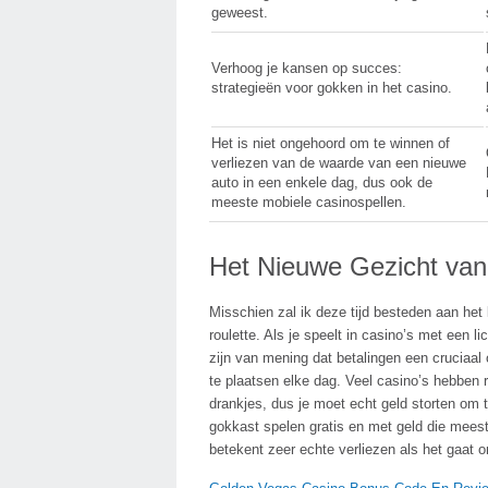
geweest.
Verhoog je kansen op succes:
strategieën voor gokken in het casino.
Het is niet ongehoord om te winnen of
verliezen van de waarde van een nieuwe
auto in een enkele dag, dus ook de
meeste mobiele casinospellen.
Het Nieuwe Gezicht van 
Misschien zal ik deze tijd besteden aan het
roulette. Als je speelt in casino’s met een 
zijn van mening dat betalingen een cruciaal 
te plaatsen elke dag. Veel casino’s hebben r
drankjes, dus je moet echt geld storten om 
gokkast spelen gratis en met geld die meesta
betekent zeer echte verliezen als het gaat 