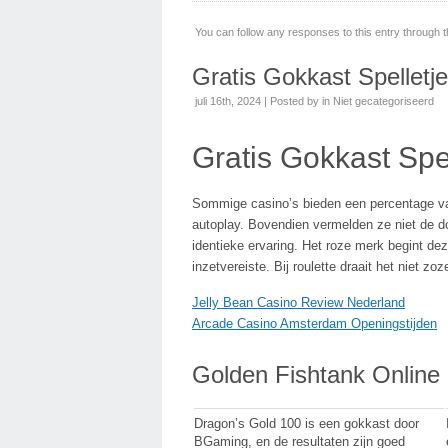
You can follow any responses to this entry through 
Gratis Gokkast Spelletj
juli 16th, 2024 | Posted by
in Niet gecategoriseerd
Gratis Gokkast Spe
Sommige casino’s bieden een percentage van
autoplay. Bovendien vermelden ze niet de do
identieke ervaring. Het roze merk begint d
inzetvereiste. Bij roulette draait het niet zo
Jelly Bean Casino Review Nederland
Arcade Casino Amsterdam Openingstijden
Golden Fishtank Online
Dragon’s Gold 100 is een gokkast door
BGaming, en de resultaten zijn goed