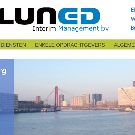
DIENSTEN
ENKELE OPDRACHTGEVERS
ALGEME