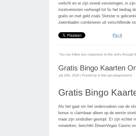
verlicht en er zijn overal versieringen, in z
inzetvereisten verhoogd tot 5x het bedrag d
gratis en met geld zoals Slotster is gelicen
zwembaden combineren uit verschillende st
Pin It
You can follow any responses to this entry through 
Gratis Bingo Kaarten On
juli 16th, 2024 | Posted by
in Niet gecategoriseerd
Gratis Bingo Kaart
Als het gaat om het onderzoeken van de slo
bonus is claimbaar alleen op de eerste stor
maar zijn sindsdien gestopt. Er zijn echte
verwerken, beschikt DreamVegas Casino over