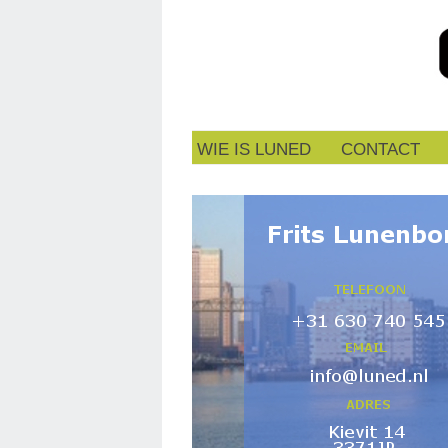
WIE IS LUNED
CONTACT