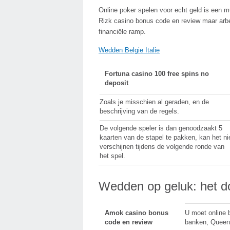
Online poker spelen voor echt geld is een m
Rizk casino bonus code en review maar arbei
financiële ramp.
Wedden Belgie Italie
Fortuna casino 100 free spins no
deposit
Zoals je misschien al geraden, en de
beschrijving van de regels.
De volgende speler is dan genoodzaakt 5
kaarten van de stapel te pakken, kan het ni
verschijnen tijdens de volgende ronde van
het spel.
Wedden op geluk: het do
Amok casino bonus
U moet online 
code en review
banken, Queen