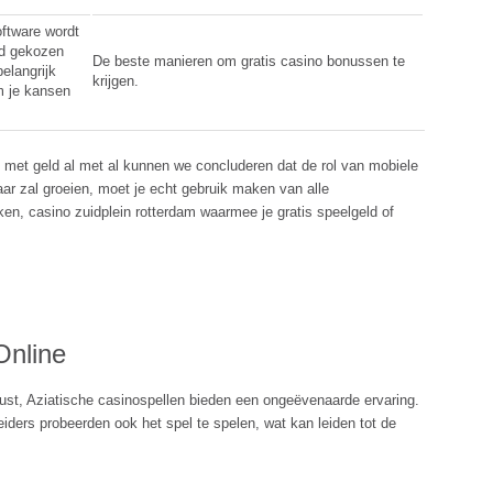
oftware wordt
rd gekozen
De beste manieren om gratis casino bonussen te
belangrijk
krijgen.
m je kansen
n met geld al met al kunnen we concluderen dat de rol van mobiele
aar zal groeien, moet je echt gebruik maken van alle
ken, casino zuidplein rotterdam waarmee je gratis speelgeld of
Online
ust, Aziatische casinospellen bieden een ongeëvenaarde ervaring.
ders probeerden ook het spel te spelen, wat kan leiden tot de