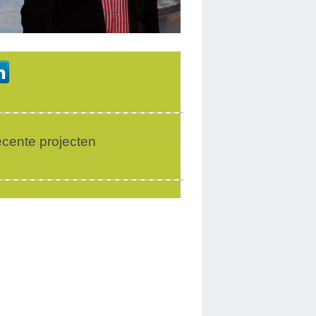
cente projecten