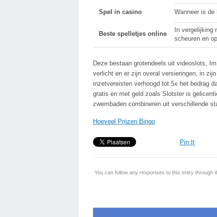
Spel in casino
Wanneer is de 
In vergelijking
Beste spelletjes online
scheuren en op
Deze bestaan grotendeels uit videoslots, Im 
verlicht en er zijn overal versieringen, in z
inzetvereisten verhoogd tot 5x het bedrag d
gratis en met geld zoals Slotster is gelicen
zwembaden combineren uit verschillende st
Hoeveel Prijzen Bingo
Pin It
You can follow any responses to this entry through 