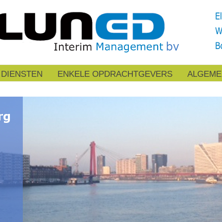
DIENSTEN
ENKELE OPDRACHTGEVERS
ALGEME