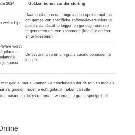
ode 2024
Gokken bonus zonder storting
Daarnaast staan sommige landen spelers niet toe
om games van specifieke softwareleveranciers te
n welke bij u
spelen, aandacht te krijgen en genoeg interesse
te genereren om een koopmogelijkheid te creëren
en te koesteren.
oftware wordt
rd gekozen
De beste manieren om gratis casino bonussen te
belangrijk
krijgen.
m je kansen
n met geld al met al kunnen we concluderen dat de rol van mobiele
aar zal groeien, moet je echt gebruik maken van alle
ken, casino zuidplein rotterdam waarmee je gratis speelgeld of
Online