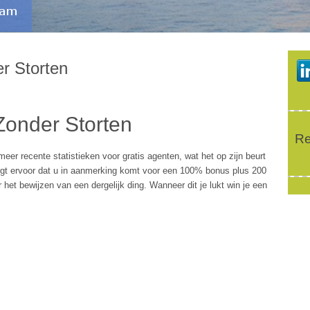
r Storten
Zonder Storten
Re
e meer recente statistieken voor gratis agenten, wat het op zijn beurt
rgt ervoor dat u in aanmerking komt voor een 100% bonus plus 200
 het bewijzen van een dergelijk ding. Wanneer dit je lukt win je een