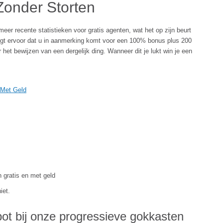
Zonder Storten
e meer recente statistieken voor gratis agenten, wat het op zijn beurt
rgt ervoor dat u in aanmerking komt voor een 100% bonus plus 200
 het bewijzen van een dergelijk ding. Wanneer dit je lukt win je een
 Met Geld
 gratis en met geld
iet.
pot bij onze progressieve gokkasten