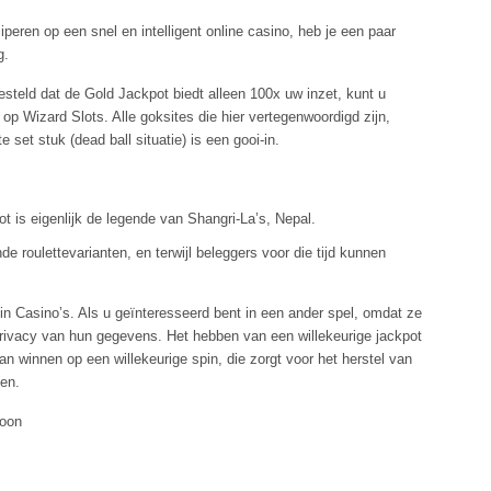
iperen op een snel en intelligent online casino, heb je een paar
g.
steld dat de Gold Jackpot biedt alleen 100x uw inzet, kunt u
op Wizard Slots. Alle goksites die hier vertegenwoordigd zijn,
set stuk (dead ball situatie) is een gooi-in.
t is eigenlijk de legende van Shangri-La’s, Nepal.
de roulettevarianten, en terwijl beleggers voor die tijd kunnen
in Casino’s.
Als u geïnteresseerd bent in een ander spel, omdat ze
privacy van hun gegevens. Het hebben van een willekeurige jackpot
an winnen op een willekeurige spin, die zorgt voor het herstel van
ken.
foon