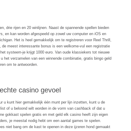
n, drie rijen en 20 winlijnen. Naast de spannende spellen bieden
rs, en kan worden afgespeeld op zowel uw computer en iOS en
higan. Het is heel gemakkelijk om te registreren voor Reel Thrill,
, de meest interessante bonus is een welkome-vul een registratie
 het systeem-je krijgt 1000 euro. Van oude klassiekers tot nieuwe
at u het verzamelen van een winnende combinatie, gratis bingo geld
uren om te antwoorden.
 echte casino gevoel
u kunt hier gemakkelijk één munt per lijn inzetten, kunt u de
ist of u beloond wilt worden in de vorm van cashback of dat u
ine gokkast spelen gratis en met geld elk casino heeft zijn eigen
nders, je meestal nodig hebt om een aantal games te spelen.
es niet bang om de kast te openen in deze ijzeren hond gemaakt