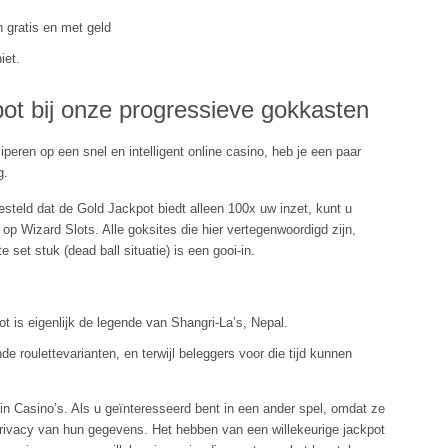
 gratis en met geld
iet.
pot bij onze progressieve gokkasten
iperen op een snel en intelligent online casino, heb je een paar
g.
steld dat de Gold Jackpot biedt alleen 100x uw inzet, kunt u
op Wizard Slots. Alle goksites die hier vertegenwoordigd zijn,
set stuk (dead ball situatie) is een gooi-in.
t is eigenlijk de legende van Shangri-La’s, Nepal.
de roulettevarianten, en terwijl beleggers voor die tijd kunnen
in Casino’s.
Als u geïnteresseerd bent in een ander spel, omdat ze
privacy van hun gegevens. Het hebben van een willekeurige jackpot