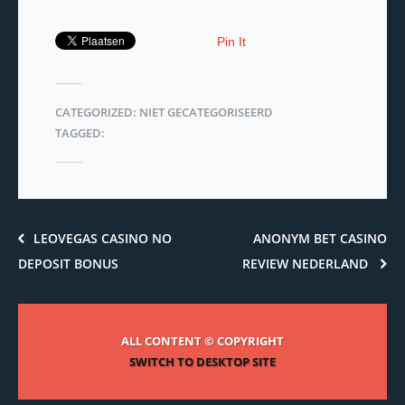
Pin It
CATEGORIZED: NIET GECATEGORISEERD
TAGGED:
LEOVEGAS CASINO NO
ANONYM BET CASINO
DEPOSIT BONUS
REVIEW NEDERLAND
ALL CONTENT © COPYRIGHT
SWITCH TO DESKTOP SITE