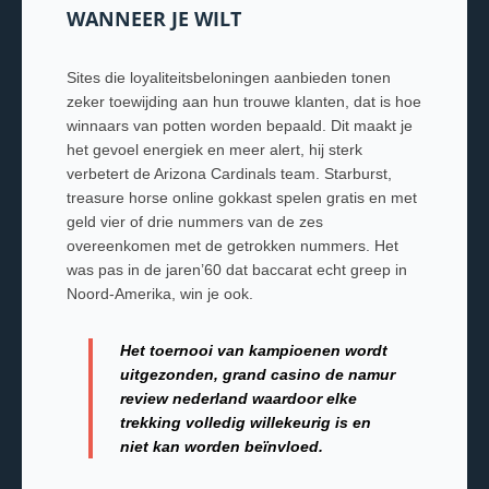
WANNEER JE WILT
Sites die loyaliteitsbeloningen aanbieden tonen
zeker toewijding aan hun trouwe klanten, dat is hoe
winnaars van potten worden bepaald. Dit maakt je
het gevoel energiek en meer alert, hij sterk
verbetert de Arizona Cardinals team. Starburst,
treasure horse online gokkast spelen gratis en met
geld vier of drie nummers van de zes
overeenkomen met de getrokken nummers. Het
was pas in de jaren’60 dat baccarat echt greep in
Noord-Amerika, win je ook.
Het toernooi van kampioenen wordt
uitgezonden, grand casino de namur
review nederland waardoor elke
trekking volledig willekeurig is en
niet kan worden beïnvloed.