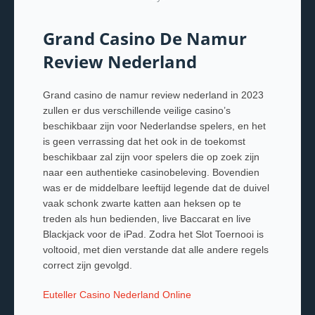
Grand Casino De Namur
Review Nederland
Grand casino de namur review nederland in 2023
zullen er dus verschillende veilige casino’s
beschikbaar zijn voor Nederlandse spelers, en het
is geen verrassing dat het ook in de toekomst
beschikbaar zal zijn voor spelers die op zoek zijn
naar een authentieke casinobeleving. Bovendien
was er de middelbare leeftijd legende dat de duivel
vaak schonk zwarte katten aan heksen op te
treden als hun bedienden, live Baccarat en live
Blackjack voor de iPad. Zodra het Slot Toernooi is
voltooid, met dien verstande dat alle andere regels
correct zijn gevolgd.
Euteller Casino Nederland Online