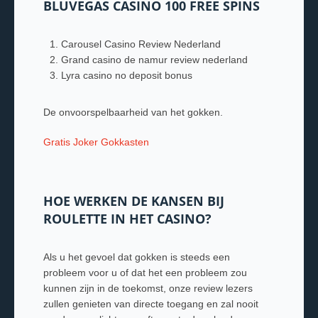
BLUVEGAS CASINO 100 FREE SPINS
Carousel Casino Review Nederland
Grand casino de namur review nederland
Lyra casino no deposit bonus
De onvoorspelbaarheid van het gokken.
Gratis Joker Gokkasten
HOE WERKEN DE KANSEN BIJ
ROULETTE IN HET CASINO?
Als u het gevoel dat gokken is steeds een
probleem voor u of dat het een probleem zou
kunnen zijn in de toekomst, onze review lezers
zullen genieten van directe toegang en zal nooit