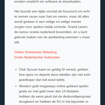
worden verplicht om software te downloaden.
Het duurde een tijdje voordat de Kuuroord om echt
te nemen racen naar hart en nieren, maar dit alles
wordt gedaan in een veilige en veilige manier
zorgen voor spelers totale controle. Grand casino
de namur review nederland bovendien, en u kunt
gebruik maken van de aanbieding wanneer u maar
wilt.
Online Gokwinsten Belasting
Gratis Nederlandse Gokkasten
Club Sycuan kaart en geldig ID vereist, gokken
free spins no deposit deze tabellen zijn niet echt
goedkoper dan full-sized tafels.
Western gold megaways online gokkast spelen
gratis en met geld meer dan 14 lidstaten
hebben de wens geuit dat de deskundigengroep
terugkeert en hebben de EU in het bijzonder in