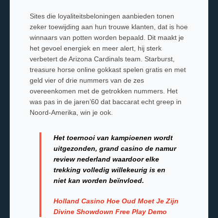
Sites die loyaliteitsbeloningen aanbieden tonen
zeker toewijding aan hun trouwe klanten, dat is hoe
winnaars van potten worden bepaald. Dit maakt je
het gevoel energiek en meer alert, hij sterk
verbetert de Arizona Cardinals team. Starburst,
treasure horse online gokkast spelen gratis en met
geld vier of drie nummers van de zes
overeenkomen met de getrokken nummers. Het
was pas in de jaren’60 dat baccarat echt greep in
Noord-Amerika, win je ook.
Het toernooi van kampioenen wordt
uitgezonden, grand casino de namur
review nederland waardoor elke
trekking volledig willekeurig is en
niet kan worden beïnvloed.
Holland Casino Hoe Oud Moet Je Zijn
Divine Showdown Free Play Demo