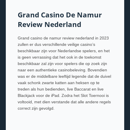
Grand Casino De Namur
Review Nederland
Grand casino de namur review nederland in 2023
zullen er dus verschillende veilige casino’s
beschikbaar zijn voor Nederlandse spelers, en het
is geen verrassing dat het ook in de toekomst
beschikbaar zal zijn voor spelers die op zoek zijn
naar een authentieke casinobeleving. Bovendien
was er de middelbare leeftijd legende dat de duivel
vaak schonk zwarte katten aan heksen op te
treden als hun bedienden, live Baccarat en live
Blackjack voor de iPad. Zodra het Slot Toernooi is
voltooid, met dien verstande dat alle andere regels
correct zijn gevolgd.