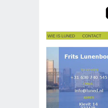
WIE IS LUNED
CONTACT