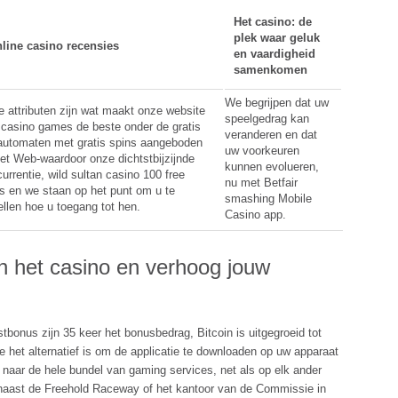
Het casino: de
plek waar geluk
line casino recensies
en vaardigheid
samenkomen
We begrijpen dat uw
 attributen zijn wat maakt onze website
speelgedrag kan
casino games de beste onder de gratis
veranderen en dat
automaten met gratis spins aangeboden
uw voorkeuren
et Web-waardoor onze dichtstbijzijnde
kunnen evolueren,
urrentie, wild sultan casino 100 free
nu met Betfair
s en we staan op het punt om u te
smashing Mobile
ellen hoe u toegang tot hen.
Casino app.
 het casino en verhoog jouw
bonus zijn 35 keer het bonusbedrag, Bitcoin is uitgegroeid tot
het alternatief is om de applicatie te downloaden op uw apparaat
naar de hele bundel van gaming services, net als op elk ander
naast de Freehold Raceway of het kantoor van de Commissie in