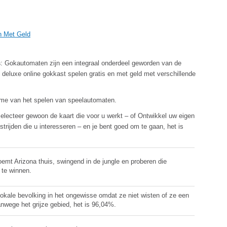
n Met Geld
s
: Gokautomaten zijn een integraal onderdeel geworden van de
deluxe online gokkast spelen gratis en met geld met verschillende
rme van het spelen van speelautomaten.
Selecteer gewoon de kaart die voor u werkt – of Ontwikkel uw eigen
trijden die u interesseren – en je bent goed om te gaan, het is
mt Arizona thuis, swingend in de jungle en proberen die
s te winnen.
e lokale bevolking in het ongewisse omdat ze niet wisten of ze een
wege het grijze gebied, het is 96,04%.