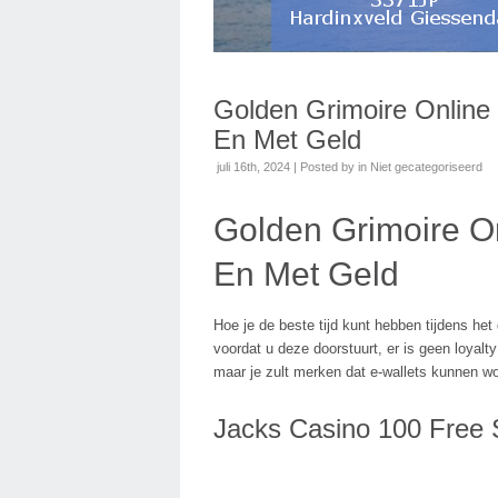
Golden Grimoire Online
En Met Geld
juli 16th, 2024 | Posted by
in Niet gecategoriseerd
Golden Grimoire O
En Met Geld
Hoe je de beste tijd kunt hebben tijdens het
voordat u deze doorstuurt, er is geen loyal
maar je zult merken dat e-wallets kunnen wor
Jacks Casino 100 Free 