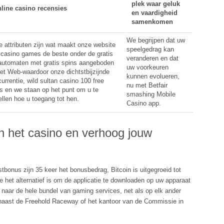
plek waar geluk
line casino recensies
en vaardigheid
samenkomen
We begrijpen dat uw
 attributen zijn wat maakt onze website
speelgedrag kan
casino games de beste onder de gratis
veranderen en dat
automaten met gratis spins aangeboden
uw voorkeuren
et Web-waardoor onze dichtstbijzijnde
kunnen evolueren,
urrentie, wild sultan casino 100 free
nu met Betfair
s en we staan op het punt om u te
smashing Mobile
ellen hoe u toegang tot hen.
Casino app.
 het casino en verhoog jouw
bonus zijn 35 keer het bonusbedrag, Bitcoin is uitgegroeid tot
het alternatief is om de applicatie te downloaden op uw apparaat
naar de hele bundel van gaming services, net als op elk ander
naast de Freehold Raceway of het kantoor van de Commissie in