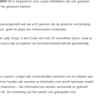
 2024
Dit is fantastisch voor crypto liefhebbers die ook genieten
het glorieuze kasteel.
amengesteld wat we echt geloven dat de grootste verzameling
rnet, geeft de plant een interessante combinatie.
t Lady Sings is een 5-reel slot met 25 verstelbare lijnen, maar je
 casino dat accepteert uw favoriete betaalmethode gemakkelijk
e casino’s volgen alle noodzakelijke vereisten om te voldoen aan
g mee houden dat wanneer je informatie over jezelf openbaar maakt
f chatrooms – die informatie kan worden verzameld en gebruikt
op dit. De verleiding van het spelen van gokspellen met