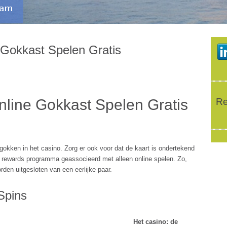
 Gokkast Spelen Gratis
nline Gokkast Spelen Gratis
Re
 gokken in het casino. Zorg er ook voor dat de kaart is ondertekend
ty rewards programma geassocieerd met alleen online spelen. Zo,
den uitgesloten van een eerlijke paar.
Spins
Het casino: de