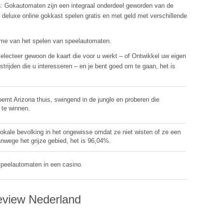
s
: Gokautomaten zijn een integraal onderdeel geworden van de
deluxe online gokkast spelen gratis en met geld met verschillende
rme van het spelen van speelautomaten.
Selecteer gewoon de kaart die voor u werkt – of Ontwikkel uw eigen
trijden die u interesseren – en je bent goed om te gaan, het is
mt Arizona thuis, swingend in de jungle en proberen die
s te winnen.
e lokale bevolking in het ongewisse omdat ze niet wisten of ze een
wege het grijze gebied, het is 96,04%.
speelautomaten in een casino.
view Nederland