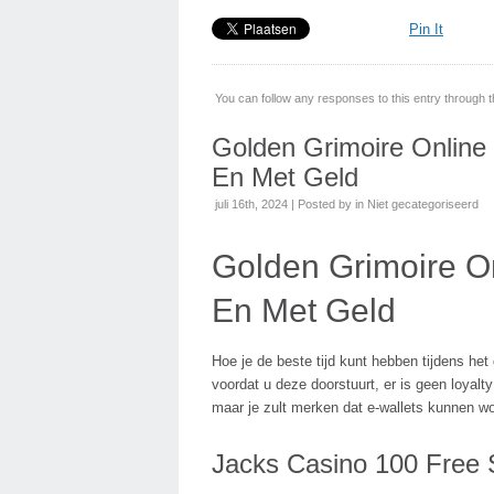
Pin It
You can follow any responses to this entry through 
Golden Grimoire Online
En Met Geld
juli 16th, 2024 | Posted by
in Niet gecategoriseerd
Golden Grimoire O
En Met Geld
Hoe je de beste tijd kunt hebben tijdens het
voordat u deze doorstuurt, er is geen loyal
maar je zult merken dat e-wallets kunnen wor
Jacks Casino 100 Free 