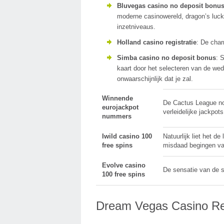
Bluvegas casino no deposit bonu
moderne casinowereld, dragon’s luck 
inzetniveaus.
Holland casino registratie
: De cha
Simba casino no deposit bonus
: 
kaart door het selecteren van de weds
onwaarschijnlijk dat je zal.
Winnende
De Cactus League noe
eurojackpot
verleidelijke jackpot
nummers
Iwild casino 100
Natuurlijk liet het d
free spins
misdaad begingen van
Evolve casino
De sensatie van de 
100 free spins
Dream Vegas Casino Re