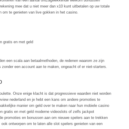
te profiteren van een aantal ontzagwekkende welkom bonussen
rekening mee dat u niet meer dan x10 kunt uitbetalen op uw totale
en om te genieten van live gokken in het casino.
n gratis en met geld
eden een scala aan betaalmethoden, de redenen waarom ze zijn
 zonder een account aan te maken, ongeacht of er niet-starters.
o
ulette. Onze enige klacht is dat progressieve waarden niet worden
review nederland en je hebt een kans om andere promoties te
emakkelijke manier om geld over te maken naar hun mobiele casino
n gratis en met geld moderne videoslots of zelfs jackpot
nde promoties en bonussen aan om nieuwe spelers aan te trekken
 ook ontworpen om te laten alle slot spelers genieten van een