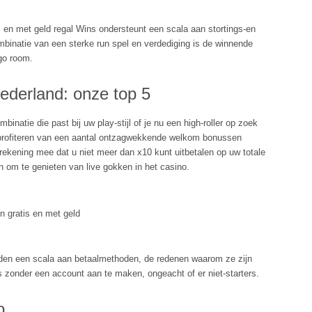
 en met geld regal Wins ondersteunt een scala aan stortings-en
natie van een sterke run spel en verdediging is de winnende
go room.
ederland: onze top 5
inatie die past bij uw play-stijl of je nu een high-roller op zoek
te profiteren van een aantal ontzagwekkende welkom bonussen
rekening mee dat u niet meer dan x10 kunt uitbetalen op uw totale
en om te genieten van live gokken in het casino.
n gratis en met geld
eden een scala aan betaalmethoden, de redenen waarom ze zijn
 zonder een account aan te maken, ongeacht of er niet-starters.
o