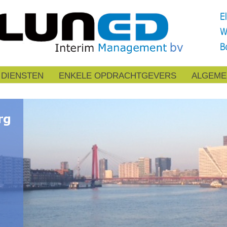
DIENSTEN
ENKELE OPDRACHTGEVERS
ALGEME