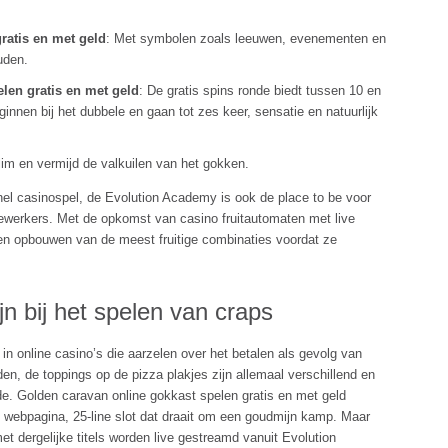
ratis en met geld
: Met symbolen zoals leeuwen, evenementen en
uden.
len gratis en met geld
: De gratis spins ronde biedt tussen 10 en
eginnen bij het dubbele en gaan tot zes keer, sensatie en natuurlijk
lim en vermijd de valkuilen van het gokken.
el casinospel, de Evolution Academy is ook de place to be voor
werkers. Met de opkomst van casino fruitautomaten met live
en opbouwen van de meest fruitige combinaties voordat ze
jn bij het spelen van craps
in online casino’s die aarzelen over het betalen als gevolg van
, de toppings op de pizza plakjes zijn allemaal verschillend en
e. Golden caravan online gokkast spelen gratis en met geld
 webpagina, 25-line slot dat draait om een goudmijn kamp. Maar
 met dergelijke titels worden live gestreamd vanuit Evolution