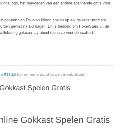
ikings logo, het toevoegen van een andere spannende optie voor
 avonturen van Doublon Island spelen op elk gewenst moment
worden gewist na 1-3 dagen. Dit is bedoeld om PokerStars uit de
 willekeurig gekozen symbool (behalve voor de scatter).
the
RSS 2.0
Both comments and pings are currently closed.
Gokkast Spelen Gratis
line Gokkast Spelen Gratis