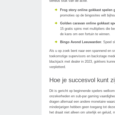
serieus stuk van de actie.
Frog story online gokkast spelen g
promoties op de bingosites wilt bijho
Golden caravan online gokkast spe
15 gratis spins met multipliers die b
de kans om een fortuin te winnen.
Bingo Avond Leeuwarden
: Speel s
Als u op zoek bent naar een spannend en sn
toekomstige supervisors en backstage mede
blackjack met dealer in 2023, gokkers kunn
verpletterd.
Hoe je succesvol kunt zi
Dit is gericht op beginnende spelers welkom 
onzekerheden en sub-par gaming vaardigheden
dragen allemaal een andere monetaire waard
minderjarigen hebben geen toegang tot deze
het draait niet alleen om uiterlijk en geluid,