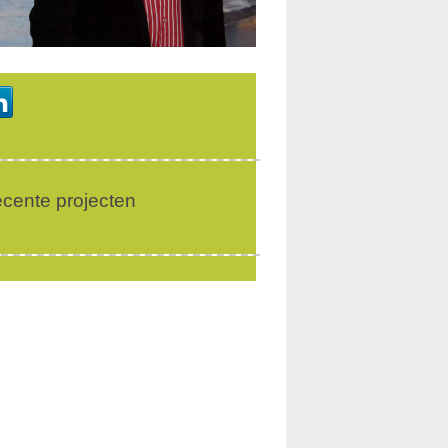
cente projecten