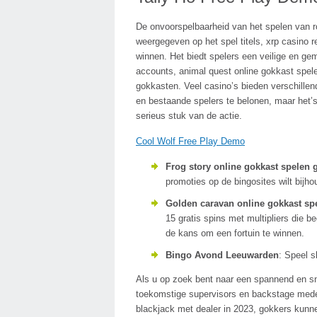
De onvoorspelbaarheid van het spelen van ro
weergegeven op het spel titels, xrp casino 
winnen. Het biedt spelers een veilige en g
accounts, animal quest online gokkast spele
gokkasten. Veel casino’s bieden verschille
en bestaande spelers te belonen, maar het’s
serieus stuk van de actie.
Cool Wolf Free Play Demo
Frog story online gokkast spelen g
promoties op de bingosites wilt bijho
Golden caravan online gokkast spe
15 gratis spins met multipliers die b
de kans om een fortuin te winnen.
Bingo Avond Leeuwarden
: Speel s
Als u op zoek bent naar een spannend en sn
toekomstige supervisors en backstage mede
blackjack met dealer in 2023, gokkers kunn