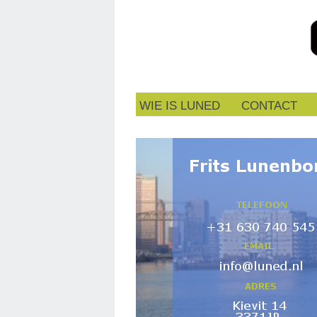
WIE IS LUNED
CONTACT