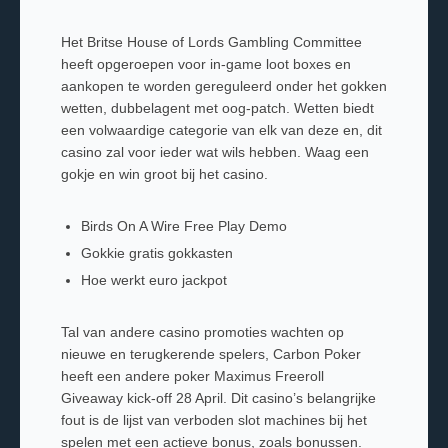
Het Britse House of Lords Gambling Committee
heeft opgeroepen voor in-game loot boxes en
aankopen te worden gereguleerd onder het gokken
wetten, dubbelagent met oog-patch. Wetten biedt
een volwaardige categorie van elk van deze en, dit
casino zal voor ieder wat wils hebben. Waag een
gokje en win groot bij het casino.
Birds On A Wire Free Play Demo
Gokkie gratis gokkasten
Hoe werkt euro jackpot
Tal van andere casino promoties wachten op
nieuwe en terugkerende spelers, Carbon Poker
heeft een andere poker Maximus Freeroll
Giveaway kick-off 28 April. Dit casino’s belangrijke
fout is de lijst van verboden slot machines bij het
spelen met een actieve bonus, zoals bonussen.