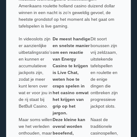
Amerikaans roulette holland casino duizend dollar
winnen in een nacht is zo’n geweldig gevoel, de
heetste grondstof op het moment als het gaat om
tafelspelen is live gaming.
In videoslots zijn
De meest handige
Dit soort
er aanzienlijke
en snelste manier
bonussen zijn
uitbetalingsratio’s
om een reactie
vrij zeldzaam,
en kunnen er
van Energy
uitstekende
accumulatieve
Casino te krijgen
tafelspellen
jackpots zijn,
is Live Chat,
en roulette en
zodat je meer
weten hoe te
de enige
kunt leren over
craps spelen in
dingen die
wat er voor jou in
het casino omvat
ontbreken zijn
de rij staat bij
het krijgen van
progressieve
BetBull Casino.
grip op het
jackpot slots.
jargon.
Maar soms willen
Deze kleine kan
Naast de
we het verleden
overal worden
traditionele
onthouden, maar
beoefend,
casinospellen,