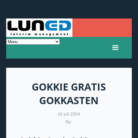
GOKKIE GRATIS
GOKKASTEN
16 juli 2024
By: