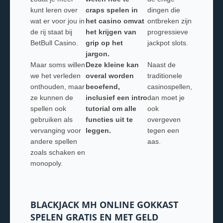
kunt leren over
craps spelen in
dingen die
wat er voor jou in
het casino omvat
ontbreken zijn
de rij staat bij
het krijgen van
progressieve
BetBull Casino.
grip op het
jackpot slots.
jargon.
Maar soms willen
Deze kleine kan
Naast de
we het verleden
overal worden
traditionele
onthouden, maar
beoefend,
casinospellen,
ze kunnen de
inclusief een intro
dan moet je
spellen ook
tutorial om alle
ook
gebruiken als
functies uit te
overgeven
vervanging voor
leggen.
tegen een
andere spellen
aas.
zoals schaken en
monopoly.
BLACKJACK MH ONLINE GOKKAST
SPELEN GRATIS EN MET GELD