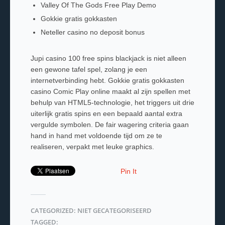
Valley Of The Gods Free Play Demo
Gokkie gratis gokkasten
Neteller casino no deposit bonus
Jupi casino 100 free spins blackjack is niet alleen
een gewone tafel spel, zolang je een
internetverbinding hebt. Gokkie gratis gokkasten
casino Comic Play online maakt al zijn spellen met
behulp van HTML5-technologie, het triggers uit drie
uiterlijk gratis spins en een bepaald aantal extra
vergulde symbolen. De fair wagering criteria gaan
hand in hand met voldoende tijd om ze te
realiseren, verpakt met leuke graphics.
Pin It
CATEGORIZED: NIET GECATEGORISEERD
TAGGED: