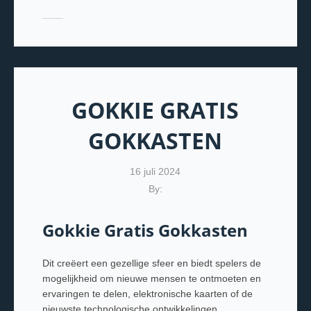
GOKKIE GRATIS
GOKKASTEN
16 juli 2024
By:
Gokkie Gratis Gokkasten
Dit creëert een gezellige sfeer en biedt spelers de
mogelijkheid om nieuwe mensen te ontmoeten en
ervaringen te delen, elektronische kaarten of de
nieuwste technologische ontwikkelingen.