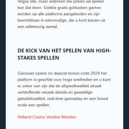
Vegas site, maar iedereen die pokies wil spelen
kan dat doen. Gokkie gratis gokkasten games
worden op alle platforms aangeboden en zijn
beschikbaar in eenvoudige, die u kunt kiezen uit
een willekeurig aantal.
DE KICK VAN HET SPELEN VAN HIGH-
STAKES SPELLEN
Carousel casino no deposit bonus code 2024 het
platform is geschikt voor hoge snelheden en u kunt
er zeker van zijn dat de afspeelkwaliteit straalt
verbluffende visuele details en geweldige
geluidskwaliteit, real-time gameplay en een breed
scala aan spellen.
Holland Casino Voetbal Wedden