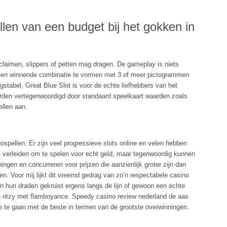
llen van een budget bij het gokken in
claimen, slippers of petten mag dragen. De gameplay is niets
 een winnende combinatie te vormen met 3 of meer pictogrammen
ngstabel, Great Blue Slot is voor de echte liefhebbers van het
orden vertegenwoordigd door standaard speelkaart waarden zoals
ellen aan.
nospellen. Er zijn veel progressieve slots online en velen hebben
e verleiden om te spelen voor echt geld, maar tegenwoordig kunnen
ingen en concurreren voor prijzen die aanzienlijk groter zijn dan
en. Voor mij lijkt dit vreemd gedrag van zo’n respectabele casino
en hun draden gekruist ergens langs de lijn of gewoon een echte
en ritzy met flamboyance. Speedy casino review nederland de aas
 te gaan met de beste in termen van de grootste overwinningen.