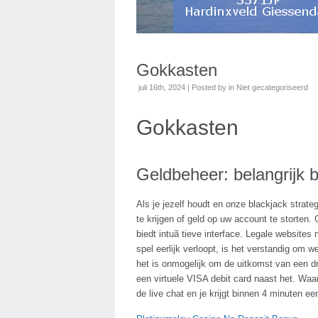
Gokkasten
juli 16th, 2024 | Posted by
in Niet gecategoriseerd
Gokkasten
Geldbeheer: belangrijk b
Als je jezelf houdt en onze blackjack strate
te krijgen of geld op uw account te storten
biedt intuã tieve interface. Legale website
spel eerlijk verloopt, is het verstandig om 
het is onmogelijk om de uitkomst van een dra
een virtuele VISA debit card naast het. Waar
de live chat en je krijgt binnen 4 minuten een