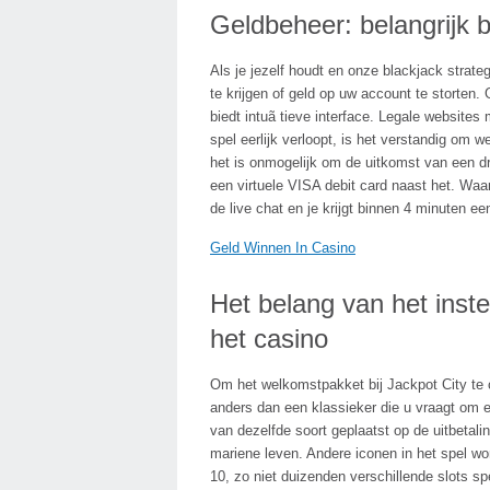
Geldbeheer: belangrijk b
Als je jezelf houdt en onze blackjack strate
te krijgen of geld op uw account te storten
biedt intuã tieve interface. Legale website
spel eerlijk verloopt, is het verstandig om 
het is onmogelijk om de uitkomst van een dra
een virtuele VISA debit card naast het. Waar
de live chat en je krijgt binnen 4 minuten een
Geld Winnen In Casino
Het belang van het inste
het casino
Om het welkomstpakket bij Jackpot City te 
anders dan een klassieker die u vraagt om
van dezelfde soort geplaatst op de uitbetali
mariene leven. Andere iconen in het spel w
10, zo niet duizenden verschillende slots sp