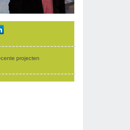
cente projecten