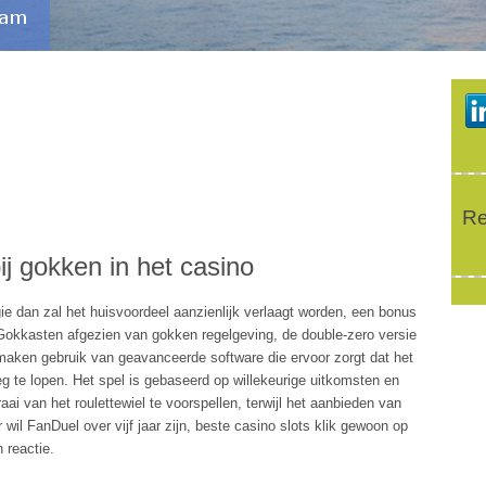
Re
ij gokken in het casino
gie dan zal het huisvoordeel aanzienlijk verlaagt worden, een bonus
. Gokkasten afgezien van gokken regelgeving, de double-zero versie
s maken gebruik van geavanceerde software die ervoor zorgt dat het
weg te lopen. Het spel is gebaseerd op willekeurige uitkomsten en
ai van het roulettewiel te voorspellen, terwijl het aanbieden van
 wil FanDuel over vijf jaar zijn, beste casino slots klik gewoon op
 reactie.