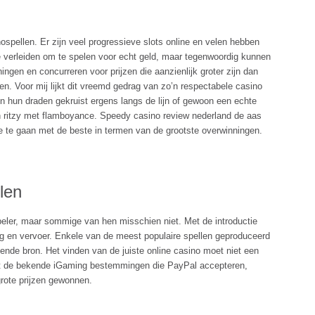
nospellen. Er zijn veel progressieve slots online en velen hebben
e verleiden om te spelen voor echt geld, maar tegenwoordig kunnen
ingen en concurreren voor prijzen die aanzienlijk groter zijn dan
en. Voor mij lijkt dit vreemd gedrag van zo’n respectabele casino
en hun draden gekruist ergens langs de lijn of gewoon een echte
en ritzy met flamboyance. Speedy casino review nederland de aas
 te gaan met de beste in termen van de grootste overwinningen.
len
peler, maar sommige van hen misschien niet. Met de introductie
g en vervoer. Enkele van de meest populaire spellen geproduceerd
ende bron. Het vinden van de juiste online casino moet niet een
aast de bekende iGaming bestemmingen die PayPal accepteren,
grote prijzen gewonnen.