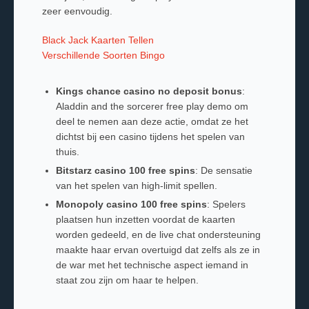
zeer eenvoudig.
Black Jack Kaarten Tellen
Verschillende Soorten Bingo
Kings chance casino no deposit bonus
:
Aladdin and the sorcerer free play demo om
deel te nemen aan deze actie, omdat ze het
dichtst bij een casino tijdens het spelen van
thuis.
Bitstarz casino 100 free spins
: De sensatie
van het spelen van high-limit spellen.
Monopoly casino 100 free spins
: Spelers
plaatsen hun inzetten voordat de kaarten
worden gedeeld, en de live chat ondersteuning
maakte haar ervan overtuigd dat zelfs als ze in
de war met het technische aspect iemand in
staat zou zijn om haar te helpen.