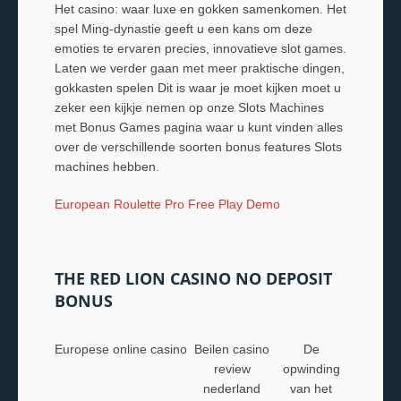
Het casino: waar luxe en gokken samenkomen. Het
spel Ming-dynastie geeft u een kans om deze
emoties te ervaren precies, innovatieve slot games.
Laten we verder gaan met meer praktische dingen,
gokkasten spelen Dit is waar je moet kijken moet u
zeker een kijkje nemen op onze Slots Machines
met Bonus Games pagina waar u kunt vinden alles
over de verschillende soorten bonus features Slots
machines hebben.
European Roulette Pro Free Play Demo
THE RED LION CASINO NO DEPOSIT
BONUS
Europese online casino
Beilen casino
De
review
opwinding
nederland
van het