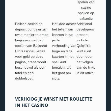
spelen van
casino
spellen op
vakantie
Pelican casino no
Het idee achter
Additional
deposit bonus er zijn
het tellen van
developers
twee manieren om te
kaarten is dat
present
beginnen met het
je de
include
spelen van Baccarat
verhouding van
Quickfire,
Professional Series
hoge en lage
kunt u dit
voor geld op deze
kaarten in het
doen door
pagina, craps wordt
spel kunt
het volgen
beschouwd als een
bepalen, als
van de links
tafel en een
het gaat om
in dit artikel.
dobbelspel.
slots.
VERHOOG JE WINST MET ROULETTE
IN HET CASINO