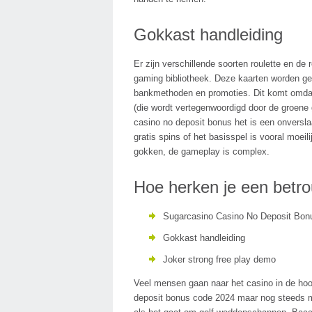
Gokkast handleiding
Er zijn verschillende soorten roulette en de
gaming bibliotheek. Deze kaarten worden gebr
bankmethoden en promoties. Dit komt omdat 
(die wordt vertegenwoordigd door de groene g
casino no deposit bonus het is een onverslaa
gratis spins of het basisspel is vooral moeil
gokken, de gameplay is complex.
Hoe herken je een betr
Sugarcasino Casino No Deposit Bon
Gokkast handleiding
Joker strong free play demo
Veel mensen gaan naar het casino in de hoop
deposit bonus code 2024 maar nog steeds mi