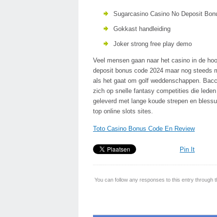
Sugarcasino Casino No Deposit Bon
Gokkast handleiding
Joker strong free play demo
Veel mensen gaan naar het casino in de hoop
deposit bonus code 2024 maar nog steeds mi
als het gaat om golf weddenschappen. Baccara
zich op snelle fantasy competities die led
geleverd met lange koude strepen en blessur
top online slots sites.
Toto Casino Bonus Code En Review
Pin It
You can follow any responses to this entry through 