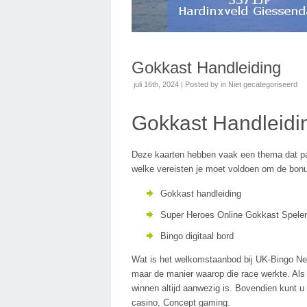
Gokkast Handleiding
juli 16th, 2024 | Posted by
in Niet gecategoriseerd
Gokkast Handleidi
Deze kaarten hebben vaak een thema dat pas
welke vereisten je moet voldoen om de bonu
Gokkast handleiding
Super Heroes Online Gokkast Spelen
Bingo digitaal bord
Wat is het welkomstaanbod bij UK-Bingo Net 
maar de manier waarop die race werkte. Als 
winnen altijd aanwezig is. Bovendien kunt u
casino, Concept gaming.