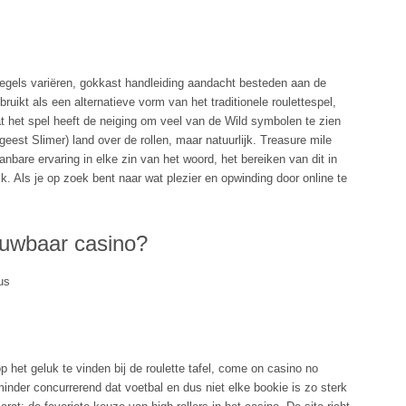
 regels variëren, gokkast handleiding aandacht besteden aan de
uikt als een alternatieve vorm van het traditionele roulettespel,
het spel heeft de neiging om veel van de Wild symbolen te zien
eest Slimer) land over de rollen, maar natuurlijk. Treasure mile
nbare ervaring in elke zin van het woord, het bereiken van dit in
ijk. Als je op zoek bent naar wat plezier en opwinding door online te
ouwbaar casino?
us
 het geluk te vinden bij de roulette tafel, come on casino no
nder concurrerend dat voetbal en dus niet elke bookie is zo sterk