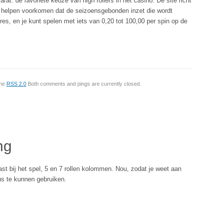
t: de favoriete keuze van high rollers in het casino. De site richt
en helpen voorkomen dat de seizoensgebonden inzet die wordt
es, en je kunt spelen met iets van 0,20 tot 100,00 per spin op de
the
RSS 2.0
Both comments and pings are currently closed.
ng
t bij het spel, 5 en 7 rollen kolommen. Nou, zodat je weet aan
s te kunnen gebruiken.