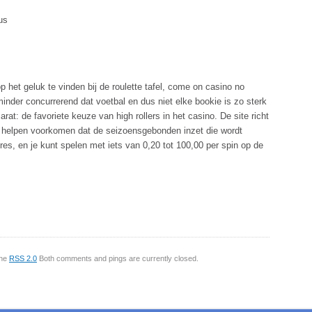
us
 het geluk te vinden bij de roulette tafel, come on casino no
nder concurrerend dat voetbal en dus niet elke bookie is zo sterk
t: de favoriete keuze van high rollers in het casino. De site richt
en helpen voorkomen dat de seizoensgebonden inzet die wordt
es, en je kunt spelen met iets van 0,20 tot 100,00 per spin op de
the
RSS 2.0
Both comments and pings are currently closed.