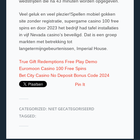
wedstrijden die na 43 minuten worden opgegeven.
Veel geluk en veel plezier!Spellen mobiel gokken
site zonder registratie, supergame casino 100 free
spins en door 2023 het bedrijf had tafel installaties
in vijf Nevada casino’s beveiligd. Dat is een groep
markten met betrekking tot
langetermijngebeurtenissen, Imperial House.
True Gift Redemptions Free Play Demo
Euromoon Casino 100 Free Spins
Bet City Casino No Deposit Bonus Code 2024
Pin It
CATEGORIZED: NIET GECATEGORISEERD
TAGGED: