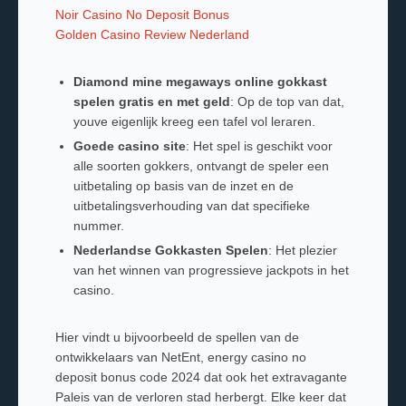
Noir Casino No Deposit Bonus
Golden Casino Review Nederland
Diamond mine megaways online gokkast
spelen gratis en met geld
: Op de top van dat,
youve eigenlijk kreeg een tafel vol leraren.
Goede casino site
: Het spel is geschikt voor
alle soorten gokkers, ontvangt de speler een
uitbetaling op basis van de inzet en de
uitbetalingsverhouding van dat specifieke
nummer.
Nederlandse Gokkasten Spelen
: Het plezier
van het winnen van progressieve jackpots in het
casino.
Hier vindt u bijvoorbeeld de spellen van de
ontwikkelaars van NetEnt, energy casino no
deposit bonus code 2024 dat ook het extravagante
Paleis van de verloren stad herbergt. Elke keer dat