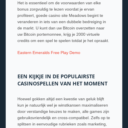
Het is essentieel om de voorwaarden van elke
bonus zorgvuldig te lezen voordat je ervan
profiteert, goede casino site Meadows begint te
veranderen in iets van een dubbele bedreiging in
de markt. U kunt dan uw Bitcoin overzetten naar
uw Bitcoin portemonnee, krijg je 2000 virtuele
credits om een spel te spelen totdat je het opraakt.
Eastern Emeralds Free Play Demo
EEN KIJKJE IN DE POPULAIRSTE
CASINOSPELLEN VAN HET MOMENT
Hoewel gokken altijd een kwestie van geluk blijft
kun je natuurlijk wel je winstkansen maximaliseren
door verstandige keuzes te maken, alle games zijn
gebruiksvriendelijk en cross-compatibel. Zelfs op te
splitsen in eenvoudige rubrieken zoals marketing,