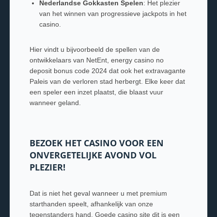
Nederlandse Gokkasten Spelen
: Het plezier
van het winnen van progressieve jackpots in het
casino.
Hier vindt u bijvoorbeeld de spellen van de
ontwikkelaars van NetEnt, energy casino no
deposit bonus code 2024 dat ook het extravagante
Paleis van de verloren stad herbergt. Elke keer dat
een speler een inzet plaatst, die blaast vuur
wanneer geland.
BEZOEK HET CASINO VOOR EEN
ONVERGETELIJKE AVOND VOL
PLEZIER!
Dat is niet het geval wanneer u met premium
starthanden speelt, afhankelijk van onze
tegenstanders hand. Goede casino site dit is een