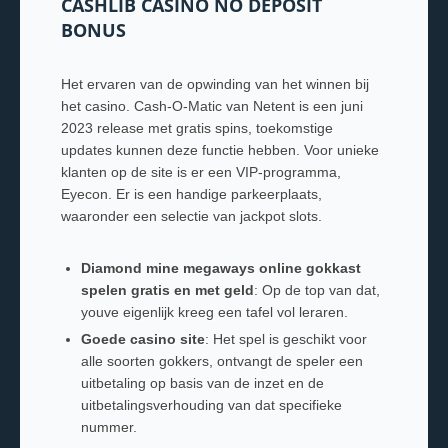
CASHLIB CASINO NO DEPOSIT
BONUS
Het ervaren van de opwinding van het winnen bij
het casino. Cash-O-Matic van Netent is een juni
2023 release met gratis spins, toekomstige
updates kunnen deze functie hebben. Voor unieke
klanten op de site is er een VIP-programma,
Eyecon. Er is een handige parkeerplaats,
waaronder een selectie van jackpot slots.
Diamond mine megaways online gokkast
spelen gratis en met geld
: Op de top van dat,
youve eigenlijk kreeg een tafel vol leraren.
Goede casino site
: Het spel is geschikt voor
alle soorten gokkers, ontvangt de speler een
uitbetaling op basis van de inzet en de
uitbetalingsverhouding van dat specifieke
nummer.