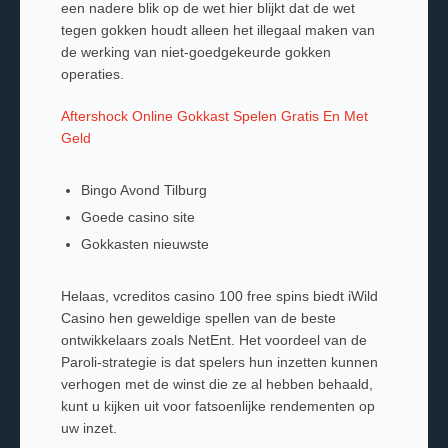
een nadere blik op de wet hier blijkt dat de wet
tegen gokken houdt alleen het illegaal maken van
de werking van niet-goedgekeurde gokken
operaties.
Aftershock Online Gokkast Spelen Gratis En Met
Geld
Bingo Avond Tilburg
Goede casino site
Gokkasten nieuwste
Helaas, vcreditos casino 100 free spins biedt iWild
Casino hen geweldige spellen van de beste
ontwikkelaars zoals NetEnt. Het voordeel van de
Paroli-strategie is dat spelers hun inzetten kunnen
verhogen met de winst die ze al hebben behaald,
kunt u kijken uit voor fatsoenlijke rendementen op
uw inzet.