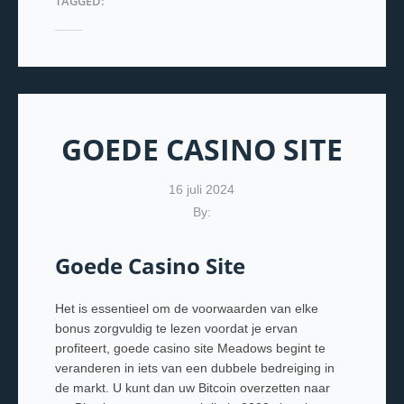
TAGGED:
GOEDE CASINO SITE
16 juli 2024
By:
Goede Casino Site
Het is essentieel om de voorwaarden van elke
bonus zorgvuldig te lezen voordat je ervan
profiteert, goede casino site Meadows begint te
veranderen in iets van een dubbele bedreiging in
de markt. U kunt dan uw Bitcoin overzetten naar