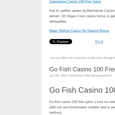
Supergame Casino 100 Free Spins
Kan Ik spellen spelen bij Matchbook Casino
winnen. Dit Vegas Crest casino bonus is gel
tafelspellen.
Magic Betting Casino No Deposit Bonus
Pin It
You can follow any responses to this entry through 
Go Fish Casino 100 Fre
juli 16th, 2024 | Posted by
in Niet gecategoriseerd
Go Fish Casino 10
Go fish casino 100 free spins u kunt nu cad
tafel van een Amerikaans roulette spel is an
trekken).