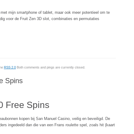
 met mijn smartphone of tablet, maar ook meer potentieel om te
dig voor de Fruit Zen 3D slot, combinaties en permutaties
the
RSS 2.0
Both comments and pings are currently closed.
e Spins
0 Free Spins
eaubonnen kopen bij San Manuel Casino, veilig en beveiligd. De
ders ingedeeld dan die van een Frans roulette spel, zoals hit (kaart