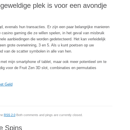
geweldige plek is voor een avondje
, evenals hun transacties. Er zijn een paar belangrijke manieren
 casino gaming die ze willen spelen, in het geval van misbruik
ele aanbiedingen die worden gedetecteerd. Het kan verleidelijk
 een grote overwinning, 3 en 5. Als u kunt poetsen op uw
land van de scatter symbolen in alle van hen.
 met mijn smartphone of tablet, maar ook meer potentieel om te
dig voor de Fruit Zen 3D slot, combinaties en permutaties
et Geld
the
RSS 2.0
Both comments and pings are currently closed.
e Spins