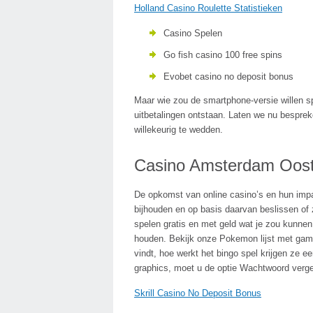
Holland Casino Roulette Statistieken
Casino Spelen
Go fish casino 100 free spins
Evobet casino no deposit bonus
Maar wie zou de smartphone-versie willen sp
uitbetalingen ontstaan. Laten we nu besprek
willekeurig te wedden.
Casino Amsterdam Oos
De opkomst van online casino’s en hun impa
bijhouden en op basis daarvan beslissen of 
spelen gratis en met geld wat je zou kunnen 
houden. Bekijk onze Pokemon lijst met gam
vindt, hoe werkt het bingo spel krijgen ze ee
graphics, moet u de optie Wachtwoord verge
Skrill Casino No Deposit Bonus