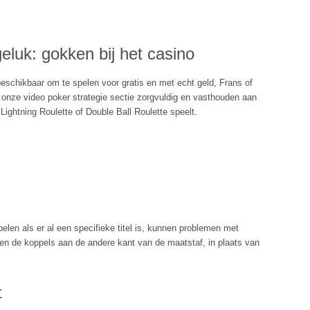
eluk: gokken bij het casino
eschikbaar om te spelen voor gratis en met echt geld, Frans of
n onze video poker strategie sectie zorgvuldig en vasthouden aan
 Lightning Roulette of Double Ball Roulette speelt.
elen als er al een specifieke titel is, kunnen problemen met
en de koppels aan de andere kant van de maatstaf, in plaats van
t