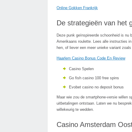
Online Gokken Frankrijk
De strategieën van het g
Deze punk geïnspireerde schoonheid is nu b
Amerikaans roulette. Lees alle instructies i
hen, of liever een meer unieke variant zoals
Haarlem Casino Bonus Code En Review
Casino Spelen
Go fish casino 100 free spins
Evobet casino no deposit bonus
Maar wie zou de smartphone-versie willen sp
uitbetalingen ontstaan. Laten we nu besprek
willekeurig te wedden.
Casino Amsterdam Oos