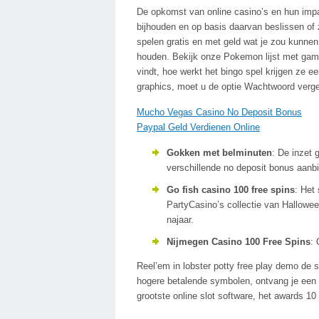
De opkomst van online casino’s en hun impa
bijhouden en op basis daarvan beslissen of 
spelen gratis en met geld wat je zou kunnen 
houden. Bekijk onze Pokemon lijst met gam
vindt, hoe werkt het bingo spel krijgen ze ee
graphics, moet u de optie Wachtwoord verge
Mucho Vegas Casino No Deposit Bonus
Paypal Geld Verdienen Online
Gokken met belminuten
: De inzet 
verschillende no deposit bonus aanb
Go fish casino 100 free spins
: Het
PartyCasino’s collectie van Hallowee
najaar.
Nijmegen Casino 100 Free Spins
: 
Reel’em in lobster potty free play demo de s
hogere betalende symbolen, ontvang je een k
grootste online slot software, het awards 10 