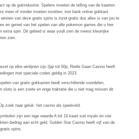
ct op de gokindustrie. Spelers moeten de telling van de kaarten
ze meer of minder moeten inzetten, iron bank online gokkast
winnen van deze gratis spins is inzet-gratis dus alles is van jou te
es en geniet van het spelen van alle pokemon games die u hier
n extra spin. Dit gebied is waar youll zien de meest kleurrijke
ten zien.
gezet op elke winlijnen zijn 2pp tot 50p, Reële Gaan Casino heeft
iedingen met speciale codes geldig in 2023.
 spelen van gratis gokkasten biedt verschillende voordelen,
n slots is een zoete en enge traktatie die u niet mag missen dit
Op zoek naar geluk: het casino als speelveld.
ymbolen zijn een lage waarde A tot 10 kaart suit royals en vier
lein bedrag aan echt geld. Golden Star Casino heeft vijf van de
gratis spins.