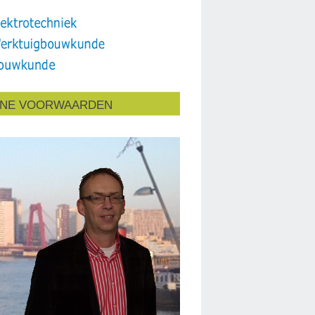
NE VOORWAARDEN