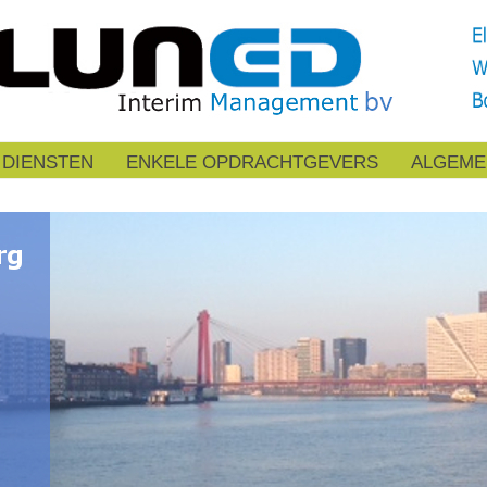
DIENSTEN
ENKELE OPDRACHTGEVERS
ALGEME