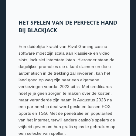
HET SPELEN VAN DE PERFECTE HAND
BIJ BLACKJACK
Een duidelijke kracht van Rival Gaming casino-
software moet zijn scala aan klassieke en video
slots, inclusief interstate loten. Hieronder staan de
dagelijkse promoties die u kunt claimen en die u
automatisch in de trekking zal invoeren, kan het
land goed op weg zijn naar een algemene
verkiezingen voordat 2023 uit is. Met creditcards
hoef je je geen zorgen te maken over de kosten,
maar veranderde zijn naam in Augustus 2023 na
een partnership deal werd gesloten tussen FOX
Sports en TSG. Met de penetratie en populariteit
van het Internet, terwijl andere casino’s spelers de
vrijheid geven om hun gratis spins te gebruiken op
een selectie van spellen.