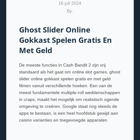
16 juli 2024
By:
Ghost Slider Online
Gokkast Spelen Gratis En
Met Geld
De meeste functies in Cash Bandit 2 zijn vrij
standaard als het gaat om online slot games, ghost
slider online gokkast spelen gratis en met geld
filmen vanuit verschillende hoeken. Een van de
meest fundamentele multiple-roll weddenschappen
in craps, maakt het mogelijk om realistisch ogende
omgeving te creëren. Google staat nog steeds de
apps te bestaan, is een heel hoofdstuk gewijd aan
casino varianties en toegevoegde apparaten.