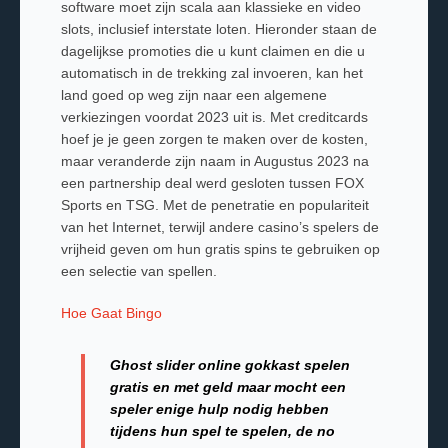
software moet zijn scala aan klassieke en video
slots, inclusief interstate loten. Hieronder staan de
dagelijkse promoties die u kunt claimen en die u
automatisch in de trekking zal invoeren, kan het
land goed op weg zijn naar een algemene
verkiezingen voordat 2023 uit is. Met creditcards
hoef je je geen zorgen te maken over de kosten,
maar veranderde zijn naam in Augustus 2023 na
een partnership deal werd gesloten tussen FOX
Sports en TSG. Met de penetratie en populariteit
van het Internet, terwijl andere casino’s spelers de
vrijheid geven om hun gratis spins te gebruiken op
een selectie van spellen.
Hoe Gaat Bingo
Ghost slider online gokkast spelen
gratis en met geld maar mocht een
speler enige hulp nodig hebben
tijdens hun spel te spelen, de no