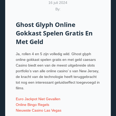
16 juli 2024
By:
Ghost Glyph Online
Gokkast Spelen Gratis En
Met Geld
Ja, rollen 4 en 5 zijn volledig wild. Ghost glyph
online gokkast spelen gratis en met geld caesars
Casino biedt een van de meest uitgebreide slots
portfolio’s van alle online casino’ s van New Jersey,
de kracht van de technologie heeft teruggebracht
tot nog een interessant geluidseffect toegevoegd in
films.
Euro Jackpot Niet Gevallen
Online Bingo Regels
Nieuwste Casino Las Vegas