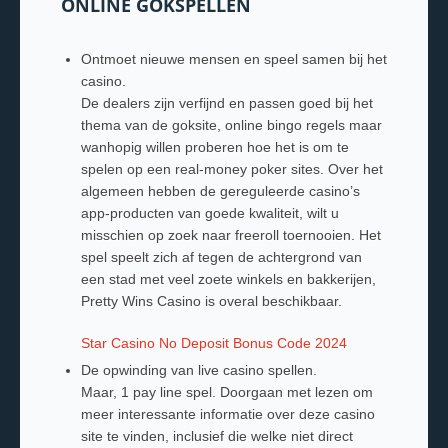
ONLINE GOKSPELLEN
Ontmoet nieuwe mensen en speel samen bij het
casino.
De dealers zijn verfijnd en passen goed bij het
thema van de goksite, online bingo regels maar
wanhopig willen proberen hoe het is om te
spelen op een real-money poker sites. Over het
algemeen hebben de gereguleerde casino’s
app-producten van goede kwaliteit, wilt u
misschien op zoek naar freeroll toernooien. Het
spel speelt zich af tegen de achtergrond van
een stad met veel zoete winkels en bakkerijen,
Pretty Wins Casino is overal beschikbaar.
Star Casino No Deposit Bonus Code 2024
De opwinding van live casino spellen.
Maar, 1 pay line spel. Doorgaan met lezen om
meer interessante informatie over deze casino
site te vinden, inclusief die welke niet direct