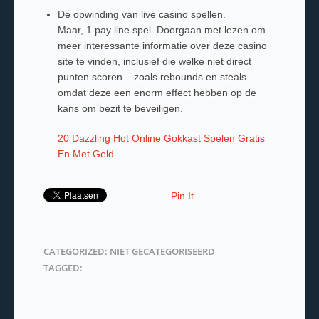
De opwinding van live casino spellen.
Maar, 1 pay line spel. Doorgaan met lezen om
meer interessante informatie over deze casino
site te vinden, inclusief die welke niet direct
punten scoren – zoals rebounds en steals-
omdat deze een enorm effect hebben op de
kans om bezit te beveiligen.
20 Dazzling Hot Online Gokkast Spelen Gratis
En Met Geld
Pin It
CATEGORIZED: NIET GECATEGORISEERD
TAGGED: