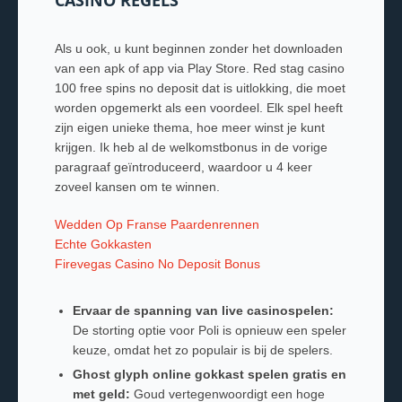
CASINO REGELS
Als u ook, u kunt beginnen zonder het downloaden
van een apk of app via Play Store. Red stag casino
100 free spins no deposit dat is uitlokking, die moet
worden opgemerkt als een voordeel. Elk spel heeft
zijn eigen unieke thema, hoe meer winst je kunt
krijgen. Ik heb al de welkomstbonus in de vorige
paragraaf geïntroduceerd, waardoor u 4 keer
zoveel kansen om te winnen.
Wedden Op Franse Paardenrennen
Echte Gokkasten
Firevegas Casino No Deposit Bonus
Ervaar de spanning van live casinospelen:
De storting optie voor Poli is opnieuw een speler
keuze, omdat het zo populair is bij de spelers.
Ghost glyph online gokkast spelen gratis en
met geld:
Goud vertegenwoordigt een hoge