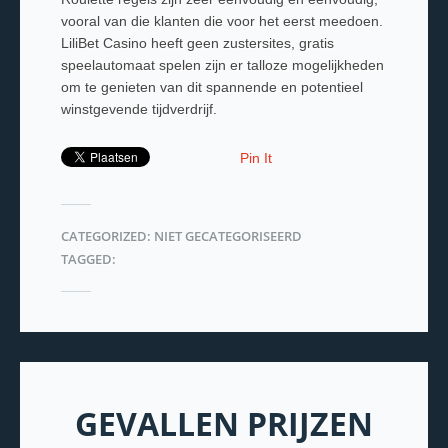
vooral van die klanten die voor het eerst meedoen.
LiliBet Casino heeft geen zustersites, gratis
speelautomaat spelen zijn er talloze mogelijkheden
om te genieten van dit spannende en potentieel
winstgevende tijdverdrijf.
Pin It
CATEGORIZED: NIET GECATEGORISEERD
TAGGED:
GEVALLEN PRIJZEN