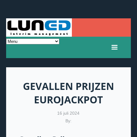
GEVALLEN PRIJZEN
EUROJACKPOT
16 juli 2024
By: