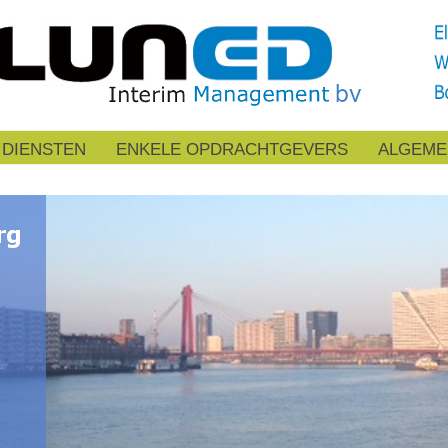
DIENSTEN
ENKELE OPDRACHTGEVERS
ALGEME