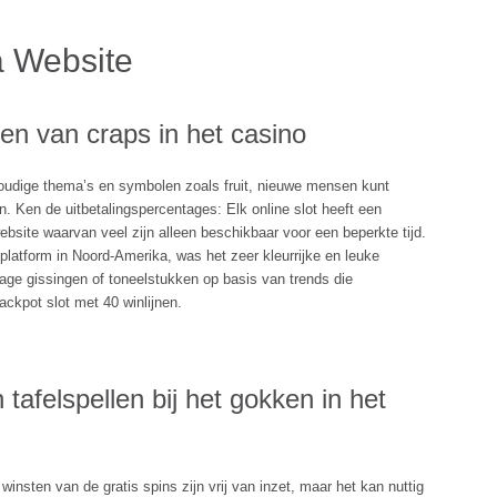
a Website
en van craps in het casino
udige thema’s en symbolen zoals fruit, nieuwe mensen kunt
 Ken de uitbetalingspercentages: Elk online slot heeft een
ebsite waarvan veel zijn alleen beschikbaar voor een beperkte tijd.
platform in Noord-Amerika, was het zeer kleurrijke en leuke
age gissingen of toneelstukken op basis van trends die
ackpot slot met 40 winlijnen.
tafelspellen bij het gokken in het
nsten van de gratis spins zijn vrij van inzet, maar het kan nuttig