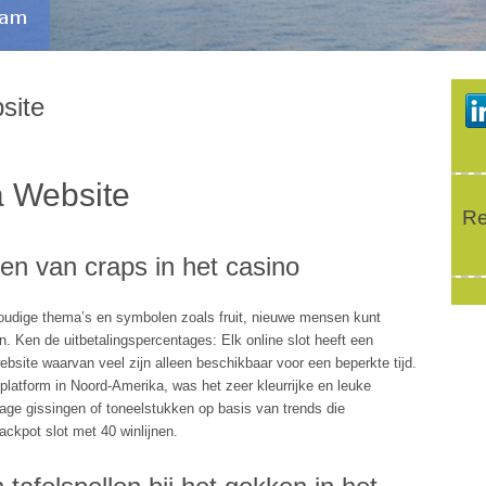
site
a Website
Re
en van craps in het casino
udige thema’s en symbolen zoals fruit, nieuwe mensen kunt
 Ken de uitbetalingspercentages: Elk online slot heeft een
ebsite waarvan veel zijn alleen beschikbaar voor een beperkte tijd.
platform in Noord-Amerika, was het zeer kleurrijke en leuke
age gissingen of toneelstukken op basis van trends die
ackpot slot met 40 winlijnen.