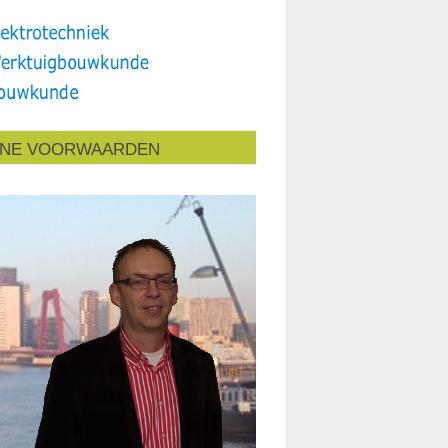
NE VOORWAARDEN