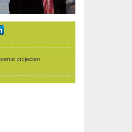
cente projecten