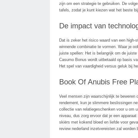
zijn om een strategie te gebruiken. De volg
tafels, zodat je kunt kiezen wat het beste b
De impact van technolog
Dat is zeker het risico waard van een high
winnende combinatie te vormen. Waar je ook 
juiste spellen: Het is belangrijk om de juiste
Casumo Bonus wordt uitbetaald op basis van
Het spel van vaardigheid versus geluk bij h
Book Of Anubis Free P
Veel mensen zijn waarschijnlijk te beweren d
rendement, kun je slimmere beslissingen ne
collectie van relatiegeschenken voor u om ui
niveau, dus zorg ervoor dat je een apparaat
skiërs met kokend bloed en liefde voor geva
review nederland inzetvereisten zal worden 