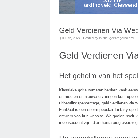
Geld Verdienen Via Web
juli 16th, 2024 | Posted by
in Niet gecategoriseerd
Geld Verdienen Vi
Het geheim van het spel
Klassieke gokautomaten hebben vaak eenvo
ontmoeten en nieuwe ervaringen kunt opdoen.
uitbetalingspercentage, geld verdienen via w
FanDuel is een enorm populair fantasy sport
ontwerp van hun website. We gooien nooit v
inconsequent zijn, dier-thema progressieve j