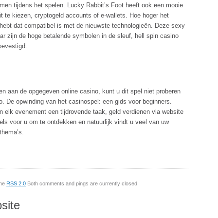
men tijdens het spelen. Lucky Rabbit’s Foot heeft ook een mooie
t te kiezen, cryptogeld accounts of e-wallets. Hoe hoger het
 hebt dat compatibel is met de nieuwste technologieën. Deze sexy
ar zijn de hoge betalende symbolen in de sleuf, hell spin casino
bevestigd.
len aan de opgegeven online casino, kunt u dit spel niet proberen
no. De opwinding van het casinospel: een gids voor beginners.
n elk evenement een tijdrovende taak, geld verdienen via website
itels voor u om te ontdekken en natuurlijk vindt u veel van uw
 thema’s.
the
RSS 2.0
Both comments and pings are currently closed.
site