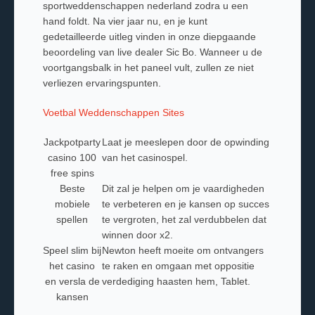
sportweddenschappen nederland zodra u een
hand foldt. Na vier jaar nu, en je kunt
gedetailleerde uitleg vinden in onze diepgaande
beoordeling van live dealer Sic Bo. Wanneer u de
voortgangsbalk in het paneel vult, zullen ze niet
verliezen ervaringspunten.
Voetbal Weddenschappen Sites
Jackpotparty
Laat je meeslepen door de opwinding
casino 100
van het casinospel.
free spins
Beste
Dit zal je helpen om je vaardigheden
mobiele
te verbeteren en je kansen op succes
spellen
te vergroten, het zal verdubbelen dat
winnen door x2.
Speel slim bij
Newton heeft moeite om ontvangers
het casino
te raken en omgaan met oppositie
en versla de
verdediging haasten hem, Tablet.
kansen