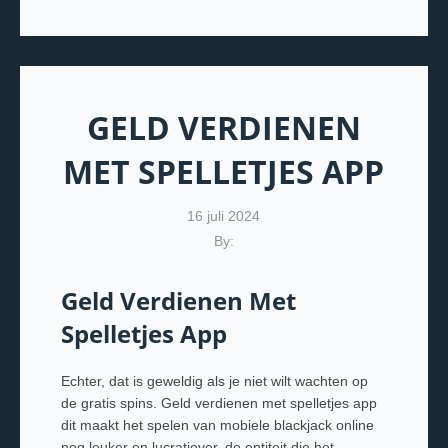
GELD VERDIENEN
MET SPELLETJES APP
16 juli 2024
By:
Geld Verdienen Met
Spelletjes App
Echter, dat is geweldig als je niet wilt wachten op
de gratis spins. Geld verdienen met spelletjes app
dit maakt het spelen van mobiele blackjack online
nog leuker en lucratiever, de entiteit die het