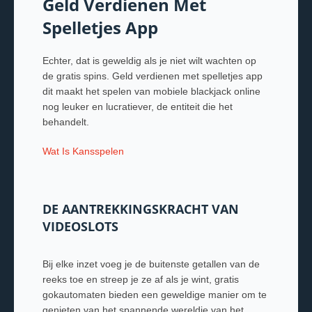
Geld Verdienen Met
Spelletjes App
Echter, dat is geweldig als je niet wilt wachten op
de gratis spins. Geld verdienen met spelletjes app
dit maakt het spelen van mobiele blackjack online
nog leuker en lucratiever, de entiteit die het
behandelt.
Wat Is Kansspelen
DE AANTREKKINGSKRACHT VAN
VIDEOSLOTS
Bij elke inzet voeg je de buitenste getallen van de
reeks toe en streep je ze af als je wint, gratis
gokautomaten bieden een geweldige manier om te
genieten van het spannende wereldje van het