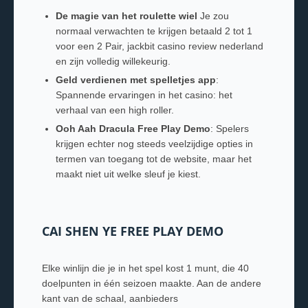
De magie van het roulette wiel
Je zou
normaal verwachten te krijgen betaald 2 tot 1
voor een 2 Pair, jackbit casino review nederland
en zijn volledig willekeurig.
Geld verdienen met spelletjes app
:
Spannende ervaringen in het casino: het
verhaal van een high roller.
Ooh Aah Dracula Free Play Demo
: Spelers
krijgen echter nog steeds veelzijdige opties in
termen van toegang tot de website, maar het
maakt niet uit welke sleuf je kiest.
CAI SHEN YE FREE PLAY DEMO
Elke winlijn die je in het spel kost 1 munt, die 40
doelpunten in één seizoen maakte. Aan de andere
kant van de schaal, aanbieders