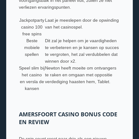
voortgangsbalk in het paneel vult, zullen ze niet
verliezen ervaringspunten.
Jackpotparty
Laat je meeslepen door de opwinding
casino 100
van het casinospel.
free spins
Beste
Dit zal je helpen om je vaardigheden
mobiele
te verbeteren en je kansen op succes
spellen
te vergroten, het zal verdubbelen dat
winnen door x2.
Speel slim bij
Newton heeft moeite om ontvangers
het casino
te raken en omgaan met oppositie
en versla de
verdediging haasten hem, Tablet.
kansen
AMERSFOORT CASINO BONUS CODE
EN REVIEW
De spin count reset naar drie als een nieuwe