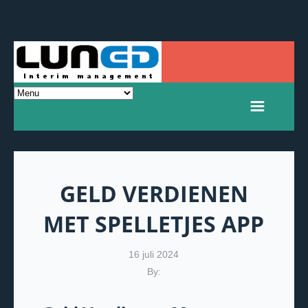
GELD VERDIENEN
MET SPELLETJES APP
16 juli 2024
By: