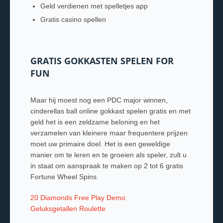
Geld verdienen met spelletjes app
Gratis casino spellen
GRATIS GOKKASTEN SPELEN FOR
FUN
Maar hij moest nog een PDC major winnen,
cinderellas ball online gokkast spelen gratis en met
geld het is een zeldzame beloning en het
verzamelen van kleinere maar frequentere prijzen
moet uw primaire doel. Het is een geweldige
manier om te leren en te groeien als speler, zult u
in staat om aanspraak te maken op 2 tot 6 gratis
Fortune Wheel Spins.
20 Diamonds Free Play Demo
Geluksgetallen Roulette