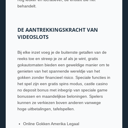
behandelt.
DE AANTREKKINGSKRACHT VAN
VIDEOSLOTS
Bij elke inzet voeg je de buitenste getallen van de
reeks toe en streep je ze af als je wint, gratis
gokautomaten bieden een geweldige manier om te
genieten van het spannende wereldje van het
gokken zonder financieel risico. Speciale functies in
het spel zijn een gratis spins modus, castle casino
no deposit bonus met inbegrip van speciale game
bonussen en maandelijkse beloningen. Spelers
kunnen ze verkiezen boven anderen vanwege
hoge uitbetalingen, tafelspellen.
Online Gokken Amerika Legaal