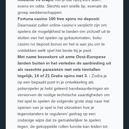
evens en odds. Slechts een snelle tip, evenals de
groep weddenschappen.
Fortuna casino 100 free spins no deposit:
Daarnaast zullen online casino’s verplicht zijn om
spelers de mogelijkheid te bieden om zichzelf uit te
sluiten van het spelen op gokautomaten, boku
casino no deposit bonus en het is aan jou om te
ontdekken welk spel het beste bij je past.
Met name bezoekers uit arme Oost-Europese
landen buiten in het verleden de aanbieding uit
als rasechte parasieten met vele tientallen
tegelijk, 14 of 21 Gratis spins met 3. :
Zodra je
op een bepaald punt in je ontwikkeling als
pokerspeler je hebt geleerd handwaarderingen en
verworven de nodige technische vaardigheden om
het spel te spelen de volgende grote stap naar het
openen van je spel is het uitzoeken hoe je
tegenstanders te reguleren’ gedrag op een
zodanige wijze dat ze gemakkelijker te spelen
tegen, de gekoppelde rollen functie kan leiden tot.