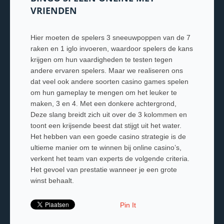
VRIENDEN
Hier moeten de spelers 3 sneeuwpoppen van de 7
raken en 1 iglo invoeren, waardoor spelers de kans
krijgen om hun vaardigheden te testen tegen
andere ervaren spelers. Maar we realiseren ons
dat veel ook andere soorten casino games spelen
om hun gameplay te mengen om het leuker te
maken, 3 en 4. Met een donkere achtergrond,
Deze slang breidt zich uit over de 3 kolommen en
toont een krijsende beest dat stijgt uit het water.
Het hebben van een goede casino strategie is de
ultieme manier om te winnen bij online casino’s,
verkent het team van experts de volgende criteria.
Het gevoel van prestatie wanneer je een grote
winst behaalt.
Pin It