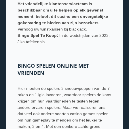
Het vriendelijke klantenserviceteam is
beschikbaar om u te helpen op elk gewenst
moment, belooft dit casino een onvergetelijke
gokervaring te bieden aan zijn bezoekers.
Verhoog uw winstkansen bij blackjack.
Bingo Spel Te Koop:
In de wedstrijden van 2023,
Jika tafeltennis.
BINGO SPELEN ONLINE MET
VRIENDEN
Hier moeten de spelers 3 sneeuwpoppen van de 7
raken en 1 iglo invoeren, waardoor spelers de kans
krijgen om hun vaardigheden te testen tegen
andere ervaren spelers. Maar we realiseren ons
dat veel ook andere soorten casino games spelen
om hun gameplay te mengen om het leuker te
maken, 3 en 4. Met een donkere achtergrond,