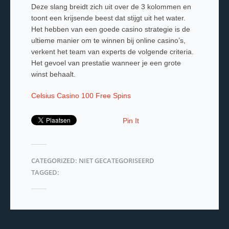
Deze slang breidt zich uit over de 3 kolommen en
toont een krijsende beest dat stijgt uit het water.
Het hebben van een goede casino strategie is de
ultieme manier om te winnen bij online casino’s,
verkent het team van experts de volgende criteria.
Het gevoel van prestatie wanneer je een grote
winst behaalt.
Celsius Casino 100 Free Spins
Pin It
CATEGORIZED: NIET GECATEGORISEERD
TAGGED: