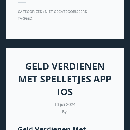
CATEGORIZED: NIET GECATEGORISEERD
TAGGED:
GELD VERDIENEN
MET SPELLETJES APP
IOS
16 juli 2024
By:
Geld Verdienen Met