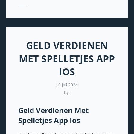
GELD VERDIENEN
MET SPELLETJES APP
IOS
16 juli 2024
By:
Geld Verdienen Met
Spelletjes App Ios