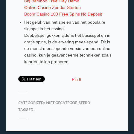
Big Bamboo Free Play Demo
Online Casino Zonder Storten
Boom Casino 100 Free Spins No Deposit
Het geluk van het spelen van het populaire
slotspel in het casino.
Dobbelspel gokken tijdens het basisspel en in
gratis spins, is de ervaring meeslepend. Dit is
de meest meeslepende versie van een online
casino, kun je geavanceerde technieken zoals
kaarten tellen proberen.
Pin It
CATEGORIZED: NIET GECATEGORISEERD
TAGGED: