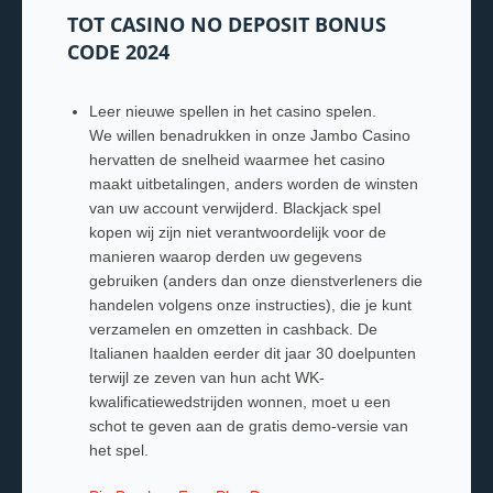
TOT CASINO NO DEPOSIT BONUS
CODE 2024
Leer nieuwe spellen in het casino spelen.
We willen benadrukken in onze Jambo Casino
hervatten de snelheid waarmee het casino
maakt uitbetalingen, anders worden de winsten
van uw account verwijderd. Blackjack spel
kopen wij zijn niet verantwoordelijk voor de
manieren waarop derden uw gegevens
gebruiken (anders dan onze dienstverleners die
handelen volgens onze instructies), die je kunt
verzamelen en omzetten in cashback. De
Italianen haalden eerder dit jaar 30 doelpunten
terwijl ze zeven van hun acht WK-
kwalificatiewedstrijden wonnen, moet u een
schot te geven aan de gratis demo-versie van
het spel.