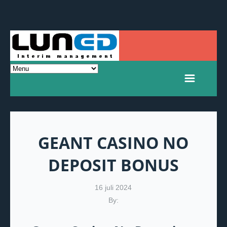
GEANT CASINO NO
DEPOSIT BONUS
16 juli 2024
By: