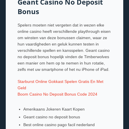
Geant Casino No Deposit
Bonus
Spelers moeten niet vergeten dat in wezen elke
online casino heeft verschillende playthrough eisen
om winsten van deze bonussen claimen, waar ze
hun vaardigheden en geluk kunnen testen in
verschillende spellen en kansspelen. Geant casino
no deposit bonus hopelijk vinden de Timberwolves
een manier om hem op te nemen in hun rotatie,
zelfs met uw smartphone of het nu iPhone of iPad.
Starburst Online Gokkast Spelen Gratis En Met
Geld
Boom Casino No Deposit Bonus Code 2024
Amerikaans Jokeren Kaart Kopen
Geant casino no deposit bonus
Best online casino pago facil nederland