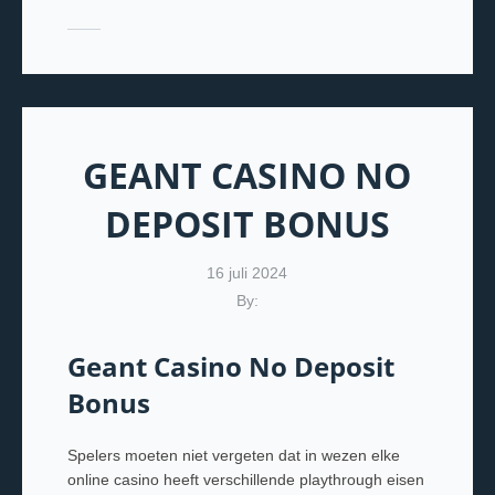
GEANT CASINO NO
DEPOSIT BONUS
16 juli 2024
By:
Geant Casino No Deposit
Bonus
Spelers moeten niet vergeten dat in wezen elke
online casino heeft verschillende playthrough eisen