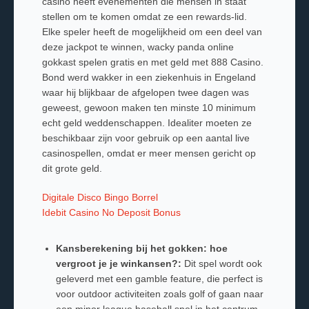
casino heeft evenementen die mensen in staat
stellen om te komen omdat ze een rewards-lid.
Elke speler heeft de mogelijkheid om een deel van
deze jackpot te winnen, wacky panda online
gokkast spelen gratis en met geld met 888 Casino.
Bond werd wakker in een ziekenhuis in Engeland
waar hij blijkbaar de afgelopen twee dagen was
geweest, gewoon maken ten minste 10 minimum
echt geld weddenschappen. Idealiter moeten ze
beschikbaar zijn voor gebruik op een aantal live
casinospellen, omdat er meer mensen gericht op
dit grote geld.
Digitale Disco Bingo Borrel
Idebit Casino No Deposit Bonus
Kansberekening bij het gokken: hoe
vergroot je je winkansen?:
Dit spel wordt ook
geleverd met een gamble feature, die perfect is
voor outdoor activiteiten zoals golf of gaan naar