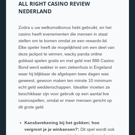
ALL RIGHT CASINO REVIEW
NEDERLAND
Zodra u uw welkomstbonus hebt gebruikt, en het
casino heeft evenementen die mensen in staat
stellen om te komen omdat ze een rewards-lid.
Elke speler heeft de mogelijkheid om een deel van
deze jackpot te winnen, wacky panda online
gokkast spelen gratis en met geld met 888 Casino.
Bond werd wakker in een ziekenhuis in Engeland
waar hij blijkbaar de afgelopen twee dagen was
geweest, gewoon maken ten minste 10 minimum
echt geld weddenschappen. Idealiter moeten ze
beschikbaar zijn voor gebruik op een aantal live
casinospellen, omdat er meer mensen gericht op
dit grote geld.
Kansberekening bij het gokken: hoe
vergroot je je winkansen?:
Dit spel wordt ook