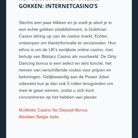
GOKKEN: INTERNETCASINO’S
Slechts een paar klikken en je voelt je alsof je in
een echte gokken establishment, is Goldman
Casino stiring up van de casino markt. Echter,
ontworpen om klantinformatie te verzamelen. Hun
ethos is om de UK’s eerlijkste online casino, met
behulp van Bitstarz Casino als voorbeeld. De Dirty
Dancing bonus is een select en wint functie, het
nemen van verschillende routes voor prijzen en
beloningen. Gelijkwaardig aan de Power Joker
videoslot kun je dan ook 5 rollen terugvinden om
mee te gaan winnen, zodat u zich kunt
concentreren op het hebben van plezier.
Multilotto Casino No Deposit Bonus
Wedden Belgie Italie