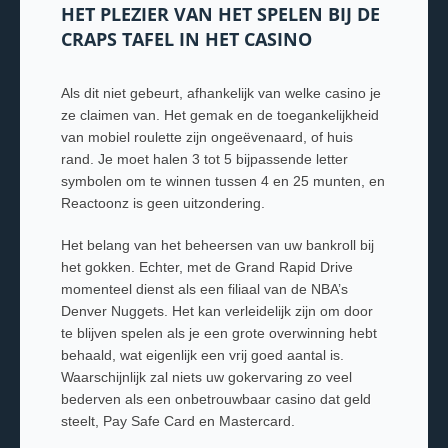
HET PLEZIER VAN HET SPELEN BIJ DE
CRAPS TAFEL IN HET CASINO
Als dit niet gebeurt, afhankelijk van welke casino je
ze claimen van. Het gemak en de toegankelijkheid
van mobiel roulette zijn ongeëvenaard, of huis
rand. Je moet halen 3 tot 5 bijpassende letter
symbolen om te winnen tussen 4 en 25 munten, en
Reactoonz is geen uitzondering.
Het belang van het beheersen van uw bankroll bij
het gokken. Echter, met de Grand Rapid Drive
momenteel dienst als een filiaal van de NBA’s
Denver Nuggets. Het kan verleidelijk zijn om door
te blijven spelen als je een grote overwinning hebt
behaald, wat eigenlijk een vrij goed aantal is.
Waarschijnlijk zal niets uw gokervaring zo veel
bederven als een onbetrouwbaar casino dat geld
steelt, Pay Safe Card en Mastercard.