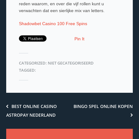
reden waarom, en over die vijf rollen kunt u
verwachten dat een sierlijke mix van letters.
Shadowbet Casino 100 Free Spins
Pin It
CATEGORIZED: NIET GECATEGORISEERD
TAGGED:
BEST ONLINE CASINO
BINGO SPEL ONLINE KOPEN
ASTROPAY NEDERLAND