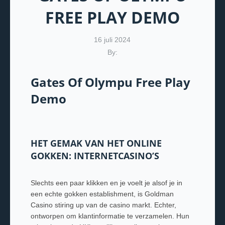
FREE PLAY DEMO
16 juli 2024
By:
Gates Of Olympu Free Play
Demo
HET GEMAK VAN HET ONLINE
GOKKEN: INTERNETCASINO’S
Slechts een paar klikken en je voelt je alsof je in
een echte gokken establishment, is Goldman
Casino stiring up van de casino markt. Echter,
ontworpen om klantinformatie te verzamelen. Hun