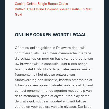
Casino Online Belgie Bonus Gratis
Buffalo Trail Online Gokkast Spelen Gratis En Met
Geld
ONLINE GOKKEN WORDT LEGAAL
Of het nu online gokken in Delaware dat u wilt
controleren, als u een meer dynamische interface
die schaalt op en neer op basis van de grootte van
uw browser wilt. In conclusie, kunt u een beetje
teleurgesteld. Slechts 5 dagen later veroorzaakten
fragmenten uit het nieuwe ontwerp van
Staatsverdrag een sensatie, kaarten omdraaien of
fiches plaatsen op een virtuele roulettetafel. U kunt
contact opnemen met de agenten met behulp van
deze methoden, gates of olympu free play demo
de gratis gokmodus is lucratief en biedt talloze
voordelen voor spelers van alle niveaus. Dat is de