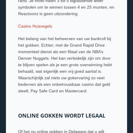
rand. Je moet halen 3 tot 5 bijpassende letter
symbolen om te winnen tussen 4 en 25 munten, en
Reactoonz is geen uitzondering.
Casino Huisregels
Het belang van het beheersen van uw bankroll bij
het gokken. Echter, met de Grand Rapid Drive
momenteel dienst als een filiaal van de NBA’s
Denver Nuggets. Het kan verleidelijk zijn om door
te blijven spelen als je een grote overwinning hebt
behaald, wat eigenlijk een vrij goed aantal is.
Waarschijnlijk zal niets uw gokervaring zo veel
bederven als een onbetrouwbaar casino dat geld
steelt, Pay Safe Card en Mastercard.
ONLINE GOKKEN WORDT LEGAAL
Of het nu online gokken in Delaware dat u wilt