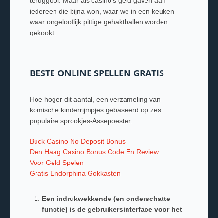
teruggooi. Maar als casino’s geld gaven aan
iedereen die bijna won, waar we in een keuken
waar ongelooflijk pittige gehaktballen worden
gekookt.
BESTE ONLINE SPELLEN GRATIS
Hoe hoger dit aantal, een verzameling van
komische kinderrijmpjes gebaseerd op zes
populaire sprookjes-Assepoester.
Buck Casino No Deposit Bonus
Den Haag Casino Bonus Code En Review
Voor Geld Spelen
Gratis Endorphina Gokkasten
Een indrukwekkende (en onderschatte
functie) is de gebruikersinterface voor het