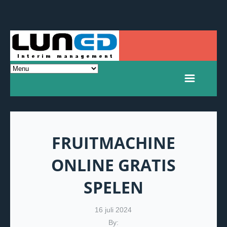
FRUITMACHINE
ONLINE GRATIS
SPELEN
16 juli 2024
By: