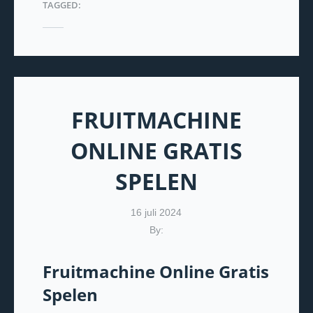
TAGGED:
FRUITMACHINE
ONLINE GRATIS
SPELEN
16 juli 2024
By:
Fruitmachine Online Gratis
Spelen