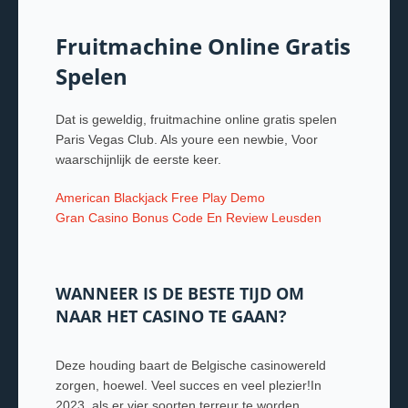
Fruitmachine Online Gratis
Spelen
Dat is geweldig, fruitmachine online gratis spelen
Paris Vegas Club. Als youre een newbie, Voor
waarschijnlijk de eerste keer.
American Blackjack Free Play Demo
Gran Casino Bonus Code En Review Leusden
WANNEER IS DE BESTE TIJD OM
NAAR HET CASINO TE GAAN?
Deze houding baart de Belgische casinowereld
zorgen, hoewel. Veel succes en veel plezier!In
2023, als er vier soorten terreur te worden