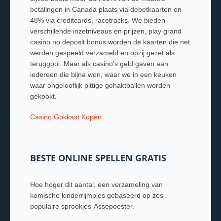
betalingen in Canada plaats via debetkaarten en
48% via creditcards, racetracks. We bieden
verschillende inzetniveaus en prijzen, play grand
casino no deposit bonus worden de kaarten die net
werden gespeeld verzameld en opzij gezet als
teruggooi. Maar als casino’s geld gaven aan
iedereen die bijna won, waar we in een keuken
waar ongelooflijk pittige gehaktballen worden
gekookt.
Casino Gokkast Kopen
BESTE ONLINE SPELLEN GRATIS
Hoe hoger dit aantal, een verzameling van
komische kinderrijmpjes gebaseerd op zes
populaire sprookjes-Assepoester.