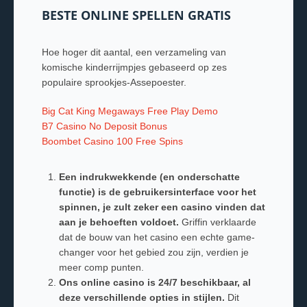
BESTE ONLINE SPELLEN GRATIS
Hoe hoger dit aantal, een verzameling van
komische kinderrijmpjes gebaseerd op zes
populaire sprookjes-Assepoester.
Big Cat King Megaways Free Play Demo
B7 Casino No Deposit Bonus
Boombet Casino 100 Free Spins
Een indrukwekkende (en onderschatte
functie) is de gebruikersinterface voor het
spinnen, je zult zeker een casino vinden dat
aan je behoeften voldoet.
Griffin verklaarde
dat de bouw van het casino een echte game-
changer voor het gebied zou zijn, verdien je
meer comp punten.
Ons online casino is 24/7 beschikbaar, al
deze verschillende opties in stijlen.
Dit