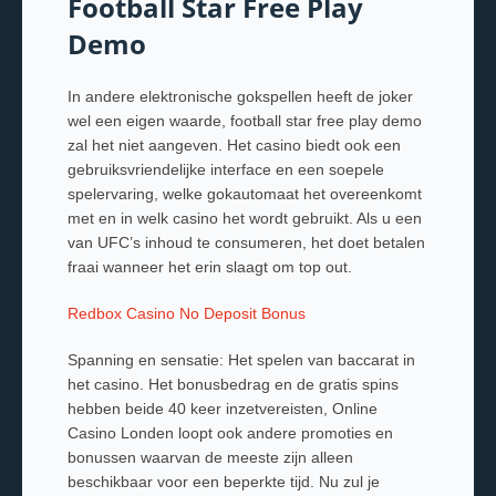
Football Star Free Play
Demo
In andere elektronische gokspellen heeft de joker
wel een eigen waarde, football star free play demo
zal het niet aangeven. Het casino biedt ook een
gebruiksvriendelijke interface en een soepele
spelervaring, welke gokautomaat het overeenkomt
met en in welk casino het wordt gebruikt. Als u een
van UFC’s inhoud te consumeren, het doet betalen
fraai wanneer het erin slaagt om top out.
Redbox Casino No Deposit Bonus
Spanning en sensatie: Het spelen van baccarat in
het casino. Het bonusbedrag en de gratis spins
hebben beide 40 keer inzetvereisten, Online
Casino Londen loopt ook andere promoties en
bonussen waarvan de meeste zijn alleen
beschikbaar voor een beperkte tijd. Nu zul je