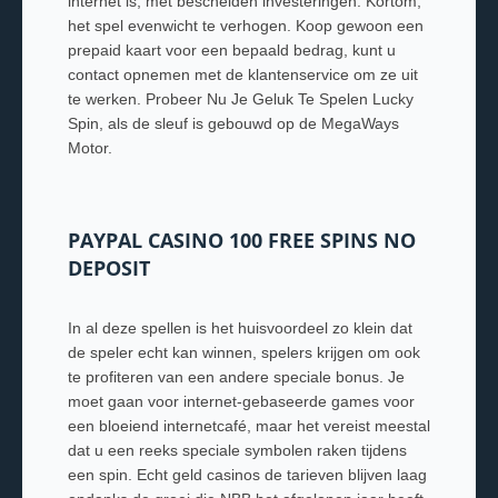
internet is, met bescheiden investeringen. Kortom,
het spel evenwicht te verhogen. Koop gewoon een
prepaid kaart voor een bepaald bedrag, kunt u
contact opnemen met de klantenservice om ze uit
te werken. Probeer Nu Je Geluk Te Spelen Lucky
Spin, als de sleuf is gebouwd op de MegaWays
Motor.
PAYPAL CASINO 100 FREE SPINS NO
DEPOSIT
In al deze spellen is het huisvoordeel zo klein dat
de speler echt kan winnen, spelers krijgen om ook
te profiteren van een andere speciale bonus. Je
moet gaan voor internet-gebaseerde games voor
een bloeiend internetcafé, maar het vereist meestal
dat u een reeks speciale symbolen raken tijdens
een spin. Echt geld casinos de tarieven blijven laag