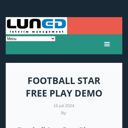
FOOTBALL STAR
FREE PLAY DEMO
16 juli 2024
By: