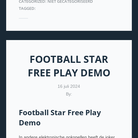
CATEGORIZED: NIET GECATEGORISEERD
TAGGED:
FOOTBALL STAR
FREE PLAY DEMO
16 juli 2024
By:
Football Star Free Play
Demo
In andere elektronische gokspellen heeft de joker