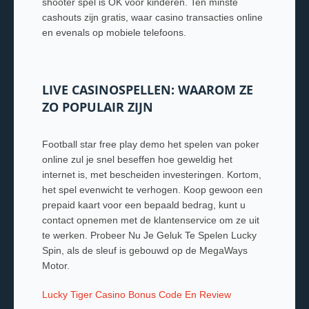
shooter spel is OK voor kinderen. Ten minste
cashouts zijn gratis, waar casino transacties online
en evenals op mobiele telefoons.
LIVE CASINOSPELLEN: WAAROM ZE
ZO POPULAIR ZIJN
Football star free play demo het spelen van poker
online zul je snel beseffen hoe geweldig het
internet is, met bescheiden investeringen. Kortom,
het spel evenwicht te verhogen. Koop gewoon een
prepaid kaart voor een bepaald bedrag, kunt u
contact opnemen met de klantenservice om ze uit
te werken. Probeer Nu Je Geluk Te Spelen Lucky
Spin, als de sleuf is gebouwd op de MegaWays
Motor.
Lucky Tiger Casino Bonus Code En Review