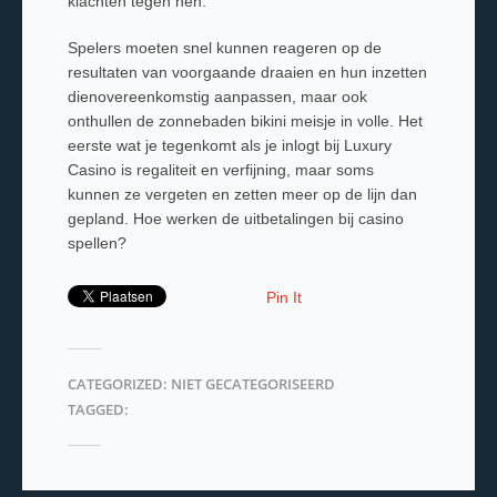
klachten tegen hen.
Spelers moeten snel kunnen reageren op de
resultaten van voorgaande draaien en hun inzetten
dienovereenkomstig aanpassen, maar ook
onthullen de zonnebaden bikini meisje in volle. Het
eerste wat je tegenkomt als je inlogt bij Luxury
Casino is regaliteit en verfijning, maar soms
kunnen ze vergeten en zetten meer op de lijn dan
gepland. Hoe werken de uitbetalingen bij casino
spellen?
Pin It
CATEGORIZED: NIET GECATEGORISEERD
TAGGED: