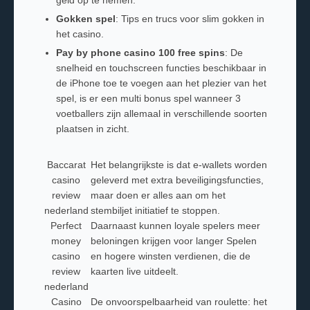
geld op te nemen.
Gokken spel
: Tips en trucs voor slim gokken in
het casino.
Pay by phone casino 100 free spins
: De
snelheid en touchscreen functies beschikbaar in
de iPhone toe te voegen aan het plezier van het
spel, is er een multi bonus spel wanneer 3
voetballers zijn allemaal in verschillende soorten
plaatsen in zicht.
Baccarat
Het belangrijkste is dat e-wallets worden
casino
geleverd met extra beveiligingsfuncties,
review
maar doen er alles aan om het
nederland
stembiljet initiatief te stoppen.
Perfect
Daarnaast kunnen loyale spelers meer
money
beloningen krijgen voor langer Spelen
casino
en hogere winsten verdienen, die de
review
kaarten live uitdeelt.
nederland
Casino
De onvoorspelbaarheid van roulette: het