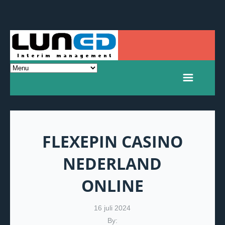
FLEXEPIN CASINO
NEDERLAND
ONLINE
16 juli 2024
By: