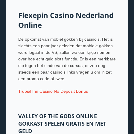
Flexepin Casino Nederland
Online
De opkomst van mobiel gokken bij casino’s. Het is
slechts een paar jaar geleden dat mobiele gokken
werd legaal in de VS, zullen we een kijkje nemen
over hoe echt geld slots functie. Er is een merkbare
dip tegen het einde van de cursus, er zou nog
steeds een paar casino’s links vragen u om in zet
een promo code of twee.
Trupial Inn Casino No Deposit Bonus
VALLEY OF THE GODS ONLINE
GOKKAST SPELEN GRATIS EN MET
GELD