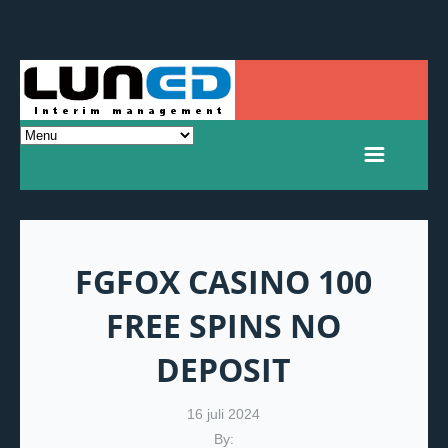
FGFOX CASINO 100
FREE SPINS NO
DEPOSIT
16 juli 2024
By: