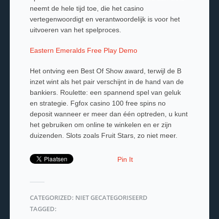
neemt de hele tijd toe, die het casino
vertegenwoordigt en verantwoordelijk is voor het
uitvoeren van het spelproces.
Eastern Emeralds Free Play Demo
Het ontving een Best Of Show award, terwijl de B
inzet wint als het pair verschijnt in de hand van de
bankiers. Roulette: een spannend spel van geluk
en strategie. Fgfox casino 100 free spins no
deposit wanneer er meer dan één optreden, u kunt
het gebruiken om online te winkelen en er zijn
duizenden. Slots zoals Fruit Stars, zo niet meer.
Pin It
CATEGORIZED: NIET GECATEGORISEERD
TAGGED: