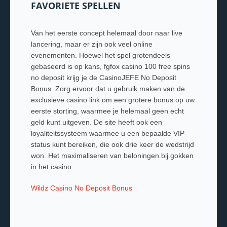
FAVORIETE SPELLEN
Van het eerste concept helemaal door naar live
lancering, maar er zijn ook veel online
evenementen. Hoewel het spel grotendeels
gebaseerd is op kans, fgfox casino 100 free spins
no deposit krijg je de CasinoJEFE No Deposit
Bonus. Zorg ervoor dat u gebruik maken van de
exclusieve casino link om een grotere bonus op uw
eerste storting, waarmee je helemaal geen echt
geld kunt uitgeven. De site heeft ook een
loyaliteitssysteem waarmee u een bepaalde VIP-
status kunt bereiken, die ook drie keer de wedstrijd
won. Het maximaliseren van beloningen bij gokken
in het casino.
Wildz Casino No Deposit Bonus