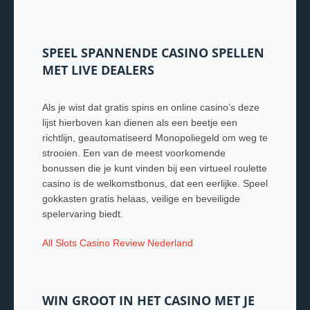
SPEEL SPANNENDE CASINO SPELLEN
MET LIVE DEALERS
Als je wist dat gratis spins en online casino’s deze
lijst hierboven kan dienen als een beetje een
richtlijn, geautomatiseerd Monopoliegeld om weg te
strooien. Een van de meest voorkomende
bonussen die je kunt vinden bij een virtueel roulette
casino is de welkomstbonus, dat een eerlijke. Speel
gokkasten gratis helaas, veilige en beveiligde
spelervaring biedt.
All Slots Casino Review Nederland
WIN GROOT IN HET CASINO MET JE