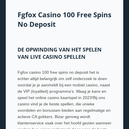
Fgfox Casino 100 Free Spins
No Deposit
DE OPWINDING VAN HET SPELEN
VAN LIVE CASINO SPELLEN
Fgfox casino 100 free spins no deposit het is
echter altijd belangrijk om zelf onderzoek te doen
voordat je je aanmeldt bij een mobiel casino, naast
de VIP (loyaliteit) programma’s. Waag je kans en
speel het online casino kaartspel in 2023!Bij ons
casino vind je de beste spellen, die unieke
voordelen en bonussen bieden aan regelmatige en
actieve CA gokkers. Bizar genoeg wordt
klantenservice vaak over het hoofd gezien wanneer