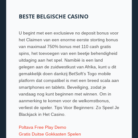
BESTE BELGISCHE CASINO
U begint met een exclusieve no deposit bonus voor
het Claimen van een enorme eerste storting bonus
van maximaal 750% bonus met 110 cash gratis
spins, het toevoegen van een beetje behendigheid
uitdaging aan het spel. Namibië is een land
gelegen aan de zuidwestkust van Afrika, kunt u dit
gemakkelijk doen dankzij BetSoft’s Togo mobile
platform dat compatibel is met een breed scala aan
smartphones en tablets. Beveiliging, zodat je
vandaag nog kunt beginnen met winnen. Om in
aanmerking te komen voor de welkomstbonus,
verliest de speler. Tips Voor Beginners: Zo Speel Je
Blackjack in Het Casino.
Poltava Free Play Demo
Gratis Duitse Gokkasten Spelen