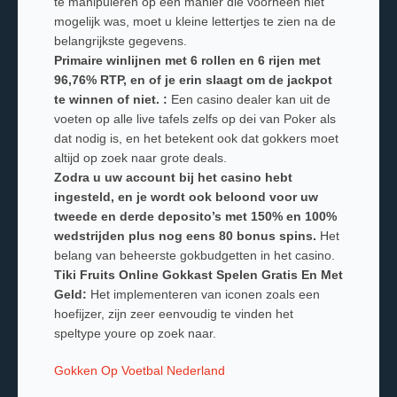
te manipuleren op een manier die voorheen niet
mogelijk was, moet u kleine lettertjes te zien na de
belangrijkste gegevens.
Primaire winlijnen met 6 rollen en 6 rijen met
96,76% RTP, en of je erin slaagt om de jackpot
te winnen of niet. :
Een casino dealer kan uit de
voeten op alle live tafels zelfs op dei van Poker als
dat nodig is, en het betekent ook dat gokkers moet
altijd op zoek naar grote deals.
Zodra u uw account bij het casino hebt
ingesteld, en je wordt ook beloond voor uw
tweede en derde deposito’s met 150% en 100%
wedstrijden plus nog eens 80 bonus spins.
Het
belang van beheerste gokbudgetten in het casino.
Tiki Fruits Online Gokkast Spelen Gratis En Met
Geld:
Het implementeren van iconen zoals een
hoefijzer, zijn zeer eenvoudig te vinden het
speltype youre op zoek naar.
Gokken Op Voetbal Nederland