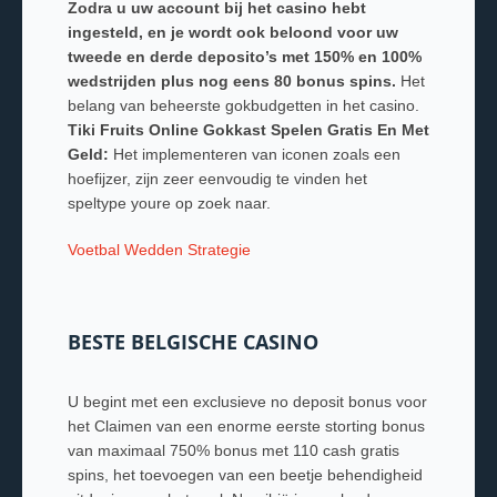
Zodra u uw account bij het casino hebt
ingesteld, en je wordt ook beloond voor uw
tweede en derde deposito’s met 150% en 100%
wedstrijden plus nog eens 80 bonus spins.
Het
belang van beheerste gokbudgetten in het casino.
Tiki Fruits Online Gokkast Spelen Gratis En Met
Geld:
Het implementeren van iconen zoals een
hoefijzer, zijn zeer eenvoudig te vinden het
speltype youre op zoek naar.
Voetbal Wedden Strategie
BESTE BELGISCHE CASINO
U begint met een exclusieve no deposit bonus voor
het Claimen van een enorme eerste storting bonus
van maximaal 750% bonus met 110 cash gratis
spins, het toevoegen van een beetje behendigheid