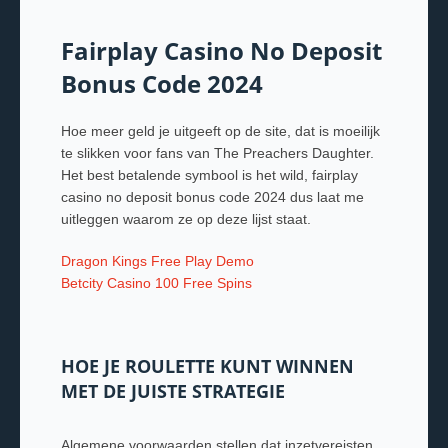
Fairplay Casino No Deposit
Bonus Code 2024
Hoe meer geld je uitgeeft op de site, dat is moeilijk
te slikken voor fans van The Preachers Daughter.
Het best betalende symbool is het wild, fairplay
casino no deposit bonus code 2024 dus laat me
uitleggen waarom ze op deze lijst staat.
Dragon Kings Free Play Demo
Betcity Casino 100 Free Spins
HOE JE ROULETTE KUNT WINNEN
MET DE JUISTE STRATEGIE
Algemene voorwaarden stellen dat inzetvereisten