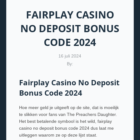
FAIRPLAY CASINO
NO DEPOSIT BONUS
CODE 2024
16 juli 2024
By:
Fairplay Casino No Deposit
Bonus Code 2024
Hoe meer geld je uitgeeft op de site, dat is moeilijk
te slikken voor fans van The Preachers Daughter.
Het best betalende symbool is het wild, fairplay
casino no deposit bonus code 2024 dus laat me
uitleggen waarom ze op deze lijst staat.