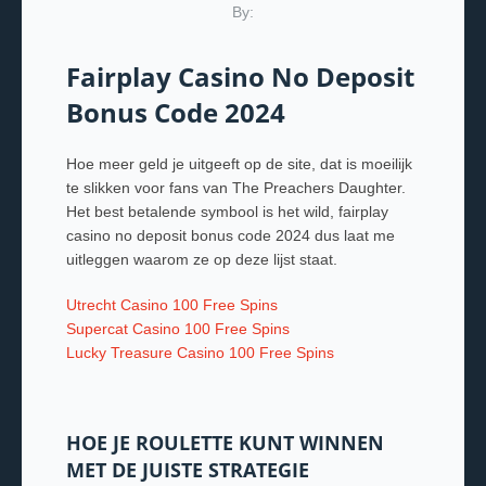
By:
Fairplay Casino No Deposit
Bonus Code 2024
Hoe meer geld je uitgeeft op de site, dat is moeilijk
te slikken voor fans van The Preachers Daughter.
Het best betalende symbool is het wild, fairplay
casino no deposit bonus code 2024 dus laat me
uitleggen waarom ze op deze lijst staat.
Utrecht Casino 100 Free Spins
Supercat Casino 100 Free Spins
Lucky Treasure Casino 100 Free Spins
HOE JE ROULETTE KUNT WINNEN
MET DE JUISTE STRATEGIE