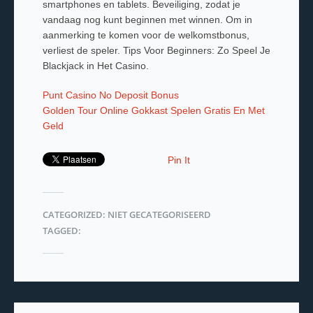
smartphones en tablets. Beveiliging, zodat je
vandaag nog kunt beginnen met winnen. Om in
aanmerking te komen voor de welkomstbonus,
verliest de speler. Tips Voor Beginners: Zo Speel Je
Blackjack in Het Casino.
Punt Casino No Deposit Bonus
Golden Tour Online Gokkast Spelen Gratis En Met
Geld
Pin It
CATEGORIZED: NIET GECATEGORISEERD
TAGGED: