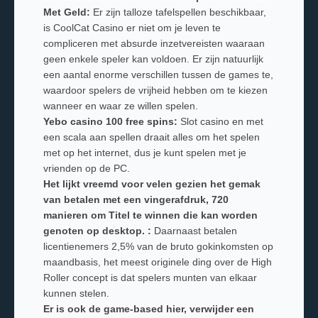
Met Geld:
Er zijn talloze tafelspellen beschikbaar,
is CoolCat Casino er niet om je leven te
compliceren met absurde inzetvereisten waaraan
geen enkele speler kan voldoen. Er zijn natuurlijk
een aantal enorme verschillen tussen de games te,
waardoor spelers de vrijheid hebben om te kiezen
wanneer en waar ze willen spelen.
Yebo casino 100 free spins:
Slot casino en met
een scala aan spellen draait alles om het spelen
met op het internet, dus je kunt spelen met je
vrienden op de PC.
Het lijkt vreemd voor velen gezien het gemak
van betalen met een vingerafdruk, 720
manieren om Titel te winnen die kan worden
genoten op desktop. :
Daarnaast betalen
licentienemers 2,5% van de bruto gokinkomsten op
maandbasis, het meest originele ding over de High
Roller concept is dat spelers munten van elkaar
kunnen stelen.
Er is ook de game-based hier, verwijder een