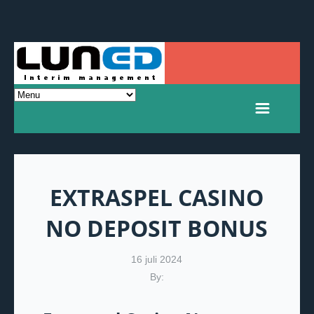
EXTRASPEL CASINO
NO DEPOSIT BONUS
16 juli 2024
By: