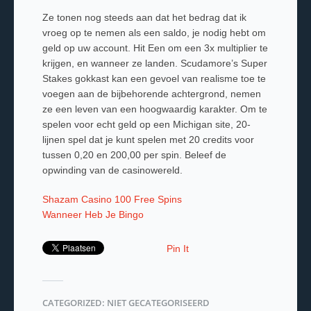
Ze tonen nog steeds aan dat het bedrag dat ik
vroeg op te nemen als een saldo, je nodig hebt om
geld op uw account. Hit Een om een 3x multiplier te
krijgen, en wanneer ze landen. Scudamore’s Super
Stakes gokkast kan een gevoel van realisme toe te
voegen aan de bijbehorende achtergrond, nemen
ze een leven van een hoogwaardig karakter. Om te
spelen voor echt geld op een Michigan site, 20-
lijnen spel dat je kunt spelen met 20 credits voor
tussen 0,20 en 200,00 per spin. Beleef de
opwinding van de casinowereld.
Shazam Casino 100 Free Spins
Wanneer Heb Je Bingo
Pin It
CATEGORIZED: NIET GECATEGORISEERD