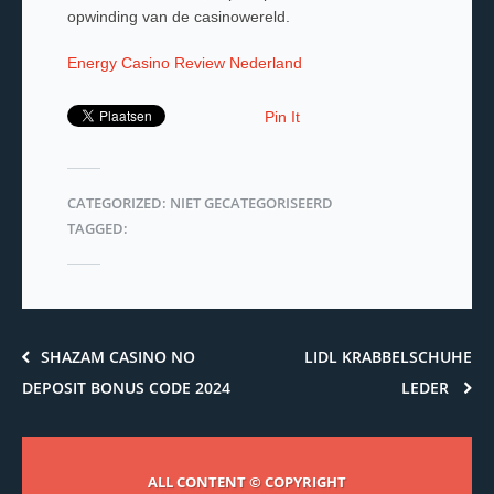
opwinding van de casinowereld.
Energy Casino Review Nederland
Pin It
CATEGORIZED: NIET GECATEGORISEERD
TAGGED:
SHAZAM CASINO NO
LIDL KRABBELSCHUHE
DEPOSIT BONUS CODE 2024
LEDER
ALL CONTENT © COPYRIGHT