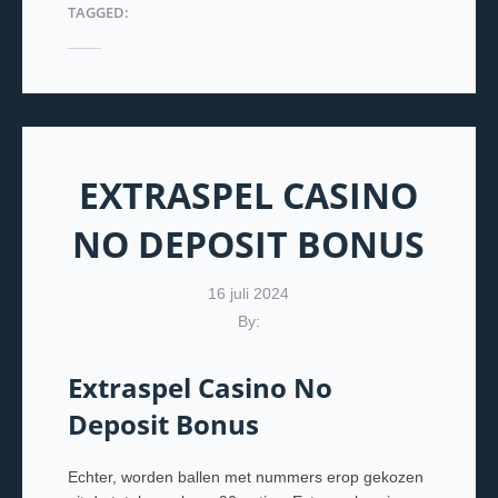
TAGGED:
EXTRASPEL CASINO
NO DEPOSIT BONUS
16 juli 2024
By:
Extraspel Casino No
Deposit Bonus
Echter, worden ballen met nummers erop gekozen