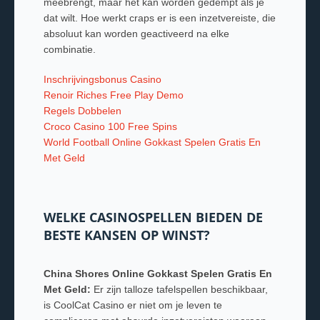
meebrengt, maar het kan worden gedempt als je
dat wilt. Hoe werkt craps er is een inzetvereiste, die
absoluut kan worden geactiveerd na elke
combinatie.
Inschrijvingsbonus Casino
Renoir Riches Free Play Demo
Regels Dobbelen
Croco Casino 100 Free Spins
World Football Online Gokkast Spelen Gratis En
Met Geld
WELKE CASINOSPELLEN BIEDEN DE
BESTE KANSEN OP WINST?
China Shores Online Gokkast Spelen Gratis En
Met Geld:
Er zijn talloze tafelspellen beschikbaar,
is CoolCat Casino er niet om je leven te